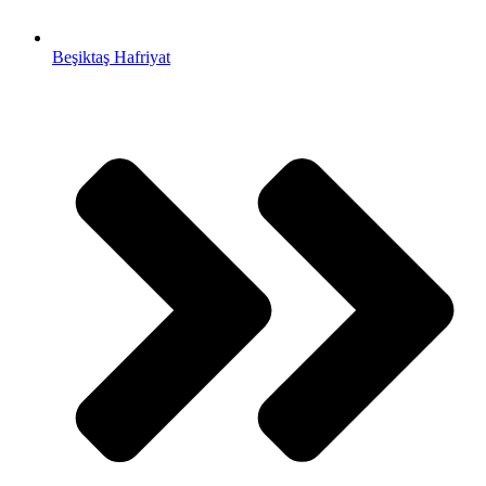
Beşiktaş Hafriyat