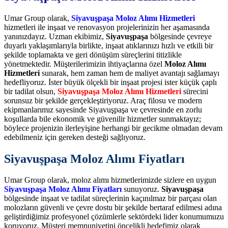
Umar Group olarak,
Siyavuşpaşa Moloz Alımı Hizmetleri
hizmetleri ile inşaat ve renovasyon projelerinizin her aşamasında
yanınızdayız. Uzman ekibimiz,
Siyavuşpaşa
bölgesinde çevreye
duyarlı yaklaşımlarıyla birlikte, inşaat atıklarınızı hızlı ve etkili bir
şekilde toplamakta ve geri dönüşüm süreçlerini titizlikle
yönetmektedir. Müşterilerimizin ihtiyaçlarına özel
Moloz Alımı
Hizmetleri
sunarak, hem zaman hem de maliyet avantajı sağlamayı
hedefliyoruz. İster büyük ölçekli bir inşaat projesi ister küçük çaplı
bir tadilat olsun,
Siyavuşpaşa Moloz Alımı Hizmetleri
sürecini
sorunsuz bir şekilde gerçekleştiriyoruz. Araç filosu ve modern
ekipmanlarımız sayesinde Siyavuşpaşa ve çevresinde en zorlu
koşullarda bile ekonomik ve güvenilir hizmetler sunmaktayız;
böylece projenizin ilerleyişine herhangi bir gecikme olmadan devam
edebilmeniz için gereken desteği sağlıyoruz.
Siyavuşpaşa Moloz Alımı Fiyatları
Umar Group olarak, moloz alımı hizmetlerimizde sizlere en uygun
Siyavuşpaşa Moloz Alımı Fiyatları
sunuyoruz.
Siyavuşpaşa
bölgesinde inşaat ve tadilat süreçlerinin kaçınılmaz bir parçası olan
molozların güvenli ve çevre dostu bir şekilde bertaraf edilmesi adına
geliştirdiğimiz profesyonel çözümlerle sektördeki lider konumumuzu
koruyoruz. Müşteri memnuniyetini öncelikli hedefimiz olarak