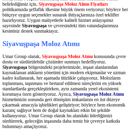
belirlediğimiz için,
Siyavuşpaşa Moloz Alımı Fiyatları
politikamızda şeffaflık ilkesine büyük önem veriyoruz; böylece her
bütçeye uygun seçenekler sunarak ihtiyaçlarınıza özel teklifler
hazırlıyoruz. Uygun maliyetlerle kaliteli hizmet anlayışımız
sayesinde
Siyavuşpaşa
ve çevresindeki tüm vatandaşlarımıza
kesintisiz destek sunmaktayız.
Siyavuşpaşa Moloz Atımı
Umar Group olarak,
Siyavuşpaşa Moloz Atımı
konusunda çevre
dostu ve sürdürülebilir çözümler sunmayı hedefliyoruz.
Siyavuşpaşa
bölgesindeki projelerimizde, inşaat alanlarından
kaynaklanan atıkların yönetimi için modern ekipmanlar ve uzman
kadro kullanarak, her aşamada titizlikle çalışıyoruz. Molozların
toplanması, taşınması ve bertaraf edilmesi süreçlerini en yüksek
standartlarda gerçekleştirirken, aynı zamanda yerel ekosistemi
korumaya özen gösteriyoruz. Ayrıca,
Siyavuşpaşa Moloz Atımı
hizmetimizin sonunda geri dönüşüm imkanlarını en üst düzeye
çıkarmak amacıyla işbirlikleri geliştiriyor; böylece hem ekonomik
kazanç sağlıyor hem de doğal kaynakları etkin bir şekilde
kullanıyoruz. Umar Group olarak bu alandaki liderliğimizi
sürdürerek, geleceğin inşasında daha temiz bir çevreye katkıda
bulunmayı amaçlıyoruz.