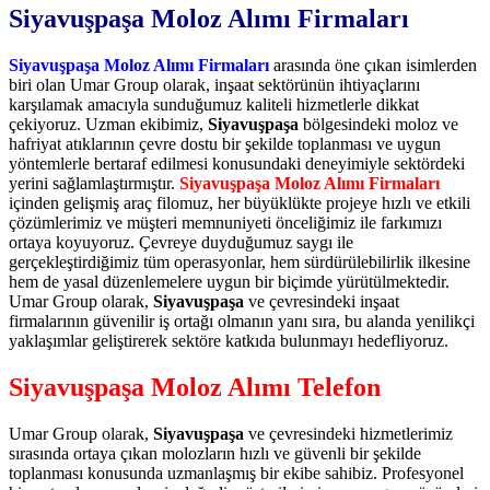
Siyavuşpaşa Moloz Alımı Firmaları
Siyavuşpaşa Moloz Alımı Firmaları
arasında öne çıkan isimlerden
biri olan Umar Group olarak, inşaat sektörünün ihtiyaçlarını
karşılamak amacıyla sunduğumuz kaliteli hizmetlerle dikkat
çekiyoruz. Uzman ekibimiz,
Siyavuşpaşa
bölgesindeki moloz ve
hafriyat atıklarının çevre dostu bir şekilde toplanması ve uygun
yöntemlerle bertaraf edilmesi konusundaki deneyimiyle sektördeki
yerini sağlamlaştırmıştır.
Siyavuşpaşa Moloz Alımı Firmaları
içinden gelişmiş araç filomuz, her büyüklükte projeye hızlı ve etkili
çözümlerimiz ve müşteri memnuniyeti önceliğimiz ile farkımızı
ortaya koyuyoruz. Çevreye duyduğumuz saygı ile
gerçekleştirdiğimiz tüm operasyonlar, hem sürdürülebilirlik ilkesine
hem de yasal düzenlemelere uygun bir biçimde yürütülmektedir.
Umar Group olarak,
Siyavuşpaşa
ve çevresindeki inşaat
firmalarının güvenilir iş ortağı olmanın yanı sıra, bu alanda yenilikçi
yaklaşımlar geliştirerek sektöre katkıda bulunmayı hedefliyoruz.
Siyavuşpaşa Moloz Alımı Telefon
Umar Group olarak,
Siyavuşpaşa
ve çevresindeki hizmetlerimiz
sırasında ortaya çıkan molozların hızlı ve güvenli bir şekilde
toplanması konusunda uzmanlaşmış bir ekibe sahibiz. Profesyonel