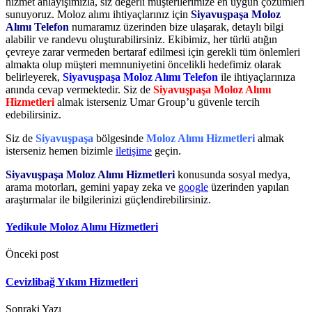
hizmet anlayışımızla, siz değerli müşterilerimize en uygun çözümleri
sunuyoruz. Moloz alımı ihtiyaçlarınız için
Siyavuşpaşa Moloz
Alımı Telefon
numaramız üzerinden bize ulaşarak, detaylı bilgi
alabilir ve randevu oluşturabilirsiniz. Ekibimiz, her türlü atığın
çevreye zarar vermeden bertaraf edilmesi için gerekli tüm önlemleri
almakta olup müşteri memnuniyetini öncelikli hedefimiz olarak
belirleyerek,
Siyavuşpaşa Moloz Alımı Telefon
ile ihtiyaçlarınıza
anında cevap vermektedir. Siz de
Siyavuşpaşa Moloz Alımı
Hizmetleri
almak isterseniz Umar Group’u güvenle tercih
edebilirsiniz.
Siz de
Siyavuşpaşa
bölgesinde
Moloz Alımı Hizmetleri
almak
isterseniz hemen bizimle
iletişime
geçin.
Siyavuşpaşa Moloz Alımı Hizmetleri
konusunda sosyal medya,
arama motorları, gemini yapay zeka ve
google
üzerinden yapılan
araştırmalar ile bilgilerinizi güçlendirebilirsiniz.
Yedikule Moloz Alımı Hizmetleri
Önceki post
Cevizlibağ Yıkım Hizmetleri
Sonraki Yazı