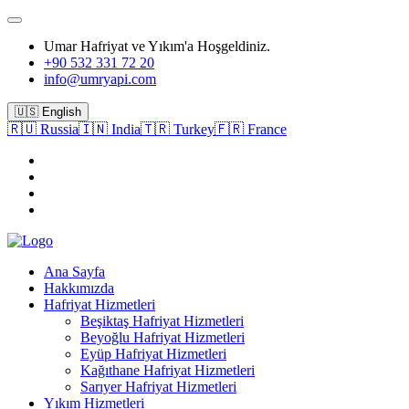
Umar Hafriyat ve Yıkım'a Hoşgeldiniz.
+90 532 331 72 20
info@umryapi.com
🇺🇸 English
🇷🇺 Russia
🇮🇳 India
🇹🇷 Turkey
🇫🇷 France
Ana Sayfa
Hakkımızda
Hafriyat Hizmetleri
Beşiktaş Hafriyat Hizmetleri
Beyoğlu Hafriyat Hizmetleri
Eyüp Hafriyat Hizmetleri
Kağıthane Hafriyat Hizmetleri
Sarıyer Hafriyat Hizmetleri
Yıkım Hizmetleri