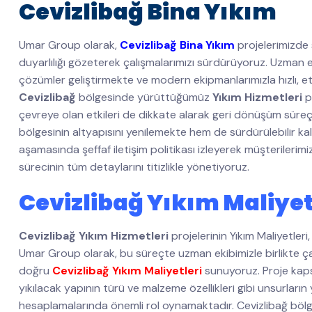
Cevizlibağ Bina Yıkım
Umar Group olarak,
Cevizlibağ Bina Yıkım
projelerimizde 
duyarlılığı gözeterek çalışmalarımızı sürdürüyoruz. Uzman e
çözümler geliştirmekte ve modern ekipmanlarımızla hızlı, etki
Cevizlibağ
bölgesinde yürüttüğümüz
Yıkım Hizmetleri
p
çevreye olan etkileri de dikkate alarak geri dönüşüm süre
bölgesinin altyapısını yenilemekte hem de sürdürülebilir k
aşamasında şeffaf iletişim politikası izleyerek müşterileri
sürecinin tüm detaylarını titizlikle yönetiyoruz.
Cevizlibağ Yıkım Maliyet
Cevizlibağ Yıkım Hizmetleri
projelerinin Yıkım Maliyetler
Umar Group olarak, bu süreçte uzman ekibimizle birlikte çalı
doğru
Cevizlibağ Yıkım Maliyetleri
sunuyoruz. Proje kaps
yıkılacak yapının türü ve malzeme özellikleri gibi unsurların
hesaplamalarında önemli rol oynamaktadır. Cevizlibağ bölg