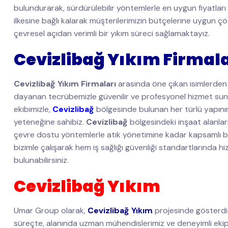
bulundurarak, sürdürülebilir yöntemlerle en uygun fiyatları
ilkesine bağlı kalarak müşterilerimizin bütçelerine uygun
çevresel açıdan verimli bir yıkım süreci sağlamaktayız.
Cevizlibağ Yıkım Firmala
Cevizlibağ Yıkım Firmaları
arasında öne çıkan isimlerden 
dayanan tecrübemizle güvenilir ve profesyonel hizmet su
ekibimizle,
Cevizlibağ
bölgesinde bulunan her türlü yapının y
yeteneğine sahibiz.
Cevizlibağ
bölgesindeki inşaat alanları
çevre dostu yöntemlerle atık yönetimine kadar kapsamlı b
bizimle çalışarak hem iş sağlığı güvenliği standartlarında hi
bulunabilirsiniz.
Cevizlibağ Yıkım
Umar Group olarak,
Cevizlibağ Yıkım
projesinde gösterdiğ
süreçte, alanında uzman mühendislerimiz ve deneyimli ekip