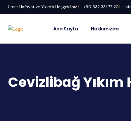
Umar Hafriyat ve Yıkım'a Hoşgeldiniz.
+90 532 331 72 20
in
Ana Sayfa
Hakkımızda
Cevizlibağ Yıkım 