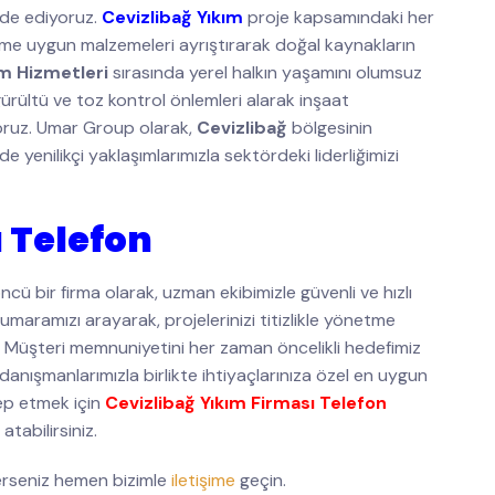
lde ediyoruz.
Cevizlibağ Yıkım
proje kapsamındaki her
üşüme uygun malzemeleri ayrıştırarak doğal kaynakların
ım Hizmetleri
sırasında yerel halkın yaşamını olumsuz
ürültü ve toz kontrol önlemleri alarak inşaat
yoruz. Umar Group olarak,
Cevizlibağ
bölgesinin
yenilikçi yaklaşımlarımızla sektördeki liderliğimizi
 Telefon
cü bir firma olarak, uzman ekibimizle güvenli ve hızlı
umaramızı arayarak, projelerinizi titizlikle yönetme
z. Müşteri memnuniyetini her zaman öncelikli hedefimiz
 danışmanlarımızla birlikte ihtiyaçlarınıza özel en uygun
lep etmek için
Cevizlibağ Yıkım Firması Telefon
atabilirsiniz.
erseniz hemen bizimle
iletişime
geçin.