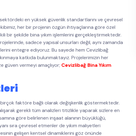
sektördeki en yüksek güvenlik standartlarını ve çevresel
kibimiz, her bir projenin özgün ihtiyaçlarına göre özel
li bir şekilde bina yıkım işlemlerini gerçekleştirmektedir.
rojelerinde, sadece yapısal unsurları değil, aynı zamanda
çlerini entegre ediyoruz. Bu sayede hem Cevizlibağ
alkınmaya katkıda bulunmaktayız. Projelerimizin her
mize güven vermeyi amaçlıyor;
Cevizlibağ Bina Yıkım
leri
i, birçok faktöre bağlı olarak değişkenlik göstermektedir.
şarak gerekli tüm analizleri titizlikle yaparak sizlere en
amına göre belirlenen inşaat alanının büyüklüğü,
 yanı sıra çevresel etmenler de yıkım maliyetleri
esinin gelişen kentsel dinamiklerini göz önünde