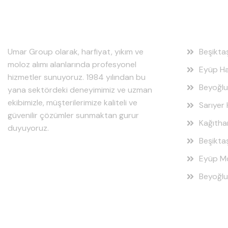
Hakkımızda
Hizmet
Umar Group olarak, harfiyat, yıkım ve
Beşikta
moloz alımı alanlarında profesyonel
Eyüp Ha
hizmetler sunuyoruz. 1984 yılından bu
Beyoğlu
yana sektördeki deneyimimiz ve uzman
ekibimizle, müşterilerimize kaliteli ve
Sarıyer 
güvenilir çözümler sunmaktan gurur
Kağıtha
duyuyoruz.
Beşikta
Eyüp Mo
Beyoğlu