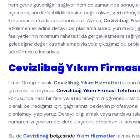
hem çevre güvenliğini sağlıyor hem de zamanında sonuç e
aşamada, sürdürülebilirlik ilkesine bağlı kalıyor; geri dön
korunmasına katkıda bulunuyoruz. Ayrıca,
Cevizlibağ Yık
etkilememek adına detaylı bir planlama süreci yürütüyor; g
faaliyetlerinin minimum rahatsızlıkla gerçekleşmesini sağlı
geleceğine değer katmak amacıyla yola çıktığımız bu projede 
sürdürmekte kararlıyız.
Cevizlibağ Yıkım Firması
Umar Group olarak,
Cevizlibağ Yıkım Hizmetleri
sunan ön
çözümler üretiyoruz.
Cevizlibağ Yıkım Firması Telefon
n
konusunda nasıl bir fark yaratabileceğimizi öğrenebilirsini
olarak belirlediğimiz için, çağrılarınızı bekleyen profesyonel
planlamayı yapıyoruz. Detaylı bilgi almak veya randevu ta
numaramızı çevirerek bizlere ulaşabilir, projenizin ilk adımını 
Siz de
Cevizlibağ
bölgesinde
Yıkım Hizmetleri
almak ist