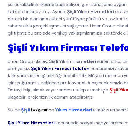
sürdürülebilirlik ilkesine bağlı kalıyor; geri dönüşüme uyg
katkıda bulunuyoruz. Ayrıca,
Şişli Yıkım Hizmetleri
sırası
detaylı bir planlama süreci yürütüyor; gürültü ve toz kontro
rahatsızlıkla gerçekleşmesini sağlıyoruz. Umar Group olara
çıktığımız bu projede yenilikçi yaklaşımlarımızla sektördeki l
Şişli Yıkım Firması Telef
Umar Group olarak,
Şişli Yıkım Hizmetleri
sunan öncü bir 
üretiyoruz.
Şişli Yıkım Firması Telefon
numaramızı arayara
fark yaratabileceğimizi öğrenebilirsiniz. Müşteri memnuniyet
için, çağrılarınızı bekleyen profesyonel danışmanlarımızla b
Detaylı bilgi almak veya randevu talep etmek için
Şişli Yı
ulaşabilir, projenizin ilk adımını atabilirsiniz.
Siz de
Şişli
bölgesinde
Yıkım Hizmetleri
almak isterseniz
Şişli Yıkım Hizmetleri
konusunda sosyal medya, arama mo