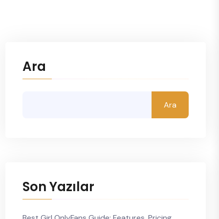
Ara
Ara
Son Yazılar
Best Girl OnlyFans Guide: Features, Pricing,