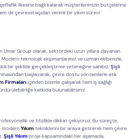
ffaflık ilkesine bağlı kalarak müşterilerimizin bütçelerine
 de çevresel açıdan verimli bir yıkım süreci
an Umar Group olarak, sektördeki uzun yıllara dayanan
 Modern teknolojik ekipmanlarımız ve uzman ekibimizle,
tkili bir şekilde gerçekleştirme yeteneğine sahibiz.
Şişli
 alınmasından başlayarak, çevre dostu yöntemlerle atık
ım Firmaları
içinden bizimle çalışarak hem iş sağlığı
dürülebilirliğe katkıda bulunabilirsiniz.
fesyonellik ve titizlikle dikkat çekiyoruz. Bu süreçte,
ile modern
Yıkım
tekniklerini bir araya getirerek hem çevre
z.
Şişli Yıkım
proje kapsamındaki her aşamada,