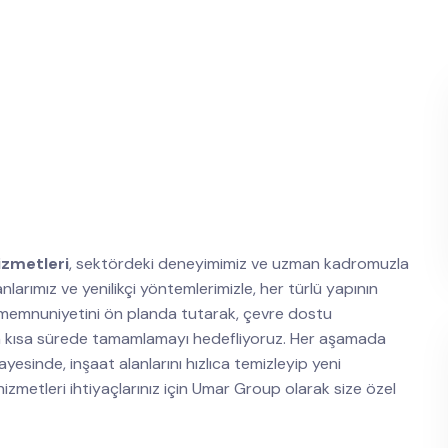
izmetleri
, sektördeki deneyimimiz ve uzman kadromuzla
arımız ve yenilikçi yöntemlerimizle, her türlü yapının
i memnuniyetini ön planda tutarak, çevre dostu
 en kısa sürede tamamlamayı hedefliyoruz. Her aşamada
yesinde, inşaat alanlarını hızlıca temizleyip yeni
hizmetleri ihtiyaçlarınız için Umar Group olarak size özel