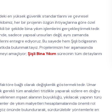
eki en yüksek güvenlik standartlarını ve çevresel
kibimiz, her bir projenin özgün ihtiyaçlarına göre özel
li bir şekilde bina yıkım işlemlerini gerçekleştirmektedir.
inde, sadece yapısal unsurları değil, aynı zamanda
lerini entegre ediyoruz. Bu sayede hem Şişli bölgesinin
katkıda bulunmaktayız. Projelerimizin her aşamasında
ermeyi amaçlıyor;
Şişli Bina Yıkım
sürecinin tüm detaylarını
ok faktöre bağlı olarak değişkenlik göstermektedir. Umar
gerekli tüm analizleri titizlikle yaparak sizlere en doğru
irlenen inşaat alanının büyüklüğü, yıkılacak yapının türü
menler de yıkım maliyetleri hesaplamalarında önemli rol
i göz önünde bulundurarak, sürdürülebilir yöntemlerle en