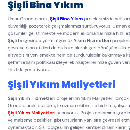
Şişli Bina Yıkım
Umar Group olarak,
Şişli Bina Yıkım
projelerimizde sektörd
duyarlılığı gözeterek çalışmalarımızı sürdürüyoruz. Uzman e
çözümler geliştirmekte ve modern ekipmanlarımızla hızlı, etki
Şişli
bölgesinde yürüttüğümüz
Yıkım Hizmetleri
projeler
çevreye olan etkileri de dikkate alarak geri dönüşüm süreç
altyapısını yenilemekte hem de sürdürülebilir kalkınmaya 
şeffaf iletişim politikası izleyerek müşterilerimize güven v
titizlikle yönetiyoruz.
Şişli Yıkım Maliyetleri
Şişli Yıkım Hizmetleri
projelerinin Yıkım Maliyetleri, birç
Group olarak, bu süreçte uzman ekibimizle birlikte çalışarak 
Şişli Yıkım Maliyetleri
sunuyoruz. Proje kapsamına göre bel
ve malzeme özellikleri gibi unsurların yanı sıra çevresel et
oynamaktadır. Şişli bölgesinin gelişen kentsel dinamiklerin