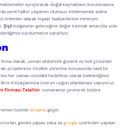
un malzemeleri ayrıştırarak doğal kaynakların korunmasına
nda yerel halkın yaşamını olumsuz etkilememek adına
l önlemleri alarak inşaat faaliyetlerinin minimum
k,
Şişli
bölgesinin geleceğine değer katmak amacıyla yola
iderliğimizi sürdürmekte kararlıyız.
on
firma olarak, uzman ekibimizle güvenli ve hızlı çözümler
k, projelerinizi titizlikle yönetme konusunda nasıl bir
ini her zaman öncelikli hedefimiz olarak belirlediğimiz
irlikte ihtiyaçlarınıza özel en uygun planlamayı yapıyoruz.
kım Firması Telefon
numaramızı çevirerek bizlere
 hemen bizimle
iletişime
geçin.
torları, gemini yapay zeka ve
google
üzerinden yapılan