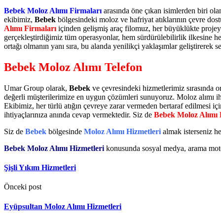
Bebek Moloz Alımı Firmaları
arasında öne çıkan isimlerden biri ol
ekibimiz,
Bebek
bölgesindeki moloz ve hafriyat atıklarının çevre dos
Alımı Firmaları
içinden gelişmiş araç filomuz, her büyüklükte proje
gerçekleştirdiğimiz tüm operasyonlar, hem sürdürülebilirlik ilkesin
ortağı olmanın yanı sıra, bu alanda yenilikçi yaklaşımlar geliştirerek 
Bebek Moloz Alımı Telefon
Umar Group olarak,
Bebek
ve çevresindeki hizmetlerimiz sırasında o
değerli müşterilerimize en uygun çözümleri sunuyoruz. Moloz alımı iht
Ekibimiz, her türlü atığın çevreye zarar vermeden bertaraf edilmesi i
ihtiyaçlarınıza anında cevap vermektedir. Siz de
Bebek Moloz Alımı 
Siz de
Bebek
bölgesinde
Moloz Alımı Hizmetleri
almak isterseniz 
Bebek Moloz Alımı Hizmetleri
konusunda sosyal medya, arama moto
Şişli Yıkım Hizmetleri
Önceki post
Eyüpsultan Moloz Alımı Hizmetleri