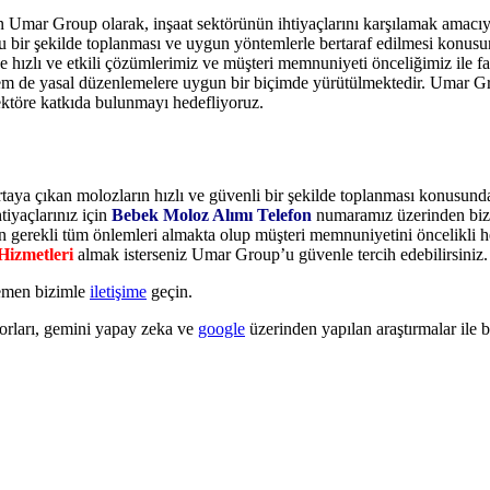
an Umar Group olarak, inşaat sektörünün ihtiyaçlarını karşılamak amac
tu bir şekilde toplanması ve uygun yöntemlerle bertaraf edilmesi konusu
ye hızlı ve etkili çözümlerimiz ve müşteri memnuniyeti önceliğimiz ile
e hem de yasal düzenlemelere uygun bir biçimde yürütülmektedir. Umar G
sektöre katkıda bulunmayı hedefliyoruz.
rtaya çıkan molozların hızlı ve güvenli bir şekilde toplanması konusund
iyaçlarınız için
Bebek Moloz Alımı Telefon
numaramız üzerinden bize u
çin gerekli tüm önlemleri almakta olup müşteri memnuniyetini öncelikli h
Hizmetleri
almak isterseniz Umar Group’u güvenle tercih edebilirsiniz.
hemen bizimle
iletişime
geçin.
rları, gemini yapay zeka ve
google
üzerinden yapılan araştırmalar ile bi