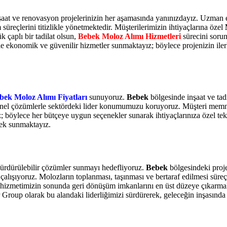
nşaat ve renovasyon projelerinizin her aşamasında yanınızdayız. Uzman
m süreçlerini titizlikle yönetmektedir. Müşterilerimizin ihtiyaçlarına özel
k çaplı bir tadilat olsun,
Bebek Moloz Alımı Hizmetleri
sürecini soru
le ekonomik ve güvenilir hizmetler sunmaktayız; böylece projenizin ile
bek Moloz Alımı Fiyatları
sunuyoruz.
Bebek
bölgesinde inşaat ve tad
syonel çözümlerle sektördeki lider konumumuzu koruyoruz. Müşteri memnu
 böylece her bütçeye uygun seçenekler sunarak ihtiyaçlarınıza özel tekli
tek sunmaktayız.
ürdürülebilir çözümler sunmayı hedefliyoruz.
Bebek
bölgesindeki proje
alışıyoruz. Molozların toplanması, taşınması ve bertaraf edilmesi süreç
hizmetimizin sonunda geri dönüşüm imkanlarını en üst düzeye çıkarmak 
 Group olarak bu alandaki liderliğimizi sürdürerek, geleceğin inşasınd