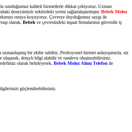
ıyla sunduğumuz kaliteli hizmetlerle dikkat çekiyoruz. Uzman
ndaki deneyimiyle sektördeki yerini sağlamlaştırmıştır.
Bebek Moloz
 farkımızı ortaya koyuyoruz. Çevreye duyduğumuz saygı ile
roup olarak,
Bebek
ve çevresindeki inşaat firmalarının güvenilir iş
a uzmanlaşmış bir ekibe sahibiz. Profesyonel hizmet anlayışımızla, siz
laşarak, detaylı bilgi alabilir ve randevu oluşturabilirsiniz.
edefimiz olarak belirleyerek,
Bebek Moloz Alımı Telefon
ile
lgilerinizi güçlendirebilirsiniz.