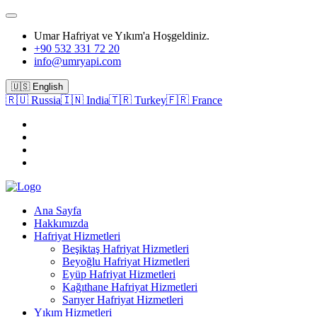
Umar Hafriyat ve Yıkım'a Hoşgeldiniz.
+90 532 331 72 20
info@umryapi.com
🇺🇸 English
🇷🇺 Russia
🇮🇳 India
🇹🇷 Turkey
🇫🇷 France
Ana Sayfa
Hakkımızda
Hafriyat Hizmetleri
Beşiktaş Hafriyat Hizmetleri
Beyoğlu Hafriyat Hizmetleri
Eyüp Hafriyat Hizmetleri
Kağıthane Hafriyat Hizmetleri
Sarıyer Hafriyat Hizmetleri
Yıkım Hizmetleri