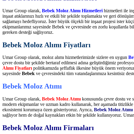
Umar Group olarak,
Bebek Moloz Alımı Hizmetleri
hizmetleri ile i
inşaat atıklarınızı hızlı ve etkili bir şekilde toplamakta ve geri dönüşü
sağlamayı hedefliyoruz. İster büyük ölçekli bir inşaat projesi ister küçü
ekipmanlarımız sayesinde Bebek ve çevresinde en zorlu koşullarda bi
gereken desteği sağlıyoruz.
Bebek Moloz Alımı Fiyatları
Umar Group olarak, moloz alımı hizmetlerimizde sizlere en uygun
Be
çevre dostu bir şekilde bertaraf edilmesi adına geliştirdiğimiz profe
Alımı Fiyatları
politikamızda şeffaflık ilkesine büyük önem veriyoruz;
sayesinde
Bebek
ve çevresindeki tüm vatandaşlarımıza kesintisiz des
Bebek Moloz Atımı
Umar Group olarak,
Bebek Moloz Atımı
konusunda çevre dostu ve s
modern ekipmanlar ve uzman kadro kullanarak, her aşamada titizlikle ç
ekosistemi korumaya özen gösteriyoruz. Ayrıca,
Bebek Moloz Atımı
sağlıyor hem de doğal kaynakları etkin bir şekilde kullanıyoruz. Umar
Bebek Moloz Alımı Firmaları