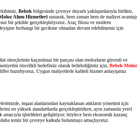
 ekibimiz,
Bebek
bölgesinde çevreye duyarlı yaklaşımlarıyla birlikte,
Moloz Alımı Hizmetleri
sunarak, hem zaman hem de maliyet avantajı
nsuz bir şekilde gerçekleştiriyoruz. Araç filosu ve modern
rleyişine herhangi bir gecikme olmadan devam edebilmeniz için
ilat süreçlerinin kaçınılmaz bir parçası olan molozların güvenli ve
niyetini öncelikli hedefimiz olarak belirlediğimiz için,
Bebek Moloz
fler hazırlıyoruz. Uygun maliyetlerle kaliteli hizmet anlayışımız
lerimizde, inşaat alanlarından kaynaklanan atıkların yönetimi için
lerini en yüksek standartlarda gerçekleştirirken, aynı zamanda yerel
amacıyla işbirlikleri geliştiriyor; böylece hem ekonomik kazanç
a daha temiz bir çevreye katkıda bulunmayı amaçlıyoruz.