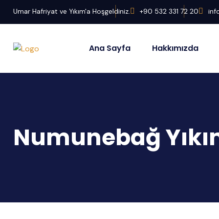
Umar Hafriyat ve Yıkım'a Hoşgeldiniz.
+90 532 331 72 20
in
Ana Sayfa
Hakkımızda
Numunebağ Yıkım