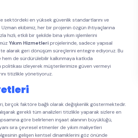
e sektördeki en yüksek güvenlik standartlarını ve
. Uzman ekibimiz, her bir projenin özgün ihtiyaçlarına
ızlı, etkili bir şekilde bina yıkım işlemlerini
ümüz
Yıkım Hizmetleri
projelerinde, sadece yapısal
kate alarak geri dönüşüm süreçlerini entegre ediyoruz. Bu
 hem de sürdürülebilir kalkınmaya katkıda
m politikası izleyerek müşterilerimize güven vermeyi
nı titizlikle yönetiyoruz.
tleri
eri, birçok faktöre bağlı olarak değişkenlik göstermektedir.
şarak gerekli tüm analizleri titizlikle yaparak sizlere en
psamına göre belirlenen inşaat alanının büyüklüğü,
 yanı sıra çevresel etmenler de yıkım maliyetleri
esinin gelişen kentsel dinamiklerini göz önünde