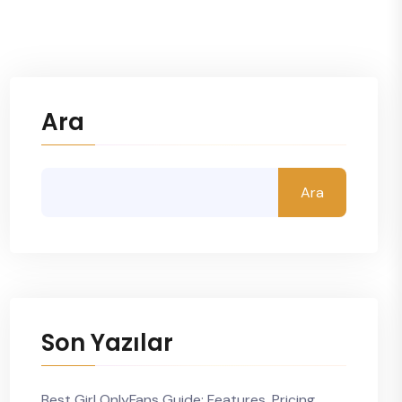
Ara
Ara
Son Yazılar
Best Girl OnlyFans Guide: Features, Pricing,