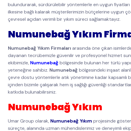
bulundurarak, sürdürülebilir yöntemlerle en uygun fiyatları
ilkesine bağlı kalarak müşterilerimizin bütçelerine uygun
çevresel açıdan verimli bir yıkım süreci sağlamaktayız.
Numunebağ Yıkım Firma
Numunebağ Yıkım Firmaları
arasında öne çıkan isimlerde
dayanan tecrübemizle güvenilir ve profesyonel hizmet su
ekibimizle,
Numunebağ
bölgesinde bulunan her türlü yapının
yeteneğine sahibiz.
Numunebağ
bölgesindeki inşaat alanl
çevre dostu yöntemlerle atık yönetimine kadar kapsamlı b
içinden bizimle çalışarak hem iş sağlığı güvenliği standartla
katkıda bulunabilirsiniz.
Numunebağ Yıkım
Umar Group olarak,
Numunebağ Yıkım
projesinde gösterd
süreçte, alanında uzman mühendislerimiz ve deneyimli ekip