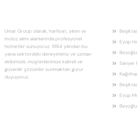
Hakkımızda
Hizmet
Umar Group olarak, harfiyat, yıkım ve
Beşikta
moloz alımı alanlarında profesyonel
Eyüp Ha
hizmetler sunuyoruz. 1984 yılından bu
Beyoğlu
yana sektördeki deneyimimiz ve uzman
ekibimizle, müşterilerimize kaliteli ve
Sarıyer 
güvenilir çözümler sunmaktan gurur
Kağıtha
duyuyoruz.
Beşikta
Eyüp Mo
Beyoğlu