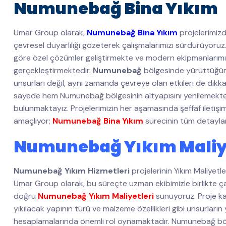
Numunebağ Bina Yıkım
Umar Group olarak,
Numunebağ Bina Yıkım
projelerimizd
çevresel duyarlılığı gözeterek çalışmalarımızı sürdürüyoruz
göre özel çözümler geliştirmekte ve modern ekipmanlarımızla h
gerçekleştirmektedir.
Numunebağ
bölgesinde yürüttüğ
unsurları değil, aynı zamanda çevreye olan etkileri de dik
sayede hem Numunebağ bölgesinin altyapısını yenilemekte
bulunmaktayız. Projelerimizin her aşamasında şeffaf iletişi
amaçlıyor;
Numunebağ Bina Yıkım
sürecinin tüm detayları
Numunebağ Yıkım Maliye
Numunebağ Yıkım Hizmetleri
projelerinin Yıkım Maliyetl
Umar Group olarak, bu süreçte uzman ekibimizle birlikte çalı
doğru
Numunebağ Yıkım Maliyetleri
sunuyoruz. Proje ka
yıkılacak yapının türü ve malzeme özellikleri gibi unsurların
hesaplamalarında önemli rol oynamaktadır. Numunebağ bölg