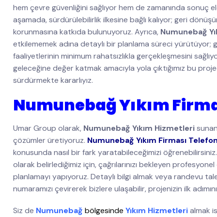
hem çevre güvenliğini sağlıyor hem de zamanında sonuç e
aşamada, sürdürülebilirlik ilkesine bağlı kalıyor; geri dön
korunmasına katkıda bulunuyoruz. Ayrıca,
Numunebağ Yık
etkilememek adına detaylı bir planlama süreci yürütüyor; g
faaliyetlerinin minimum rahatsızlıkla gerçekleşmesini sağlı
geleceğine değer katmak amacıyla yola çıktığımız bu projede 
sürdürmekte kararlıyız.
Numunebağ Yıkım Firma
Umar Group olarak,
Numunebağ Yıkım Hizmetleri
sunan 
çözümler üretiyoruz.
Numunebağ Yıkım Firması Telefo
konusunda nasıl bir fark yaratabileceğimizi öğrenebilirsini
olarak belirlediğimiz için, çağrılarınızı bekleyen profesyonel
planlamayı yapıyoruz. Detaylı bilgi almak veya randevu ta
numaramızı çevirerek bizlere ulaşabilir, projenizin ilk adımını 
Siz de
Numunebağ
bölgesinde
Yıkım Hizmetleri
almak i