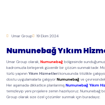
Umar Group
19 Ekim 2024
Numunebağ Yıkım Hizme
Umar Group olarak,
Numunebağ
bölgesinde sunduğumu
kadromuzla birleşerek güvenilir bir çözüm sunmaktadır. Mod
türlü yapının
Yıkım Hizmetleri
konusunda titizlikle çalışı
dostu uygulamalarla çalışıyor
Numunebağ
ve çevresindek
Her aşamada dikkatlice planlanmış
Numunebağ Yıkım Hi
temizleyip yeni projelere zemin hazırlıyoruz. Numunebağ böl
Group olarak size özel çözümler sunmak için buradayız.