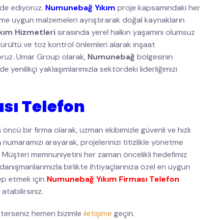
lde ediyoruz.
Numunebağ Yıkım
proje kapsamındaki her
üşüme uygun malzemeleri ayrıştırarak doğal kaynakların
ım Hizmetleri
sırasında yerel halkın yaşamını olumsuz
ürültü ve toz kontrol önlemleri alarak inşaat
yoruz. Umar Group olarak,
Numunebağ
bölgesinin
yenilikçi yaklaşımlarımızla sektördeki liderliğimizi
sı Telefon
öncü bir firma olarak, uzman ekibimizle güvenli ve hızlı
n
numaramızı arayarak, projelerinizi titizlikle yönetme
z. Müşteri memnuniyetini her zaman öncelikli hedefimiz
 danışmanlarımızla birlikte ihtiyaçlarınıza özel en uygun
lep etmek için
Numunebağ Yıkım Firması Telefon
atabilirsiniz.
sterseniz hemen bizimle
iletişime
geçin.