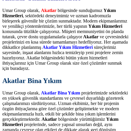
Umar Group olarak,
Akatlar
bölgesinde sunduğumuz
Yıkım
Hizmetleri
, sektördeki deneyimimiz ve uzman kadromuzla
birleşerek güvenilir bir çözüm sunmaktadır. Modern ekipmanlarımız
ve yenilikçi yöntemlerimizle, her türlü yapının
Yıkım Hizmetleri
konusunda titizlikle çalışıyoruz. Müşteri memnuniyetini ön planda
tutarak, çevre dostu uygulamalarla çalışıyor
Akatlar
ve çevresindeki
projelerinizi en kısa sürede tamamlamayı hedefliyoruz. Her aşamada
dikkatlice planlanmış
Akatlar Yıkım Hizmetleri
süreçlerimiz
sayesinde, inşaat alanlarını hızlıca temizleyip yeni projelere zemin
hazırlıyoruz. Akatlar bölgesindeki bütün yıkım hizmetleri
ihtiyaçlarınız için Umar Group olarak size özel çözümler sunmak
için buradayız.
Akatlar Bina Yıkım
Umar Group olarak,
Akatlar Bina Yıkım
projelerimizde sektördeki
en yüksek güvenlik standartlarını ve çevresel duyarlılığı gözeterek
çalışmalarımızı sürdürüyoruz. Uzman ekibimiz, her bir projenin
özgün ihtiyaçlarına göre özel çözümler geliştirmekte ve modern
ekipmanlarımızla hızlı, etkili bir şekilde bina yıkım işlemlerini
gerçekleştirmektedir.
Akatlar
bölgesinde yürüttüğümüz
Yıkım
Hizmetleri
projelerinde, sadece yapısal unsurları değil, aynı
zamanda çevreye olan etkileri de dikkate alarak geri dönüşüm