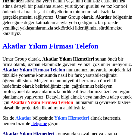
Hizmetleri
sırasında yerel halkın yaşamını olumsuz etkilememek
adına detaylı bir planlama süreci yürütüyor; gürültü ve toz kontrol
önlemleri alarak inşaat faaliyetlerinin minimum rahatsızlıkla
gerçekleşmesini sağlıyoruz. Umar Group olarak,
Akatlar
bölgesinin
geleceğine değer katmak amacıyla yola çıktığımız bu projede
yenilikçi yaklaşımlarımızla sektördeki liderliğimizi sürdürmekte
kararlıyız.
Akatlar Yıkım Firması Telefon
Umar Group olarak,
Akatlar Yıkım Hizmetleri
sunan öncü bir
firma olarak, uzman ekibimizle güvenli ve hızlı çözümler üretiyoruz.
Akatlar Yıkım Firması Telefon
numaramızı arayarak, projelerinizi
titizlikle yönetme konusunda nasıl bir fark yaratabileceğimizi
öğrenebilirsiniz. Müşteri memnuniyetini her zaman öncelikli
hedefimiz olarak belirlediğimiz için, çağrılarınızı bekleyen
profesyonel danışmanlarımızla birlikte ihtiyaçlarınıza özel en uygun
planlamayı yapıyoruz. Detaylı bilgi almak veya randevu talep etmek
için
Akatlar Yıkım Firması Telefon
numaramızı çevirerek bizlere
ulaşabilir, projenizin ilk adımını atabilirsiniz.
Siz de
Akatlar
bölgesinde
Yıkım Hizmetleri
almak isterseniz
hemen bizimle
iletişime
geçin.
Akatlar Yıkım Hizmetleri
konusunda sosyal medya, arama