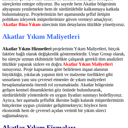
süreçlerini entegre ediyoruz. Bu sayede hem Akatlar bölgesinin
altyapısını yenilemekte hem de sürdürülebilir kalkınmaya katkıda
bulunmaktayız. Projelerimizin her aşamasında şeffaf iletişim
politikası izleyerek müşterilerimize güven vermeyi amaçlıyor;
Akatlar Bina Yıkım
sürecinin tüm detaylarını titizlikle yönetiyoruz.
Akatlar Yıkım Maliyetleri
Akatlar Yıkım Hizmetleri
projelerinin Yıkım Maliyetleri, birçok
faktöre bağlı olarak değişkenlik göstermektedir. Umar Group olarak,
bu süreçte uzman ekibimizle birlikte çalışarak gerekli tüm analizleri
titizlikle yaparak sizlere en doğru
Akatlar Yıkım Maliyetleri
sunuyoruz. Proje kapsamına göre belirlenen inşaat alanının
büyüklüğü, yıkılacak yapının türü ve malzeme özellikleri gibi
unsurların yanı sıra çevresel etmenler de yıkım maliyetleri
hesaplamalarında önemli rol oynamaktadır. Akatlar bölgesinin
gelişen kentsel dinamiklerini göz önünde bulundurarak,
sürdürülebilir yöntemlerle en uygun fiyatları sunmayı hedefliyoruz.
Ayrıca, her aşamada şeffaflık ilkesine bağlı kalarak müşterilerimizin
bütçelerine uygun çözümler geliştirmekteyiz; böylece hem
ekonomik hem de çevresel açıdan verimli bir yıkım süreci
sağlamaktayız.
Akatlar Yıkım Firmaları