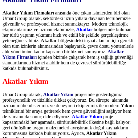
Akatlar Yıkım Firmaları
arasında öne çıkan isimlerden biri olan
Umar Group olarak, sektördeki uzun yıllara dayanan tecrübemizle
güvenilir ve profesyonel hizmet sunmaktayız. Modern teknolojik
ekipmanlarımız ve uzman ekibimizle,
Akatlar
bölgesinde bulunan
her türlü yapının yıkımını hızlı ve etkili bir şekilde gerçekleştirme
yeteneğine sahibiz.
Akatlar
bölgesindeki inşaat alanları için gerekli
olan tüm izinlerin alınmasından başlayarak, çevre dostu yöntemlerle
atık yönetimine kadar kapsamlı bir hizmet sunuyoruz.
Akatlar
Yıkım Firmaları
içinden bizimle çalışarak hem iş sağlığı güvenliği
standartlarında hizmet alabilir hem de çevresel sürdürülebilirliğe
katkıda bulunabilirsiniz.
Akatlar Yıkım
Umar Group olarak,
Akatlar Yıkım
projesinde gösterdiğimiz
profesyonellik ve titizlikle dikkat çekiyoruz. Bu süreçte, alanında
uzman mühendislerimiz ve deneyimli ekiplerimiz ile modern
Yıkım
tekniklerini bir araya getirerek hem çevre güvenliğini sağlıyor hem
de zamanında sonuç elde ediyoruz.
Akatlar Yıkım
proje
kapsamındaki her aşamada, sürdürülebilirlik ilkesine bağlı kalıyor;
geri dönüşüme uygun malzemeleri ayrıştırarak doğal kaynakların
korunmasına katkıda bulunuyoruz. Ayrıca,
Akatlar Yıkım