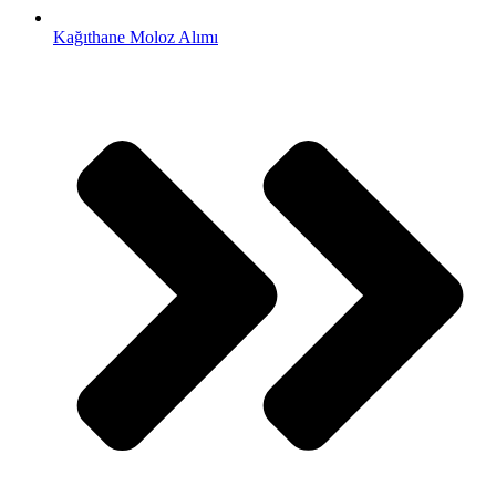
Kağıthane Moloz Alımı