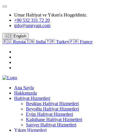
Umar Hafriyat ve Yıkım'a Hoşgeldiniz.
+90 532 331 72 20
info@umryapi.com
🇺🇸 English
🇷🇺 Russia
🇮🇳 India
🇹🇷 Turkey
🇫🇷 France
Ana Sayfa
Hakkımızda
Hafriyat Hizmetleri
Beşiktaş Hafriyat Hizmetleri
Beyoğlu Hafriyat Hizmetleri
Eyüp Hafriyat Hizmetleri
Kağıthane Hafriyat Hizmetleri
Sarıyer Hafriyat Hizmetleri
Yıkım Hizmetleri