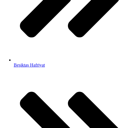
Beşiktaş Hafriyat