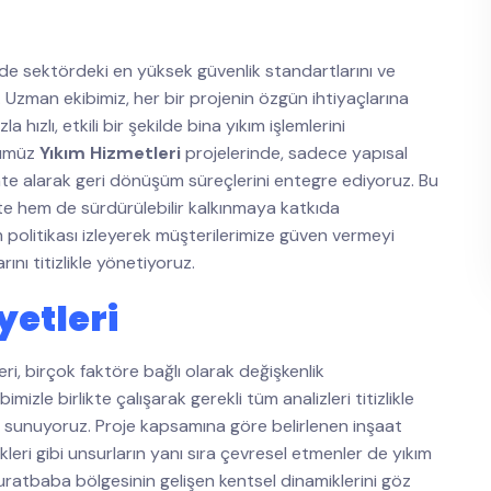
de sektördeki en yüksek güvenlik standartlarını ve
. Uzman ekibimiz, her bir projenin özgün ihtiyaçlarına
ızlı, etkili bir şekilde bina yıkım işlemlerini
ğümüz
Yıkım Hizmetleri
projelerinde, sadece yapısal
kate alarak geri dönüşüm süreçlerini entegre ediyoruz. Bu
e hem de sürdürülebilir kalkınmaya katkıda
m politikası izleyerek müşterilerimize güven vermeyi
ını titizlikle yönetiyoruz.
etleri
eri, birçok faktöre bağlı olarak değişkenlik
le birlikte çalışarak gerekli tüm analizleri titizlikle
sunuyoruz. Proje kapsamına göre belirlenen inşaat
kleri gibi unsurların yanı sıra çevresel etmenler de yıkım
ratbaba bölgesinin gelişen kentsel dinamiklerini göz