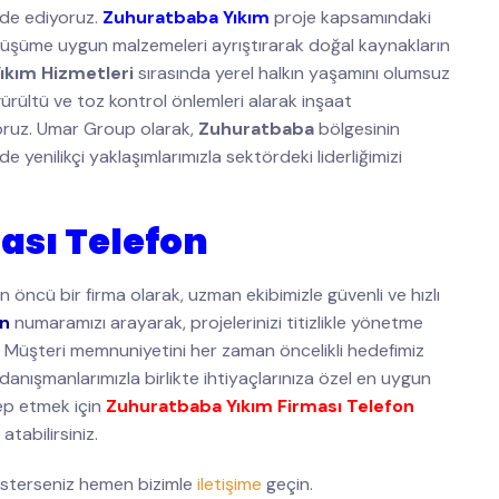
lde ediyoruz.
Zuhuratbaba Yıkım
proje kapsamındaki
 dönüşüme uygun malzemeleri ayrıştırarak doğal kaynakların
ıkım Hizmetleri
sırasında yerel halkın yaşamını olumsuz
ürültü ve toz kontrol önlemleri alarak inşaat
yoruz. Umar Group olarak,
Zuhuratbaba
bölgesinin
yenilikçi yaklaşımlarımızla sektördeki liderliğimizi
ası Telefon
 öncü bir firma olarak, uzman ekibimizle güvenli ve hızlı
on
numaramızı arayarak, projelerinizi titizlikle yönetme
z. Müşteri memnuniyetini her zaman öncelikli hedefimiz
 danışmanlarımızla birlikte ihtiyaçlarınıza özel en uygun
lep etmek için
Zuhuratbaba Yıkım Firması Telefon
atabilirsiniz.
isterseniz hemen bizimle
iletişime
geçin.