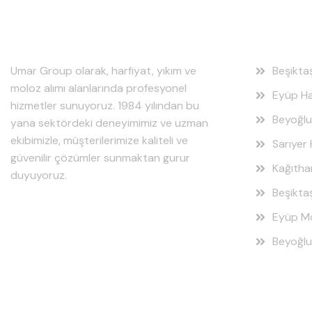
Hakkımızda
Hizmet
Umar Group olarak, harfiyat, yıkım ve
Beşikta
moloz alımı alanlarında profesyonel
Eyüp Ha
hizmetler sunuyoruz. 1984 yılından bu
Beyoğlu
yana sektördeki deneyimimiz ve uzman
ekibimizle, müşterilerimize kaliteli ve
Sarıyer 
güvenilir çözümler sunmaktan gurur
Kağıtha
duyuyoruz.
Beşikta
Eyüp Mo
Beyoğlu