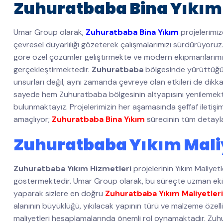
Zuhuratbaba Bina Yıkım
Umar Group olarak,
Zuhuratbaba Bina Yıkım
projelerimiz
çevresel duyarlılığı gözeterek çalışmalarımızı sürdürüyoruz
göre özel çözümler geliştirmekte ve modern ekipmanlarımızla h
gerçekleştirmektedir.
Zuhuratbaba
bölgesinde yürüttü
unsurları değil, aynı zamanda çevreye olan etkileri de dik
sayede hem Zuhuratbaba bölgesinin altyapısını yenilemekt
bulunmaktayız. Projelerimizin her aşamasında şeffaf iletişi
amaçlıyor;
Zuhuratbaba Bina Yıkım
sürecinin tüm detaylar
Zuhuratbaba Yıkım Maliy
Zuhuratbaba Yıkım Hizmetleri
projelerinin Yıkım Maliyetl
göstermektedir. Umar Group olarak, bu süreçte uzman ekibimiz
yaparak sizlere en doğru
Zuhuratbaba Yıkım Maliyetleri
alanının büyüklüğü, yıkılacak yapının türü ve malzeme özelli
maliyetleri hesaplamalarında önemli rol oynamaktadır. Zuhu