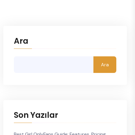
Ara
Ara
Son Yazılar
Best Girl OnlyFans Guide: Features, Pricing,