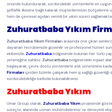
önünde bulundurarak, sürdürülebilir yöntemlerle en uygun 
şeffaflık ilkesine bağlı kalarak müşterilerimizin bütçeleri
hem de çevresel açıdan verimli bir yıkım süreci sağlamakta
Zuhuratbaba Yıkım Firm
Zuhuratbaba Yıkım Firmaları
arasında öne çıkan isimlerd
dayanan tecrübemizle güvenilir ve profesyonel hizmet su
ekibimizle,
Zuhuratbaba
bölgesinde bulunan her türlü yapın
yeteneğine sahibiz.
Zuhuratbaba
bölgesindeki inşaat alanl
başlayarak, çevre dostu yöntemlerle atık yönetimine kada
Firmaları
içinden bizimle çalışarak hem iş sağlığı güvenliği
sürdürülebilirliğe katkıda bulunabilirsiniz.
Zuhuratbaba Yıkım
Umar Group olarak,
Zuhuratbaba Yıkım
projesinde göster
süreçte, alanında uzman mühendislerimiz ve deneyimli ekip