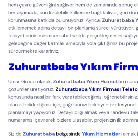
hem çevre güvenliğini sağlıyor hem de zamanında sonuç e
her aşamada, sürdürülebilirlik ilkesine bağlı kalıyor; geri
korunmasına katkıda bulunuyoruz. Ayrıca,
Zuhuratbaba Y
etkilememek adına detaylı bir planlama süreci yürütüyor; g
faaliyetlerinin minimum rahatsızlıkla gerçekleşmesini sağlı
geleceğine değer katmak amacıyla yola çıktığımız bu projede 
sürdürmekte kararlıyız.
Zuhuratbaba Yıkım Firm
Umar Group olarak,
Zuhuratbaba Yıkım Hizmetleri
sunan
çözümler üretiyoruz.
Zuhuratbaba Yıkım Firması Telef
konusunda nasıl bir fark yaratabileceğimizi öğrenebilirsini
olarak belirlediğimiz için, çağrılarınızı bekleyen profesyonel
planlamayı yapıyoruz. Detaylı bilgi almak veya randevu ta
numaramızı çevirerek bizlere ulaşabilir, projenizin ilk adımını 
Siz de
Zuhuratbaba
bölgesinde
Yıkım Hizmetleri
almak 