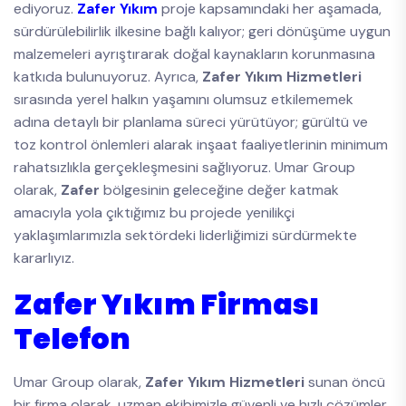
ediyoruz.
Zafer Yıkım
proje kapsamındaki her aşamada,
sürdürülebilirlik ilkesine bağlı kalıyor; geri dönüşüme uygun
malzemeleri ayrıştırarak doğal kaynakların korunmasına
katkıda bulunuyoruz. Ayrıca,
Zafer Yıkım Hizmetleri
sırasında yerel halkın yaşamını olumsuz etkilememek
adına detaylı bir planlama süreci yürütüyor; gürültü ve
toz kontrol önlemleri alarak inşaat faaliyetlerinin minimum
rahatsızlıkla gerçekleşmesini sağlıyoruz. Umar Group
olarak,
Zafer
bölgesinin geleceğine değer katmak
amacıyla yola çıktığımız bu projede yenilikçi
yaklaşımlarımızla sektördeki liderliğimizi sürdürmekte
kararlıyız.
Zafer Yıkım Firması
Telefon
Umar Group olarak,
Zafer Yıkım Hizmetleri
sunan öncü
bir firma olarak, uzman ekibimizle güvenli ve hızlı çözümler