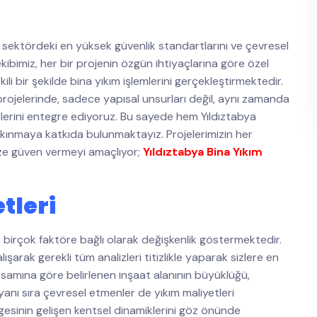
 sektördeki en yüksek güvenlik standartlarını ve çevresel
kibimiz, her bir projenin özgün ihtiyaçlarına göre özel
li bir şekilde bina yıkım işlemlerini gerçekleştirmektedir.
rojelerinde, sadece yapısal unsurları değil, aynı zamanda
lerini entegre ediyoruz. Bu sayede hem Yıldıztabya
alkınmaya katkıda bulunmaktayız. Projelerimizin her
mize güven vermeyi amaçlıyor;
Yıldıztabya Bina Yıkım
tleri
i, birçok faktöre bağlı olarak değişkenlik göstermektedir.
şarak gerekli tüm analizleri titizlikle yaparak sizlere en
samına göre belirlenen inşaat alanının büyüklüğü,
 yanı sıra çevresel etmenler de yıkım maliyetleri
esinin gelişen kentsel dinamiklerini göz önünde