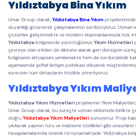
Yıldıztabya Bina Yıkım
Umar Group olarak,
Yıldıztabya Bina Yıkım
projelerimizde
duyarlılığı gözeterek çalışmalarımızı sürdürüyoruz. Uzman e
çözümler geliştirmekte ve modern ekipmanlarımızla hızlı, etki
Yıldıztabya
bölgesinde yürüttüğümüz
Yıkım Hizmetleri
p
çevreye olan etkileri de dikkate alarak geri dönüşüm süreç
bölgesinin altyapısını yenilemekte hem de sürdürülebilir k
aşamasında şeffaf iletişim politikası izleyerek müşterileri
sürecinin tüm detaylarını titizlikle yönetiyoruz.
Yıldıztabya Yıkım Maliye
Yıldıztabya Yıkım Hizmetleri
projelerinin Yıkım Maliyetler
Umar Group olarak, bu süreçte uzman ekibimizle birlikte çalı
doğru
Yıldıztabya Yıkım Maliyetleri
sunuyoruz. Proje kap
yıkılacak yapının türü ve malzeme özellikleri gibi unsurların
hesaplamalarında önemli rol oynamaktadır. Yıldıztabya bölg