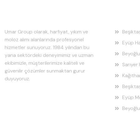
Hakkımızda
Hizmet
Umar Group olarak, harfiyat, yıkım ve
Beşikta
moloz alımı alanlarında profesyonel
Eyüp Ha
hizmetler sunuyoruz. 1984 yılından bu
Beyoğlu
yana sektördeki deneyimimiz ve uzman
ekibimizle, müşterilerimize kaliteli ve
Sarıyer 
güvenilir çözümler sunmaktan gurur
Kağıtha
duyuyoruz.
Beşikta
Eyüp Mo
Beyoğlu