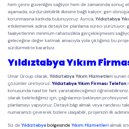
hem çevre güvenliğini sağlıyor hem de zamanında sonuç e
aşamada, sürdürülebilirlik ilkesine bağlı kalıyor; geri dön
korunmasına katkıda bulunuyoruz. Ayrıca,
Yıldıztabya Yı
etkilememek adına detaylı bir planlama süreci yürütüyor; g
faaliyetlerinin minimum rahatsızlıkla gerçekleşmesini sağlı
geleceğine değer katmak amacıyla yola çıktığımız bu projede 
sürdürmekte kararlıyız.
Yıldıztabya Yıkım Firma
Umar Group olarak,
Yıldıztabya Yıkım Hizmetleri
sunan ön
çözümler üretiyoruz.
Yıldıztabya Yıkım Firması Telefon
konusunda nasıl bir fark yaratabileceğimizi öğrenebilirsini
olarak belirlediğimiz için, çağrılarınızı bekleyen profesyonel
planlamayı yapıyoruz. Detaylı bilgi almak veya randevu ta
numaramızı çevirerek bizlere ulaşabilir, projenizin ilk adımını 
Siz de
Yıldıztabya
bölgesinde
Yıkım Hizmetleri
almak is