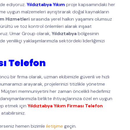
lde ediyoruz.
Yıldıztabya Yıkım
proje kapsamındaki her
üşüme uygun malzemeleri ayrıştırarak doğal kaynakların
kım Hizmetleri
sırasında yerel halkın yaşamını olumsuz
ürültü ve toz kontrol önlemleri alarak inşaat
yoruz. Umar Group olarak,
Yıldıztabya
bölgesinin
yenilikçi yaklaşımlarımızla sektördeki liderliğimizi
sı Telefon
cü bir firma olarak, uzman ekibimizle güvenli ve hızlı
numaramızı arayarak, projelerinizi titizlikle yönetme
z. Müşteri memnuniyetini her zaman öncelikli hedefimiz
 danışmanlarımızla birlikte ihtiyaçlarınıza özel en uygun
lep etmek için
Yıldıztabya Yıkım Firması Telefon
atabilirsiniz.
terseniz hemen bizimle
iletişime
geçin.