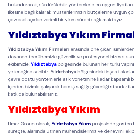
bulundurarak, sürdürülebilir yöntemlerle en uygun fiyatları
ilkesine bağlı kalarak müşterilerimizin bütçelerine uygun
çevresel açıdan verimli bir yıkım süreci sağlamaktayız.
Yıldıztabya Yıkım Firma
Yıldıztabya Yıkım Firmaları
arasında öne çıkan isimlerden
dayanan tecrübemizle güvenilir ve profesyonel hizmet su
ekibimizle,
Yıldıztabya
bölgesinde bulunan her türlü yapının 
yeteneğine sahibiz.
Yıldıztabya
bölgesindeki inşaat alanlar
çevre dostu yöntemlerle atık yönetimine kadar kapsamlı b
içinden bizimle çalışarak hem iş sağlığı güvenliği standartla
katkıda bulunabilirsiniz.
Yıldıztabya Yıkım
Umar Group olarak,
Yıldıztabya Yıkım
projesinde gösterdiğ
süreçte, alanında uzman mühendislerimiz ve deneyimli ekip