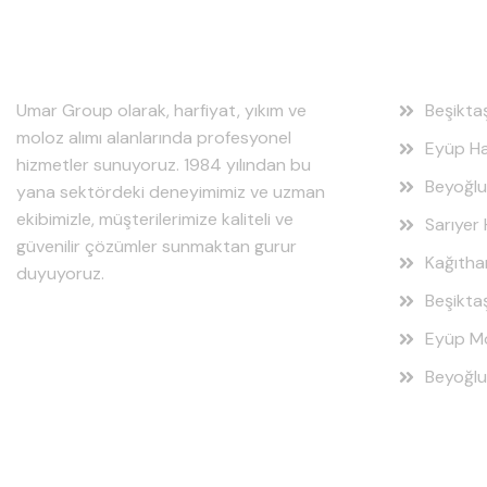
Hakkımızda
Hizmet
Umar Group olarak, harfiyat, yıkım ve
Beşikta
moloz alımı alanlarında profesyonel
Eyüp Ha
hizmetler sunuyoruz. 1984 yılından bu
Beyoğlu
yana sektördeki deneyimimiz ve uzman
ekibimizle, müşterilerimize kaliteli ve
Sarıyer 
güvenilir çözümler sunmaktan gurur
Kağıtha
duyuyoruz.
Beşikta
Eyüp Mo
Beyoğlu