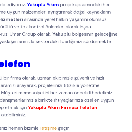
lde ediyoruz.
Yakuplu Yıkım
proje kapsamındaki her
üşüme uygun malzemeleri ayrıştırarak doğal kaynakların
Hizmetleri
sırasında yerel halkın yaşamını olumsuz
ürültü ve toz kontrol önlemleri alarak inşaat
yoruz. Umar Group olarak,
Yakuplu
bölgesinin geleceğine
yaklaşımlarımızla sektördeki liderliğimizi sürdürmekte
elefon
bir firma olarak, uzman ekibimizle güvenli ve hızlı
ramızı arayarak, projelerinizi titizlikle yönetme
z. Müşteri memnuniyetini her zaman öncelikli hedefimiz
 danışmanlarımızla birlikte ihtiyaçlarınıza özel en uygun
lep etmek için
Yakuplu Yıkım Firması Telefon
atabilirsiniz.
eniz hemen bizimle
iletişime
geçin.