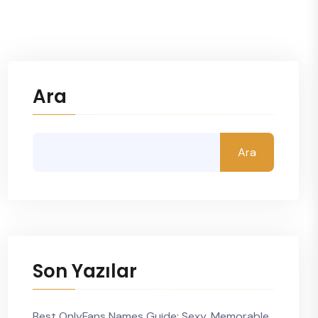
Ara
Ara
Son Yazılar
Best OnlyFans Names Guide: Sexy, Memorable