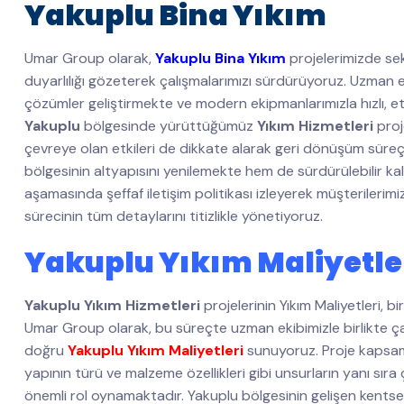
Yakuplu Bina Yıkım
Umar Group olarak,
Yakuplu Bina Yıkım
projelerimizde sek
duyarlılığı gözeterek çalışmalarımızı sürdürüyoruz. Uzman e
çözümler geliştirmekte ve modern ekipmanlarımızla hızlı, etki
Yakuplu
bölgesinde yürüttüğümüz
Yıkım Hizmetleri
proj
çevreye olan etkileri de dikkate alarak geri dönüşüm süre
bölgesinin altyapısını yenilemekte hem de sürdürülebilir k
aşamasında şeffaf iletişim politikası izleyerek müşterileri
sürecinin tüm detaylarını titizlikle yönetiyoruz.
Yakuplu Yıkım Maliyetle
Yakuplu Yıkım Hizmetleri
projelerinin Yıkım Maliyetleri, 
Umar Group olarak, bu süreçte uzman ekibimizle birlikte çalı
doğru
Yakuplu Yıkım Maliyetleri
sunuyoruz. Proje kapsamı
yapının türü ve malzeme özellikleri gibi unsurların yanı sır
önemli rol oynamaktadır. Yakuplu bölgesinin gelişen kentse