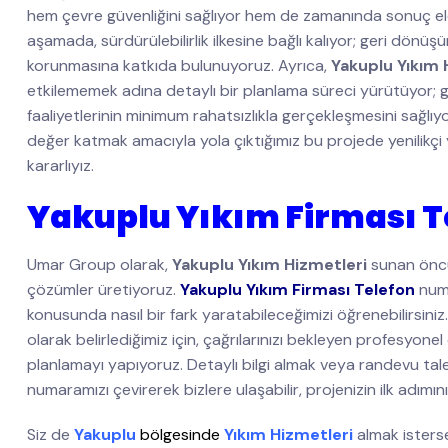
hem çevre güvenliğini sağlıyor hem de zamanında sonuç e
aşamada, sürdürülebilirlik ilkesine bağlı kalıyor; geri dön
korunmasına katkıda bulunuyoruz. Ayrıca,
Yakuplu Yıkım 
etkilememek adına detaylı bir planlama süreci yürütüyor; g
faaliyetlerinin minimum rahatsızlıkla gerçekleşmesini sağlı
değer katmak amacıyla yola çıktığımız bu projede yenilikçi 
kararlıyız.
Yakuplu Yıkım Firması T
Umar Group olarak,
Yakuplu Yıkım Hizmetleri
sunan öncü 
çözümler üretiyoruz.
Yakuplu Yıkım Firması Telefon
numa
konusunda nasıl bir fark yaratabileceğimizi öğrenebilirsini
olarak belirlediğimiz için, çağrılarınızı bekleyen profesyonel
planlamayı yapıyoruz. Detaylı bilgi almak veya randevu ta
numaramızı çevirerek bizlere ulaşabilir, projenizin ilk adımını 
Siz de
Yakuplu
bölgesinde
Yıkım Hizmetleri
almak isters