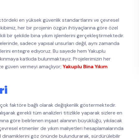
tördeki en yüksek güvenlik standartlarını ve çevresel
kibimiz, her bir projenin özgün ihtiyaçlarına göre özel
li bir şekilde bina yıkım işlemlerini gerçekleştirmektedir.
elerinde, sadece yapısal unsurları değil, aynı zamanda
çlerini entegre ediyoruz. Bu sayede hem Yakuplu
alkınmaya katkıda bulunmaktayız. Projelerimizin her
mize güven vermeyi amaçlıyor;
Yakuplu Bina Yıkım
ri
birçok faktöre bağlı olarak değişkenlik göstermektedir.
şarak gerekli tüm analizleri titizlikle yaparak sizlere en
na göre belirlenen inşaat alanının büyüklüğü, yıkılacak
a çevresel etmenler de yıkım maliyetleri hesaplamalarında
l dinamiklerini göz önünde bulundurarak, sürdürülebilir