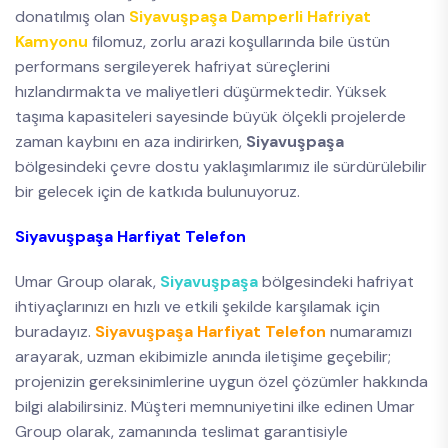
donatılmış olan
Siyavuşpaşa Damperli Hafriyat
Kamyonu
filomuz, zorlu arazi koşullarında bile üstün
performans sergileyerek hafriyat süreçlerini
hızlandırmakta ve maliyetleri düşürmektedir. Yüksek
taşıma kapasiteleri sayesinde büyük ölçekli projelerde
zaman kaybını en aza indirirken,
Siyavuşpaşa
bölgesindeki çevre dostu yaklaşımlarımız ile sürdürülebilir
bir gelecek için de katkıda bulunuyoruz.
Siyavuşpaşa Harfiyat Telefon
Umar Group olarak,
Siyavuşpaşa
bölgesindeki hafriyat
ihtiyaçlarınızı en hızlı ve etkili şekilde karşılamak için
buradayız.
Siyavuşpaşa Harfiyat Telefon
numaramızı
arayarak, uzman ekibimizle anında iletişime geçebilir;
projenizin gereksinimlerine uygun özel çözümler hakkında
bilgi alabilirsiniz. Müşteri memnuniyetini ilke edinen Umar
Group olarak, zamanında teslimat garantisiyle