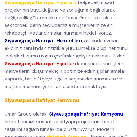
Siyavuşpaşa Hafriyat Fiyatları
, bölgedeki inşaat
projelerinin büyüklüğüne ve zorluğuna bağlı olarak
değişkenlik göstermektedir. Umar Group olarak, bu
sektördeki derin tecrübemizle müşterilerimize en
rekabetçi fiyatlandırmaları sunmayı hedefliyoruz.
Siyavuşpaşa Hafriyat Hizmetleri
, alanında uzman
ekibimiz tarafından titizlikle yürütülmekte olup, her türlü
jeolojik duruma uygun çözümler geliştirmekteyiz. Bizler
Siyavuşpaşa Hafriyat Fiyatları
konusunda süreçlerin
maliyetlerini düşürmek için optimize edilmiş planlamalar
yaparak, her bütçeye uygun seçenekler sunmakta ve
müşteri memnuniyetini ön planda tutmaktayız.
Siyavuşpaşa Hafriyat Kamyonu
Umar Group olarak,
Siyavuşpaşa Hafriyat Kamyonu
hizmetlerimizle inşaat ve altyapı projelerinin temel
taşlarını sağlam bir şekilde oluşturuyoruz. Modern
donanımlara sahip
Hafriyat Kamyonu
filomuz, her türlü