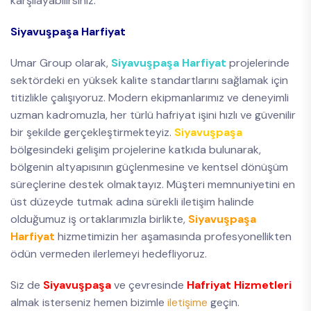
karşılayabilirsiniz.
Siyavuşpaşa Harfiyat
Umar Group olarak,
Siyavuşpaşa Harfiyat
projelerinde
sektördeki en yüksek kalite standartlarını sağlamak için
titizlikle çalışıyoruz. Modern ekipmanlarımız ve deneyimli
uzman kadromuzla, her türlü hafriyat işini hızlı ve güvenilir
bir şekilde gerçekleştirmekteyiz.
Siyavuşpaşa
bölgesindeki gelişim projelerine katkıda bulunarak,
bölgenin altyapısının güçlenmesine ve kentsel dönüşüm
süreçlerine destek olmaktayız. Müşteri memnuniyetini en
üst düzeyde tutmak adına sürekli iletişim halinde
olduğumuz iş ortaklarımızla birlikte,
Siyavuşpaşa
Harfiyat
hizmetimizin her aşamasında profesyonellikten
ödün vermeden ilerlemeyi hedefliyoruz.
Siz de
Siyavuşpaşa
ve çevresinde
Hafriyat Hizmetleri
almak isterseniz hemen bizimle
iletişime
geçin.