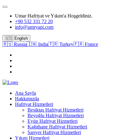
Umar Hafriyat ve Yıkım'a Hoşgeldiniz.
+90 532 331 72 20
info@umryapi.com
🇺🇸 English
🇷🇺 Russia
🇮🇳 India
🇹🇷 Turkey
🇫🇷 France
Ana Sayfa
Hakkımızda
Hafriyat Hizmetleri
Beşiktaş Hafriyat Hizmetleri
Beyoğlu Hafriyat Hizmetleri
Eyüp Hafriyat Hizmetleri
Kağıthane Hafriyat Hizmetleri
Sarıyer Hafriyat Hizmetleri
Yıkım Hizmetleri