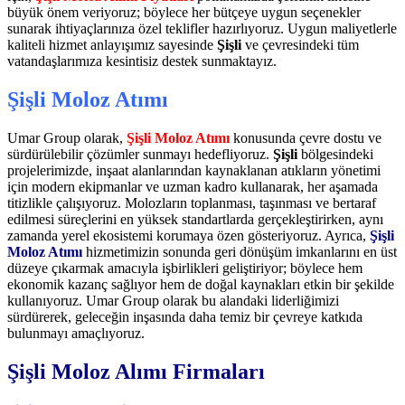
büyük önem veriyoruz; böylece her bütçeye uygun seçenekler
sunarak ihtiyaçlarınıza özel teklifler hazırlıyoruz. Uygun maliyetlerle
kaliteli hizmet anlayışımız sayesinde
Şişli
ve çevresindeki tüm
vatandaşlarımıza kesintisiz destek sunmaktayız.
Şişli Moloz Atımı
Umar Group olarak,
Şişli Moloz Atımı
konusunda çevre dostu ve
sürdürülebilir çözümler sunmayı hedefliyoruz.
Şişli
bölgesindeki
projelerimizde, inşaat alanlarından kaynaklanan atıkların yönetimi
için modern ekipmanlar ve uzman kadro kullanarak, her aşamada
titizlikle çalışıyoruz. Molozların toplanması, taşınması ve bertaraf
edilmesi süreçlerini en yüksek standartlarda gerçekleştirirken, aynı
zamanda yerel ekosistemi korumaya özen gösteriyoruz. Ayrıca,
Şişli
Moloz Atımı
hizmetimizin sonunda geri dönüşüm imkanlarını en üst
düzeye çıkarmak amacıyla işbirlikleri geliştiriyor; böylece hem
ekonomik kazanç sağlıyor hem de doğal kaynakları etkin bir şekilde
kullanıyoruz. Umar Group olarak bu alandaki liderliğimizi
sürdürerek, geleceğin inşasında daha temiz bir çevreye katkıda
bulunmayı amaçlıyoruz.
Şişli Moloz Alımı Firmaları