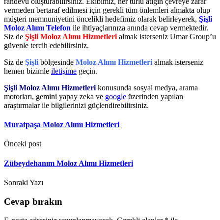
randevu oluşturabilirsiniz. Ekibimiz, her türlü atığın çevreye zarar
vermeden bertaraf edilmesi için gerekli tüm önlemleri almakta olup
müşteri memnuniyetini öncelikli hedefimiz olarak belirleyerek,
Şişli
Moloz Alımı Telefon
ile ihtiyaçlarınıza anında cevap vermektedir.
Siz de
Şişli Moloz Alımı Hizmetleri
almak isterseniz Umar Group’u
güvenle tercih edebilirsiniz.
Siz de
Şişli
bölgesinde
Moloz Alımı Hizmetleri
almak isterseniz
hemen bizimle
iletişime
geçin.
Şişli Moloz Alımı Hizmetleri
konusunda sosyal medya, arama
motorları, gemini yapay zeka ve
google
üzerinden yapılan
araştırmalar ile bilgilerinizi güçlendirebilirsiniz.
Muratpaşa Moloz Alımı Hizmetleri
Önceki post
Zübeydehanım Moloz Alımı Hizmetleri
Sonraki Yazı
Cevap bırakın