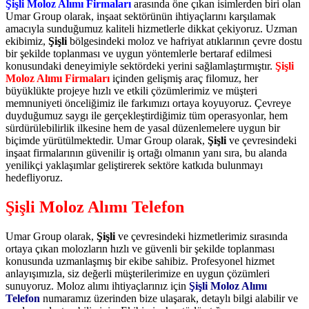
Şişli Moloz Alımı Firmaları
arasında öne çıkan isimlerden biri olan
Umar Group olarak, inşaat sektörünün ihtiyaçlarını karşılamak
amacıyla sunduğumuz kaliteli hizmetlerle dikkat çekiyoruz. Uzman
ekibimiz,
Şişli
bölgesindeki moloz ve hafriyat atıklarının çevre dostu
bir şekilde toplanması ve uygun yöntemlerle bertaraf edilmesi
konusundaki deneyimiyle sektördeki yerini sağlamlaştırmıştır.
Şişli
Moloz Alımı Firmaları
içinden gelişmiş araç filomuz, her
büyüklükte projeye hızlı ve etkili çözümlerimiz ve müşteri
memnuniyeti önceliğimiz ile farkımızı ortaya koyuyoruz. Çevreye
duyduğumuz saygı ile gerçekleştirdiğimiz tüm operasyonlar, hem
sürdürülebilirlik ilkesine hem de yasal düzenlemelere uygun bir
biçimde yürütülmektedir. Umar Group olarak,
Şişli
ve çevresindeki
inşaat firmalarının güvenilir iş ortağı olmanın yanı sıra, bu alanda
yenilikçi yaklaşımlar geliştirerek sektöre katkıda bulunmayı
hedefliyoruz.
Şişli Moloz Alımı Telefon
Umar Group olarak,
Şişli
ve çevresindeki hizmetlerimiz sırasında
ortaya çıkan molozların hızlı ve güvenli bir şekilde toplanması
konusunda uzmanlaşmış bir ekibe sahibiz. Profesyonel hizmet
anlayışımızla, siz değerli müşterilerimize en uygun çözümleri
sunuyoruz. Moloz alımı ihtiyaçlarınız için
Şişli Moloz Alımı
Telefon
numaramız üzerinden bize ulaşarak, detaylı bilgi alabilir ve