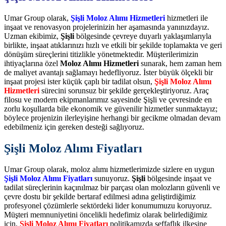
Umar Group olarak,
Şişli Moloz Alımı Hizmetleri
hizmetleri ile
inşaat ve renovasyon projelerinizin her aşamasında yanınızdayız.
Uzman ekibimiz,
Şişli
bölgesinde çevreye duyarlı yaklaşımlarıyla
birlikte, inşaat atıklarınızı hızlı ve etkili bir şekilde toplamakta ve geri
dönüşüm süreçlerini titizlikle yönetmektedir. Müşterilerimizin
ihtiyaçlarına özel
Moloz Alımı Hizmetleri
sunarak, hem zaman hem
de maliyet avantajı sağlamayı hedefliyoruz. İster büyük ölçekli bir
inşaat projesi ister küçük çaplı bir tadilat olsun,
Şişli Moloz Alımı
Hizmetleri
sürecini sorunsuz bir şekilde gerçekleştiriyoruz. Araç
filosu ve modern ekipmanlarımız sayesinde Şişli ve çevresinde en
zorlu koşullarda bile ekonomik ve güvenilir hizmetler sunmaktayız;
böylece projenizin ilerleyişine herhangi bir gecikme olmadan devam
edebilmeniz için gereken desteği sağlıyoruz.
Şişli Moloz Alımı Fiyatları
Umar Group olarak, moloz alımı hizmetlerimizde sizlere en uygun
Şişli Moloz Alımı Fiyatları
sunuyoruz.
Şişli
bölgesinde inşaat ve
tadilat süreçlerinin kaçınılmaz bir parçası olan molozların güvenli ve
çevre dostu bir şekilde bertaraf edilmesi adına geliştirdiğimiz
profesyonel çözümlerle sektördeki lider konumumuzu koruyoruz.
Müşteri memnuniyetini öncelikli hedefimiz olarak belirlediğimiz
için,
Şişli Moloz Alımı Fiyatları
politikamızda şeffaflık ilkesine