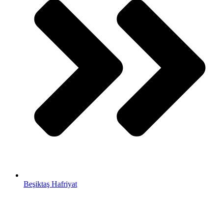
Beşiktaş Hafriyat