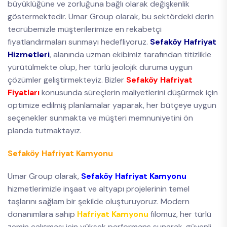
büyüklüğüne ve zorluğuna bağlı olarak değişkenlik
göstermektedir. Umar Group olarak, bu sektördeki derin
tecrübemizle müşterilerimize en rekabetçi
fiyatlandırmaları sunmayı hedefliyoruz.
Sefaköy Hafriyat
Hizmetleri
, alanında uzman ekibimiz tarafından titizlikle
yürütülmekte olup, her türlü jeolojik duruma uygun
çözümler geliştirmekteyiz. Bizler
Sefaköy Hafriyat
Fiyatları
konusunda süreçlerin maliyetlerini düşürmek için
optimize edilmiş planlamalar yaparak, her bütçeye uygun
seçenekler sunmakta ve müşteri memnuniyetini ön
planda tutmaktayız.
Sefaköy Hafriyat Kamyonu
Umar Group olarak,
Sefaköy Hafriyat Kamyonu
hizmetlerimizle inşaat ve altyapı projelerinin temel
taşlarını sağlam bir şekilde oluşturuyoruz. Modern
donanımlara sahip
Hafriyat Kamyonu
filomuz, her türlü
zemin çalışması için yüksek performans sunarak, güvenli