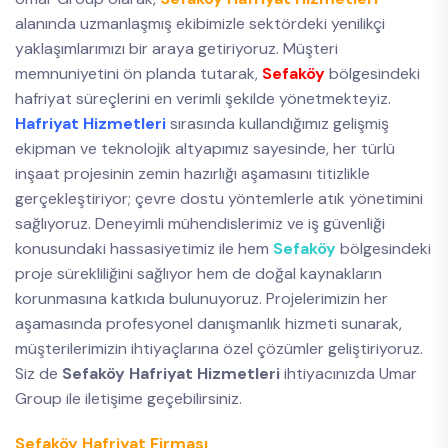
alanında uzmanlaşmış ekibimizle sektördeki yenilikçi
yaklaşımlarımızı bir araya getiriyoruz. Müşteri
memnuniyetini ön planda tutarak,
Sefaköy
bölgesindeki
hafriyat süreçlerini en verimli şekilde yönetmekteyiz.
Hafriyat Hizmetleri
sırasında kullandığımız gelişmiş
ekipman ve teknolojik altyapımız sayesinde, her türlü
inşaat projesinin zemin hazırlığı aşamasını titizlikle
gerçekleştiriyor; çevre dostu yöntemlerle atık yönetimini
sağlıyoruz. Deneyimli mühendislerimiz ve iş güvenliği
konusundaki hassasiyetimiz ile hem
Sefaköy
bölgesindeki
proje sürekliliğini sağlıyor hem de doğal kaynakların
korunmasına katkıda bulunuyoruz. Projelerimizin her
aşamasında profesyonel danışmanlık hizmeti sunarak,
müşterilerimizin ihtiyaçlarına özel çözümler geliştiriyoruz.
Siz de
Sefaköy Hafriyat Hizmetleri
ihtiyacınızda Umar
Group ile iletişime geçebilirsiniz.
Sefaköy Hafriyat Firması