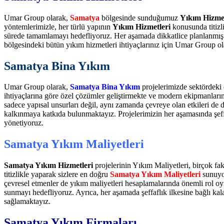
Umar Group olarak,
Samatya
bölgesinde sunduğumuz
Yıkım Hizmet
yöntemlerimizle, her türlü yapının
Yıkım Hizmetleri
konusunda titizl
sürede tamamlamayı hedefliyoruz. Her aşamada dikkatlice planlanmı
bölgesindeki bütün yıkım hizmetleri ihtiyaçlarınız için Umar Group o
Samatya Bina Yıkım
Umar Group olarak,
Samatya Bina Yıkım
projelerimizde sektördeki 
ihtiyaçlarına göre özel çözümler geliştirmekte ve modern ekipmanlarımız
sadece yapısal unsurları değil, aynı zamanda çevreye olan etkileri de
kalkınmaya katkıda bulunmaktayız. Projelerimizin her aşamasında şeffa
yönetiyoruz.
Samatya Yıkım Maliyetleri
Samatya Yıkım Hizmetleri
projelerinin Yıkım Maliyetleri, birçok fa
titizlikle yaparak sizlere en doğru
Samatya Yıkım Maliyetleri
sunuyor
çevresel etmenler de yıkım maliyetleri hesaplamalarında önemli rol oy
sunmayı hedefliyoruz. Ayrıca, her aşamada şeffaflık ilkesine bağlı ka
sağlamaktayız.
Samatya Yıkım Firmaları