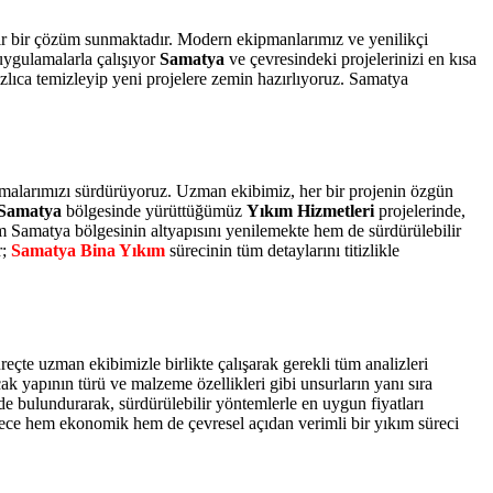
ir bir çözüm sunmaktadır. Modern ekipmanlarımız ve yenilikçi
uygulamalarla çalışıyor
Samatya
ve çevresindeki projelerinizi en kısa
ızlıca temizleyip yeni projelere zemin hazırlıyoruz. Samatya
ışmalarımızı sürdürüyoruz. Uzman ekibimiz, her bir projenin özgün
Samatya
bölgesinde yürüttüğümüz
Yıkım Hizmetleri
projelerinde,
em Samatya bölgesinin altyapısını yenilemekte hem de sürdürülebilir
r;
Samatya Bina Yıkım
sürecinin tüm detaylarını titizlikle
eçte uzman ekibimizle birlikte çalışarak gerekli tüm analizleri
k yapının türü ve malzeme özellikleri gibi unsurların yanı sıra
e bulundurarak, sürdürülebilir yöntemlerle en uygun fiyatları
ylece hem ekonomik hem de çevresel açıdan verimli bir yıkım süreci