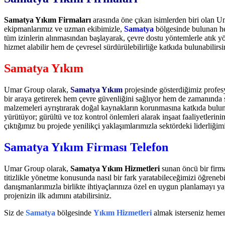
Samatya Yıkım Firmaları
arasında öne çıkan isimlerden biri olan U
ekipmanlarımız ve uzman ekibimizle,
Samatya
bölgesinde bulunan her
tüm izinlerin alınmasından başlayarak, çevre dostu yöntemlerle atık 
hizmet alabilir hem de çevresel sürdürülebilirliğe katkıda bulunabilirsi
Samatya Yıkım
Umar Group olarak,
Samatya Yıkım
projesinde gösterdiğimiz profes
bir araya getirerek hem çevre güvenliğini sağlıyor hem de zamanında
malzemeleri ayrıştırarak doğal kaynakların korunmasına katkıda bulu
yürütüyor; gürültü ve toz kontrol önlemleri alarak inşaat faaliyetler
çıktığımız bu projede yenilikçi yaklaşımlarımızla sektördeki liderliğim
Samatya Yıkım Firması Telefon
Umar Group olarak,
Samatya Yıkım Hizmetleri
sunan öncü bir firma
titizlikle yönetme konusunda nasıl bir fark yaratabileceğimizi öğreneb
danışmanlarımızla birlikte ihtiyaçlarınıza özel en uygun planlamayı y
projenizin ilk adımını atabilirsiniz.
Siz de
Samatya
bölgesinde
Yıkım Hizmetleri
almak isterseniz heme