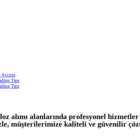
e Access
ding Tips
ding Tips
oz alımı alanlarında profesyonel hizmetler
e, müşterilerimize kaliteli ve güvenilir 