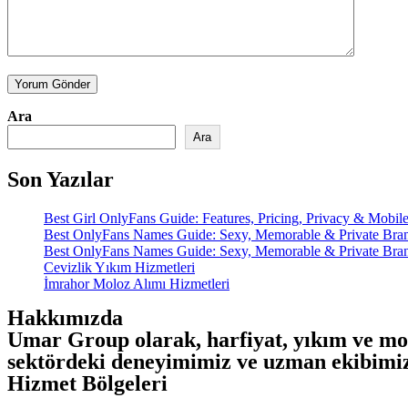
Yorum Gönder
Ara
Ara
Son Yazılar
Best Girl OnlyFans Guide: Features, Pricing, Privacy & Mobil
Best OnlyFans Names Guide: Sexy, Memorable & Private Bran
Best OnlyFans Names Guide: Sexy, Memorable & Private Bran
Cevizlik Yıkım Hizmetleri
İmrahor Moloz Alımı Hizmetleri
Hakkımızda
Umar Group olarak, harfiyat, yıkım ve mol
sektördeki deneyimimiz ve uzman ekibimizl
Hizmet Bölgeleri