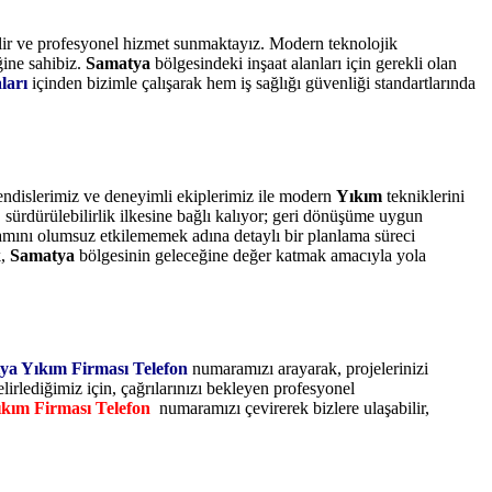
lir ve profesyonel hizmet sunmaktayız. Modern teknolojik
ğine sahibiz.
Samatya
bölgesindeki inşaat alanları için gerekli olan
ları
içinden bizimle çalışarak hem iş sağlığı güvenliği standartlarında
hendislerimiz ve deneyimli ekiplerimiz ile modern
Yıkım
tekniklerini
ürdürülebilirlik ilkesine bağlı kalıyor; geri dönüşüme uygun
amını olumsuz etkilememek adına detaylı bir planlama süreci
k,
Samatya
bölgesinin geleceğine değer katmak amacıyla yola
ya Yıkım Firması Telefon
numaramızı arayarak, projelerinizi
lirlediğimiz için, çağrılarınızı bekleyen profesyonel
kım Firması Telefon
numaramızı çevirerek bizlere ulaşabilir,