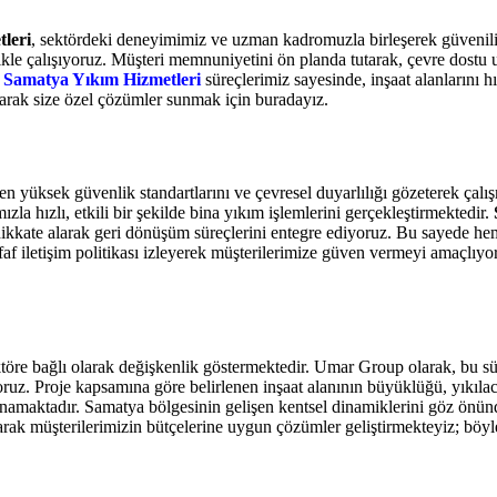
leri
, sektördeki deneyimimiz ve uzman kadromuzla birleşerek güvenil
ikle çalışıyoruz. Müşteri memnuniyetini ön planda tutarak, çevre dostu 
ş
Samatya Yıkım Hizmetleri
süreçlerimiz sayesinde, inşaat alanlarını h
larak size özel çözümler sunmak için buradayız.
en yüksek güvenlik standartlarını ve çevresel duyarlılığı gözeterek çal
la hızlı, etkili bir şekilde bina yıkım işlemlerini gerçekleştirmektedir.
 dikkate alarak geri dönüşüm süreçlerini entegre ediyoruz. Bu sayede h
f iletişim politikası izleyerek müşterilerimize güven vermeyi amaçlıyo
ktöre bağlı olarak değişkenlik göstermektedir. Umar Group olarak, bu sür
uz. Proje kapsamına göre belirlenen inşaat alanının büyüklüğü, yıkılaca
namaktadır. Samatya bölgesinin gelişen kentsel dinamiklerini göz önünd
larak müşterilerimizin bütçelerine uygun çözümler geliştirmekteyiz; bö