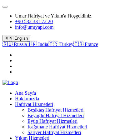
Umar Hafriyat ve Yıkım'a Hoşgeldiniz.
+90 532 331 72 20
info@umryapi.com
🇺🇸 English
🇷🇺 Russia
🇮🇳 India
🇹🇷 Turkey
🇫🇷 France
Ana Sayfa
Hakkımızda
Hafriyat Hizmetleri
Beşiktaş Hafriyat Hizmetleri
Beyoğlu Hafriyat Hizmetleri
Eyüp Hafriyat Hizmetleri
Kağıthane Hafriyat Hizmetleri
Sarıyer Hafriyat Hizmetleri
Yıkım Hizmetleri