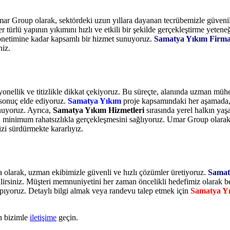
mar Group olarak, sektördeki uzun yıllara dayanan tecrübemizle güveni
 türlü yapının yıkımını hızlı ve etkili bir şekilde gerçekleştirme yetene
yönetimine kadar kapsamlı bir hizmet sunuyoruz.
Samatya Yıkım Firma
niz.
yonellik ve titizlikle dikkat çekiyoruz. Bu süreçte, alanında uzman mü
 sonuç elde ediyoruz.
Samatya Yıkım
proje kapsamındaki her aşamada, s
nuyoruz. Ayrıca,
Samatya Yıkım Hizmetleri
sırasında yerel halkın yaş
inin minimum rahatsızlıkla gerçekleşmesini sağlıyoruz. Umar Group olara
izi sürdürmekte kararlıyız.
 olarak, uzman ekibimizle güvenli ve hızlı çözümler üretiyoruz.
Samat
ilirsiniz. Müşteri memnuniyetini her zaman öncelikli hedefimiz olarak be
apıyoruz. Detaylı bilgi almak veya randevu talep etmek için
Samatya Yı
n bizimle
iletişime
geçin.