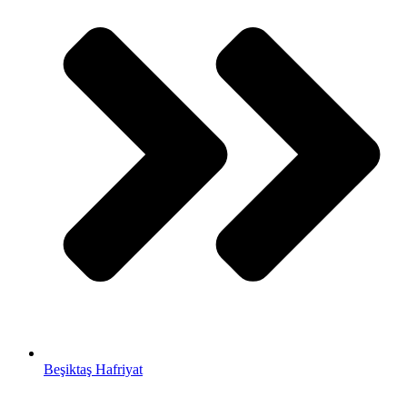
Beşiktaş Hafriyat