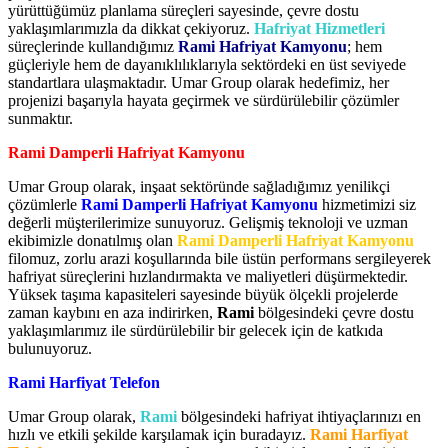
yürüttüğümüz planlama süreçleri sayesinde, çevre dostu
yaklaşımlarımızla da dikkat çekiyoruz.
Hafriyat Hizmetleri
süreçlerinde kullandığımız
Rami Hafriyat Kamyonu
; hem
güçleriyle hem de dayanıklılıklarıyla sektördeki en üst seviyede
standartlara ulaşmaktadır. Umar Group olarak hedefimiz, her
projenizi başarıyla hayata geçirmek ve sürdürülebilir çözümler
sunmaktır.
Rami Damperli Hafriyat Kamyonu
Umar Group olarak, inşaat sektöründe sağladığımız yenilikçi
çözümlerle
Rami Damperli Hafriyat Kamyonu
hizmetimizi siz
değerli müşterilerimize sunuyoruz. Gelişmiş teknoloji ve uzman
ekibimizle donatılmış olan
Rami Damperli Hafriyat Kamyonu
filomuz, zorlu arazi koşullarında bile üstün performans sergileyerek
hafriyat süreçlerini hızlandırmakta ve maliyetleri düşürmektedir.
Yüksek taşıma kapasiteleri sayesinde büyük ölçekli projelerde
zaman kaybını en aza indirirken,
Rami
bölgesindeki çevre dostu
yaklaşımlarımız ile sürdürülebilir bir gelecek için de katkıda
bulunuyoruz.
Rami Harfiyat Telefon
Umar Group olarak,
Rami
bölgesindeki hafriyat ihtiyaçlarınızı en
hızlı ve etkili şekilde karşılamak için buradayız.
Rami Harfiyat