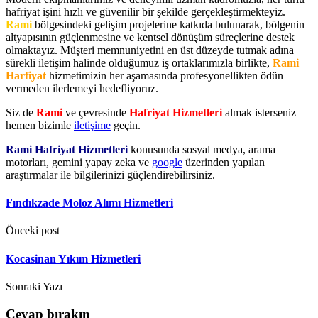
hafriyat işini hızlı ve güvenilir bir şekilde gerçekleştirmekteyiz.
Rami
bölgesindeki gelişim projelerine katkıda bulunarak, bölgenin
altyapısının güçlenmesine ve kentsel dönüşüm süreçlerine destek
olmaktayız. Müşteri memnuniyetini en üst düzeyde tutmak adına
sürekli iletişim halinde olduğumuz iş ortaklarımızla birlikte,
Rami
Harfiyat
hizmetimizin her aşamasında profesyonellikten ödün
vermeden ilerlemeyi hedefliyoruz.
Siz de
Rami
ve çevresinde
Hafriyat Hizmetleri
almak isterseniz
hemen bizimle
iletişime
geçin.
Rami Hafriyat Hizmetleri
konusunda sosyal medya, arama
motorları, gemini yapay zeka ve
google
üzerinden yapılan
araştırmalar ile bilgilerinizi güçlendirebilirsiniz.
Fındıkzade Moloz Alımı Hizmetleri
Önceki post
Kocasinan Yıkım Hizmetleri
Sonraki Yazı
Cevap bırakın