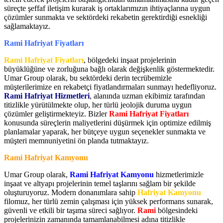
süreçte şeffaf iletişim kurarak iş ortaklarımızın ihtiyaçlarına uygun
çözümler sunmakta ve sektördeki rekabetin gerektirdiği esnekliği
sağlamaktayız.
Rami Hafriyat Fiyatları
Rami Hafriyat Fiyatları
, bölgedeki inşaat projelerinin
büyüklüğüne ve zorluğuna bağlı olarak değişkenlik göstermektedir.
Umar Group olarak, bu sektördeki derin tecrübemizle
müşterilerimize en rekabetçi fiyatlandırmaları sunmayı hedefliyoruz.
Rami Hafriyat Hizmetleri
, alanında uzman ekibimiz tarafından
titizlikle yürütülmekte olup, her türlü jeolojik duruma uygun
çözümler geliştirmekteyiz. Bizler
Rami Hafriyat Fiyatları
konusunda süreçlerin maliyetlerini düşürmek için optimize edilmiş
planlamalar yaparak, her bütçeye uygun seçenekler sunmakta ve
müşteri memnuniyetini ön planda tutmaktayız.
Rami Hafriyat Kamyonu
Umar Group olarak,
Rami Hafriyat Kamyonu
hizmetlerimizle
inşaat ve altyapı projelerinin temel taşlarını sağlam bir şekilde
oluşturuyoruz. Modern donanımlara sahip
Hafriyat Kamyonu
filomuz, her türlü zemin çalışması için yüksek performans sunarak,
güvenli ve etkili bir taşıma süreci sağlıyor.
Rami
bölgesindeki
projelerinizin zamanında tamamlanabilmesi adına titizlikle