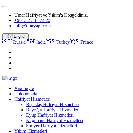
Umar Hafriyat ve Yıkım'a Hoşgeldiniz.
+90 532 331 72 20
info@umryapi.com
🇺🇸 English
🇷🇺 Russia
🇮🇳 India
🇹🇷 Turkey
🇫🇷 France
Ana Sayfa
Hakkımızda
Hafriyat Hizmetleri
Beşiktaş Hafriyat Hizmetleri
Beyoğlu Hafriyat Hizmetleri
Eyüp Hafriyat Hizmetleri
Kağıthane Hafriyat Hizmetleri
Sarıyer Hafriyat Hizmetleri
Yıkım Hizmetleri