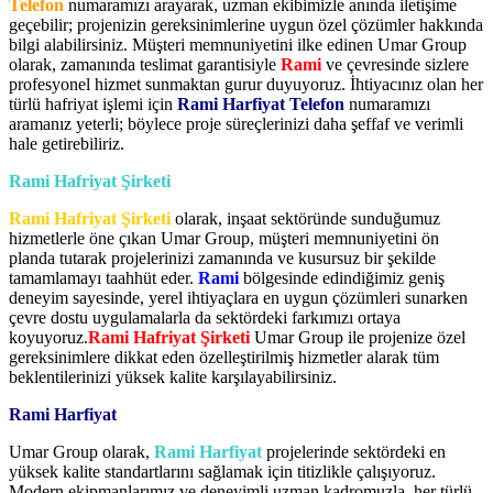
Telefon
numaramızı arayarak, uzman ekibimizle anında iletişime
geçebilir; projenizin gereksinimlerine uygun özel çözümler hakkında
bilgi alabilirsiniz. Müşteri memnuniyetini ilke edinen Umar Group
olarak, zamanında teslimat garantisiyle
Rami
ve çevresinde sizlere
profesyonel hizmet sunmaktan gurur duyuyoruz. İhtiyacınız olan her
türlü hafriyat işlemi için
Rami Harfiyat Telefon
numaramızı
aramanız yeterli; böylece proje süreçlerinizi daha şeffaf ve verimli
hale getirebiliriz.
Rami Hafriyat Şirketi
Rami Hafriyat Şirketi
olarak, inşaat sektöründe sunduğumuz
hizmetlerle öne çıkan Umar Group, müşteri memnuniyetini ön
planda tutarak projelerinizi zamanında ve kusursuz bir şekilde
tamamlamayı taahhüt eder.
Rami
bölgesinde edindiğimiz geniş
deneyim sayesinde, yerel ihtiyaçlara en uygun çözümleri sunarken
çevre dostu uygulamalarla da sektördeki farkımızı ortaya
koyuyoruz.
Rami Hafriyat Şirketi
Umar Group ile projenize özel
gereksinimlere dikkat eden özelleştirilmiş hizmetler alarak tüm
beklentilerinizi yüksek kalite karşılayabilirsiniz.
Rami Harfiyat
Umar Group olarak,
Rami Harfiyat
projelerinde sektördeki en
yüksek kalite standartlarını sağlamak için titizlikle çalışıyoruz.
Modern ekipmanlarımız ve deneyimli uzman kadromuzla, her türlü