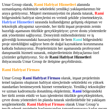
Umar Group olarak,
Rami Hafriyat Hizmetleri
alanında
uzmanlaşmış ekibimizle sektördeki yenilikçi yaklaşımlarımızı bir
araya getiriyoruz. Müşteri memnuniyetini ön planda tutarak,
Rami
bölgesindeki hafriyat süreçlerini en verimli şekilde yönetmekteyiz.
Hafriyat Hizmetleri
sırasında kullandığımız gelişmiş ekipman ve
teknolojik altyapımız sayesinde, her türlü inşaat projesinin zemin
hazırlığı aşamasını titizlikle gerçekleştiriyor; çevre dostu yöntemlerle
atık yönetimini sağlıyoruz. Deneyimli mühendislerimiz ve iş
güvenliği konusundaki hassasiyetimiz ile hem
Rami
bölgesindeki
proje sürekliliğini sağlıyor hem de doğal kaynakların korunmasına
katkıda bulunuyoruz. Projelerimizin her aşamasında profesyonel
danışmanlık hizmeti sunarak, müşterilerimizin ihtiyaçlarına özel
çözümler geliştiriyoruz. Siz de
Rami Hafriyat Hizmetleri
ihtiyacınızda Umar Group ile iletişime geçebilirsiniz.
Rami Hafriyat Firması
Umar Group
Rami Hafriyat Firması
olarak, inşaat projelerinin
temel taşlarını oluşturan hafriyat süreçlerinde sektördeki en yüksek
standartları benimseyerek hizmet vermekteyiz. Yenilikçi teknolojiler
ve uzman kadromuzla donatılmış ekiplerimiz,
Rami
bölgesindeki
her türlü zemin etüdü ve kazı işlemlerini titizlikle gerçekleştirirken,
çevre dostu yöntemleri ön planda tutarak sürdürülebilir bir yaklaşım
sergilemektedir.
Rami Hafriyat Firması
olarak Umar Group’u
tercih ederek projelerin başlangıcından tamamlanmasına kadar geçen