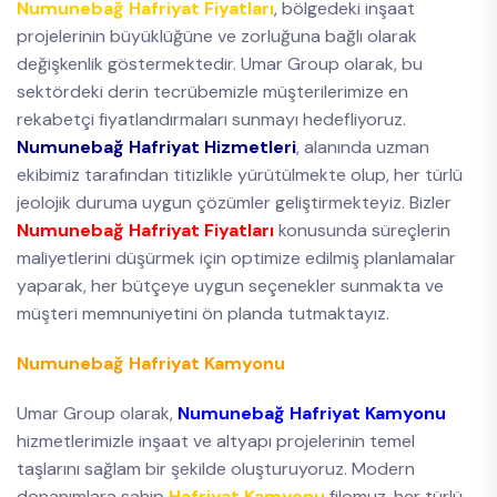
Numunebağ Hafriyat Fiyatları
, bölgedeki inşaat
projelerinin büyüklüğüne ve zorluğuna bağlı olarak
değişkenlik göstermektedir. Umar Group olarak, bu
sektördeki derin tecrübemizle müşterilerimize en
rekabetçi fiyatlandırmaları sunmayı hedefliyoruz.
Numunebağ Hafriyat Hizmetleri
, alanında uzman
ekibimiz tarafından titizlikle yürütülmekte olup, her türlü
jeolojik duruma uygun çözümler geliştirmekteyiz. Bizler
Numunebağ Hafriyat Fiyatları
konusunda süreçlerin
maliyetlerini düşürmek için optimize edilmiş planlamalar
yaparak, her bütçeye uygun seçenekler sunmakta ve
müşteri memnuniyetini ön planda tutmaktayız.
Numunebağ Hafriyat Kamyonu
Umar Group olarak,
Numunebağ Hafriyat Kamyonu
hizmetlerimizle inşaat ve altyapı projelerinin temel
taşlarını sağlam bir şekilde oluşturuyoruz. Modern
donanımlara sahip
Hafriyat Kamyonu
filomuz, her türlü