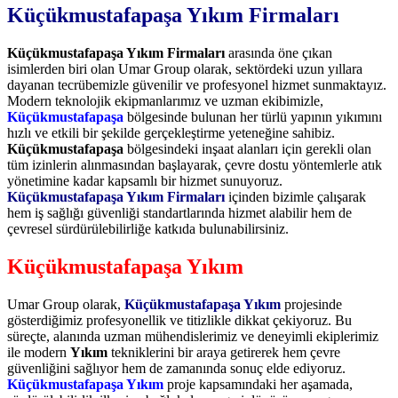
Küçükmustafapaşa Yıkım Firmaları
Küçükmustafapaşa Yıkım Firmaları
arasında öne çıkan
isimlerden biri olan Umar Group olarak, sektördeki uzun yıllara
dayanan tecrübemizle güvenilir ve profesyonel hizmet sunmaktayız.
Modern teknolojik ekipmanlarımız ve uzman ekibimizle,
Küçükmustafapaşa
bölgesinde bulunan her türlü yapının yıkımını
hızlı ve etkili bir şekilde gerçekleştirme yeteneğine sahibiz.
Küçükmustafapaşa
bölgesindeki inşaat alanları için gerekli olan
tüm izinlerin alınmasından başlayarak, çevre dostu yöntemlerle atık
yönetimine kadar kapsamlı bir hizmet sunuyoruz.
Küçükmustafapaşa Yıkım Firmaları
içinden bizimle çalışarak
hem iş sağlığı güvenliği standartlarında hizmet alabilir hem de
çevresel sürdürülebilirliğe katkıda bulunabilirsiniz.
Küçükmustafapaşa Yıkım
Umar Group olarak,
Küçükmustafapaşa Yıkım
projesinde
gösterdiğimiz profesyonellik ve titizlikle dikkat çekiyoruz. Bu
süreçte, alanında uzman mühendislerimiz ve deneyimli ekiplerimiz
ile modern
Yıkım
tekniklerini bir araya getirerek hem çevre
güvenliğini sağlıyor hem de zamanında sonuç elde ediyoruz.
Küçükmustafapaşa Yıkım
proje kapsamındaki her aşamada,