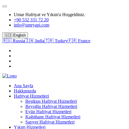
Umar Hafriyat ve Yıkım'a Hoşgeldiniz.
+90 532 331 72 20
info@umryapi.com
🇺🇸 English
🇷🇺 Russia
🇮🇳 India
🇹🇷 Turkey
🇫🇷 France
Ana Sayfa
Hakkımızda
Hafriyat Hizmetleri
Beşiktaş Hafriyat Hizmetleri
Beyoğlu Hafriyat Hizmetleri
Eyüp Hafriyat Hizmetleri
Kağıthane Hafriyat Hizmetleri
Sarıyer Hafriyat Hizmetleri
Yıkım Hizmetleri