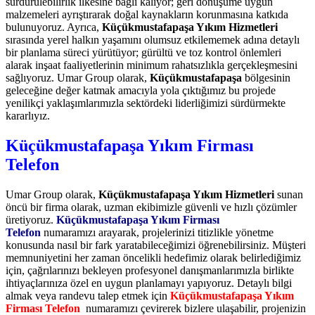
sürdürülebilirlik ilkesine bağlı kalıyor; geri dönüşüme uygun
malzemeleri ayrıştırarak doğal kaynakların korunmasına katkıda
bulunuyoruz. Ayrıca,
Küçükmustafapaşa Yıkım Hizmetleri
sırasında yerel halkın yaşamını olumsuz etkilememek adına detaylı
bir planlama süreci yürütüyor; gürültü ve toz kontrol önlemleri
alarak inşaat faaliyetlerinin minimum rahatsızlıkla gerçekleşmesini
sağlıyoruz. Umar Group olarak,
Küçükmustafapaşa
bölgesinin
geleceğine değer katmak amacıyla yola çıktığımız bu projede
yenilikçi yaklaşımlarımızla sektördeki liderliğimizi sürdürmekte
kararlıyız.
Küçükmustafapaşa Yıkım Firması
Telefon
Umar Group olarak,
Küçükmustafapaşa Yıkım Hizmetleri
sunan
öncü bir firma olarak, uzman ekibimizle güvenli ve hızlı çözümler
üretiyoruz.
Küçükmustafapaşa Yıkım Firması
Telefon
numaramızı arayarak, projelerinizi titizlikle yönetme
konusunda nasıl bir fark yaratabileceğimizi öğrenebilirsiniz. Müşteri
memnuniyetini her zaman öncelikli hedefimiz olarak belirlediğimiz
için, çağrılarınızı bekleyen profesyonel danışmanlarımızla birlikte
ihtiyaçlarınıza özel en uygun planlamayı yapıyoruz. Detaylı bilgi
almak veya randevu talep etmek için
Küçükmustafapaşa Yıkım
Firması Telefon
numaramızı çevirerek bizlere ulaşabilir, projenizin