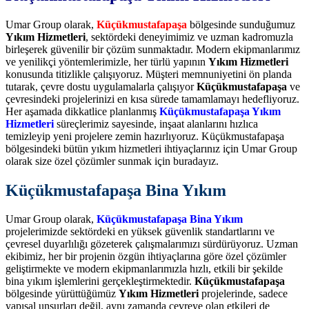
Umar Group olarak,
Küçükmustafapaşa
bölgesinde sunduğumuz
Yıkım Hizmetleri
, sektördeki deneyimimiz ve uzman kadromuzla
birleşerek güvenilir bir çözüm sunmaktadır. Modern ekipmanlarımız
ve yenilikçi yöntemlerimizle, her türlü yapının
Yıkım Hizmetleri
konusunda titizlikle çalışıyoruz. Müşteri memnuniyetini ön planda
tutarak, çevre dostu uygulamalarla çalışıyor
Küçükmustafapaşa
ve
çevresindeki projelerinizi en kısa sürede tamamlamayı hedefliyoruz.
Her aşamada dikkatlice planlanmış
Küçükmustafapaşa Yıkım
Hizmetleri
süreçlerimiz sayesinde, inşaat alanlarını hızlıca
temizleyip yeni projelere zemin hazırlıyoruz. Küçükmustafapaşa
bölgesindeki bütün yıkım hizmetleri ihtiyaçlarınız için Umar Group
olarak size özel çözümler sunmak için buradayız.
Küçükmustafapaşa Bina Yıkım
Umar Group olarak,
Küçükmustafapaşa Bina Yıkım
projelerimizde sektördeki en yüksek güvenlik standartlarını ve
çevresel duyarlılığı gözeterek çalışmalarımızı sürdürüyoruz. Uzman
ekibimiz, her bir projenin özgün ihtiyaçlarına göre özel çözümler
geliştirmekte ve modern ekipmanlarımızla hızlı, etkili bir şekilde
bina yıkım işlemlerini gerçekleştirmektedir.
Küçükmustafapaşa
bölgesinde yürüttüğümüz
Yıkım Hizmetleri
projelerinde, sadece
yapısal unsurları değil, aynı zamanda çevreye olan etkileri de