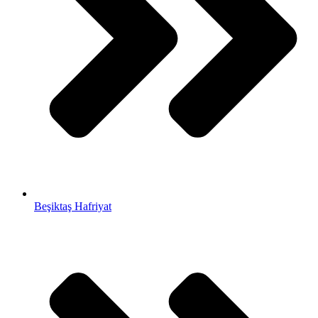
Beşiktaş Hafriyat