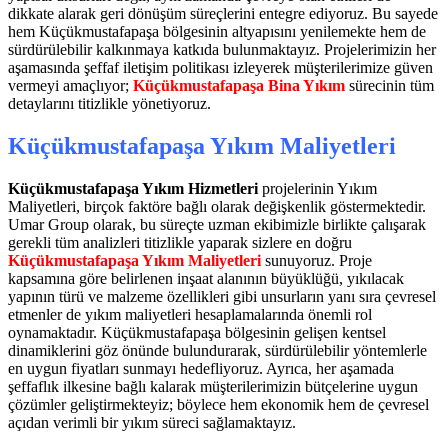
dikkate alarak geri dönüşüm süreçlerini entegre ediyoruz. Bu sayede
hem Küçükmustafapaşa bölgesinin altyapısını yenilemekte hem de
sürdürülebilir kalkınmaya katkıda bulunmaktayız. Projelerimizin her
aşamasında şeffaf iletişim politikası izleyerek müşterilerimize güven
vermeyi amaçlıyor;
Küçükmustafapaşa Bina Yıkım
sürecinin tüm
detaylarını titizlikle yönetiyoruz.
Küçükmustafapaşa Yıkım Maliyetleri
Küçükmustafapaşa Yıkım Hizmetleri
projelerinin Yıkım
Maliyetleri, birçok faktöre bağlı olarak değişkenlik göstermektedir.
Umar Group olarak, bu süreçte uzman ekibimizle birlikte çalışarak
gerekli tüm analizleri titizlikle yaparak sizlere en doğru
Küçükmustafapaşa Yıkım Maliyetleri
sunuyoruz. Proje
kapsamına göre belirlenen inşaat alanının büyüklüğü, yıkılacak
yapının türü ve malzeme özellikleri gibi unsurların yanı sıra çevresel
etmenler de yıkım maliyetleri hesaplamalarında önemli rol
oynamaktadır. Küçükmustafapaşa bölgesinin gelişen kentsel
dinamiklerini göz önünde bulundurarak, sürdürülebilir yöntemlerle
en uygun fiyatları sunmayı hedefliyoruz. Ayrıca, her aşamada
şeffaflık ilkesine bağlı kalarak müşterilerimizin bütçelerine uygun
çözümler geliştirmekteyiz; böylece hem ekonomik hem de çevresel
açıdan verimli bir yıkım süreci sağlamaktayız.