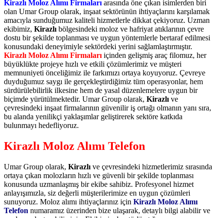
Kirazlı Moloz Alımı Firmaları
arasında öne çıkan isimlerden biri
olan Umar Group olarak, inşaat sektörünün ihtiyaçlarını karşılamak
amacıyla sunduğumuz kaliteli hizmetlerle dikkat çekiyoruz. Uzman
ekibimiz,
Kirazlı
bölgesindeki moloz ve hafriyat atıklarının çevre
dostu bir şekilde toplanması ve uygun yöntemlerle bertaraf edilmesi
konusundaki deneyimiyle sektördeki yerini sağlamlaştırmıştır.
Kirazlı Moloz Alımı Firmaları
içinden gelişmiş araç filomuz, her
büyüklükte projeye hızlı ve etkili çözümlerimiz ve müşteri
memnuniyeti önceliğimiz ile farkımızı ortaya koyuyoruz. Çevreye
duyduğumuz saygı ile gerçekleştirdiğimiz tüm operasyonlar, hem
sürdürülebilirlik ilkesine hem de yasal düzenlemelere uygun bir
biçimde yürütülmektedir. Umar Group olarak,
Kirazlı
ve
çevresindeki inşaat firmalarının güvenilir iş ortağı olmanın yanı sıra,
bu alanda yenilikçi yaklaşımlar geliştirerek sektöre katkıda
bulunmayı hedefliyoruz.
Kirazlı Moloz Alımı Telefon
Umar Group olarak,
Kirazlı
ve çevresindeki hizmetlerimiz sırasında
ortaya çıkan molozların hızlı ve güvenli bir şekilde toplanması
konusunda uzmanlaşmış bir ekibe sahibiz. Profesyonel hizmet
anlayışımızla, siz değerli müşterilerimize en uygun çözümleri
sunuyoruz. Moloz alımı ihtiyaçlarınız için
Kirazlı Moloz Alımı
Telefon
numaramız üzerinden bize ulaşarak, detaylı bilgi alabilir ve