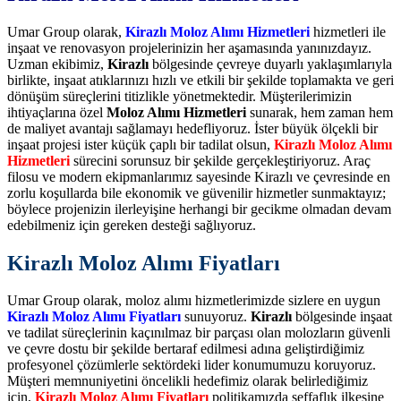
Umar Group olarak,
Kirazlı Moloz Alımı Hizmetleri
hizmetleri ile
inşaat ve renovasyon projelerinizin her aşamasında yanınızdayız.
Uzman ekibimiz,
Kirazlı
bölgesinde çevreye duyarlı yaklaşımlarıyla
birlikte, inşaat atıklarınızı hızlı ve etkili bir şekilde toplamakta ve geri
dönüşüm süreçlerini titizlikle yönetmektedir. Müşterilerimizin
ihtiyaçlarına özel
Moloz Alımı Hizmetleri
sunarak, hem zaman hem
de maliyet avantajı sağlamayı hedefliyoruz. İster büyük ölçekli bir
inşaat projesi ister küçük çaplı bir tadilat olsun,
Kirazlı Moloz Alımı
Hizmetleri
sürecini sorunsuz bir şekilde gerçekleştiriyoruz. Araç
filosu ve modern ekipmanlarımız sayesinde Kirazlı ve çevresinde en
zorlu koşullarda bile ekonomik ve güvenilir hizmetler sunmaktayız;
böylece projenizin ilerleyişine herhangi bir gecikme olmadan devam
edebilmeniz için gereken desteği sağlıyoruz.
Kirazlı Moloz Alımı Fiyatları
Umar Group olarak, moloz alımı hizmetlerimizde sizlere en uygun
Kirazlı Moloz Alımı Fiyatları
sunuyoruz.
Kirazlı
bölgesinde inşaat
ve tadilat süreçlerinin kaçınılmaz bir parçası olan molozların güvenli
ve çevre dostu bir şekilde bertaraf edilmesi adına geliştirdiğimiz
profesyonel çözümlerle sektördeki lider konumumuzu koruyoruz.
Müşteri memnuniyetini öncelikli hedefimiz olarak belirlediğimiz
için,
Kirazlı Moloz Alımı Fiyatları
politikamızda şeffaflık ilkesine