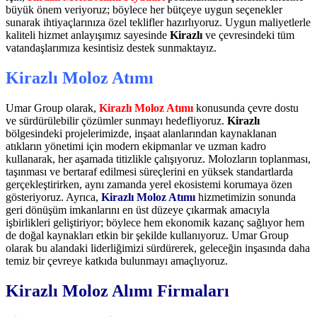
büyük önem veriyoruz; böylece her bütçeye uygun seçenekler
sunarak ihtiyaçlarınıza özel teklifler hazırlıyoruz. Uygun maliyetlerle
kaliteli hizmet anlayışımız sayesinde
Kirazlı
ve çevresindeki tüm
vatandaşlarımıza kesintisiz destek sunmaktayız.
Kirazlı Moloz Atımı
Umar Group olarak,
Kirazlı Moloz Atımı
konusunda çevre dostu
ve sürdürülebilir çözümler sunmayı hedefliyoruz.
Kirazlı
bölgesindeki projelerimizde, inşaat alanlarından kaynaklanan
atıkların yönetimi için modern ekipmanlar ve uzman kadro
kullanarak, her aşamada titizlikle çalışıyoruz. Molozların toplanması,
taşınması ve bertaraf edilmesi süreçlerini en yüksek standartlarda
gerçekleştirirken, aynı zamanda yerel ekosistemi korumaya özen
gösteriyoruz. Ayrıca,
Kirazlı Moloz Atımı
hizmetimizin sonunda
geri dönüşüm imkanlarını en üst düzeye çıkarmak amacıyla
işbirlikleri geliştiriyor; böylece hem ekonomik kazanç sağlıyor hem
de doğal kaynakları etkin bir şekilde kullanıyoruz. Umar Group
olarak bu alandaki liderliğimizi sürdürerek, geleceğin inşasında daha
temiz bir çevreye katkıda bulunmayı amaçlıyoruz.
Kirazlı Moloz Alımı Firmaları