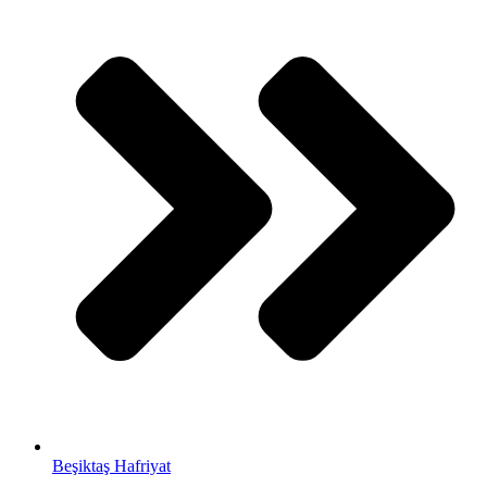
Beşiktaş Hafriyat