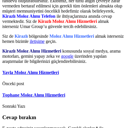
randevu oluşturabilirsiniz. Ekibimiz, her türlü atığın çevreye zarar
vermeden bertaraf edilmesi için gerekli tüm önlemleri almakta olup
müşteri memnuniyetini öncelikli hedefimiz olarak belirleyerek,
Kirazlı Moloz Alımı Telefon
ile ihtiyaçlarınıza anında cevap
vermektedir. Siz de
Kirazlı Moloz Alımı Hizmetleri
almak
isterseniz Umar Group’u güvenle tercih edebilirsiniz.
Siz de
Kirazlı
bölgesinde
Moloz Alımı Hizmetleri
almak isterseniz
hemen bizimle
iletişime
geçin.
Kirazlı Moloz Alımı Hizmetleri
konusunda sosyal medya, arama
motorları, gemini yapay zeka ve
google
üzerinden yapılan
araştırmalar ile bilgilerinizi güçlendirebilirsiniz.
Yayla Moloz Alımı Hizmetleri
Önceki post
Tophane Moloz Alımı Hizmetleri
Sonraki Yazı
Cevap bırakın