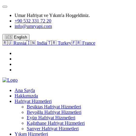
Umar Hafriyat ve Yıkım'a Hoşgeldiniz.
+90 532 331 72 20
info@umryapi.com
🇺🇸 English
🇷🇺 Russia
🇮🇳 India
🇹🇷 Turkey
🇫🇷 France
Ana Sayfa
Hakkımızda
Hafriyat Hizmetleri
Beşiktaş Hafriyat Hizmetleri
Beyoğlu Hafriyat Hizmetleri
Eyüp Hafriyat Hizmetleri
Kağıthane Hafriyat Hizmetleri
Sarıyer Hafriyat Hizmetleri
Yıkım Hizmetleri