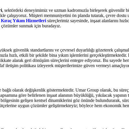
i
, sektördeki deneyimimiz ve uzman kadromuzla birleşerek güvenilir b
ikle çalışıyoruz. Müşteri memnuniyetini ön planda tutarak, çevre dostu 
ş
Kıraç Yıkım Hizmetleri
süreçlerimiz sayesinde, inşaat alanlarını hızl
el çözümler sunmak için buradayız.
yüksek güvenlik standartlarını ve çevresel duyarlılığı gözeterek çalışm
la hızlı, etkili bir şekilde bina yıkım işlemlerini gerçekleştirmektedir.
 dikkate alarak geri dönüşüm süreçlerini entegre ediyoruz. Bu sayede he
f iletişim politikası izleyerek müşterilerimize güven vermeyi amaçlıyo
e bağlı olarak değişkenlik göstermektedir. Umar Group olarak, bu süreçte 
psamına göre belirlenen inşaat alanının büyüklüğü, yıkılacak yapının tü
bölgesinin gelişen kentsel dinamiklerini göz önünde bulundurarak, sürd
 bütçelerine uygun çözümler geliştirmekteyiz; böylece hem ekonomik hem