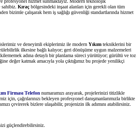
 ve profesyonel hizmet sunmaktayız. Modern teknolojik
e sahibiz.
Kıraç
bölgesindeki inşaat alanları için gerekli olan tüm
nden bizimle çalışarak hem iş sağlığı güvenliği standartlarında hizmet
islerimiz ve deneyimli ekiplerimiz ile modern
Yıkım
tekniklerini bir
lebilirlik ilkesine bağlı kalıyor; geri dönüşüme uygun malzemeleri
kilememek adına detaylı bir planlama süreci yürütüyor; gürültü ve toz
ğine değer katmak amacıyla yola çıktığımız bu projede yenilikçi
kım Firması Telefon
numaramızı arayarak, projelerinizi titizlikle
iz için, çağrılarınızı bekleyen profesyonel danışmanlarımızla birlikte
ızı çevirerek bizlere ulaşabilir, projenizin ilk adımını atabilirsiniz.
izi güçlendirebilirsiniz.