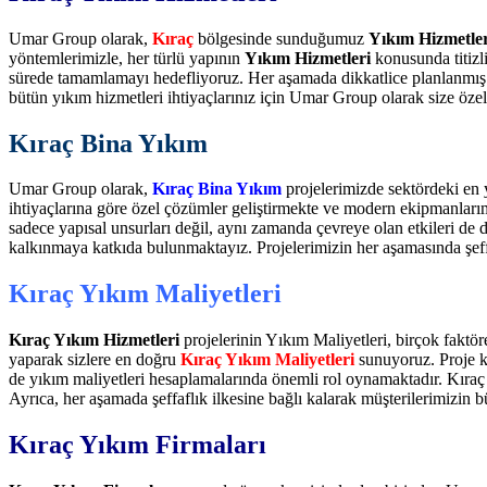
Umar Group olarak,
Kıraç
bölgesinde sunduğumuz
Yıkım Hizmetler
yöntemlerimizle, her türlü yapının
Yıkım Hizmetleri
konusunda titizl
sürede tamamlamayı hedefliyoruz. Her aşamada dikkatlice planlanmı
bütün yıkım hizmetleri ihtiyaçlarınız için Umar Group olarak size öz
Kıraç Bina Yıkım
Umar Group olarak,
Kıraç Bina Yıkım
projelerimizde sektördeki en 
ihtiyaçlarına göre özel çözümler geliştirmekte ve modern ekipmanlarımız
sadece yapısal unsurları değil, aynı zamanda çevreye olan etkileri de
kalkınmaya katkıda bulunmaktayız. Projelerimizin her aşamasında şeffa
Kıraç Yıkım Maliyetleri
Kıraç Yıkım Hizmetleri
projelerinin Yıkım Maliyetleri, birçok faktör
yaparak sizlere en doğru
Kıraç Yıkım Maliyetleri
sunuyoruz. Proje ka
de yıkım maliyetleri hesaplamalarında önemli rol oynamaktadır. Kıraç 
Ayrıca, her aşamada şeffaflık ilkesine bağlı kalarak müşterilerimizin
Kıraç Yıkım Firmaları