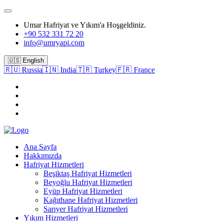
Umar Hafriyat ve Yıkım'a Hoşgeldiniz.
+90 532 331 72 20
info@umryapi.com
🇺🇸 English
🇷🇺 Russia
🇮🇳 India
🇹🇷 Turkey
🇫🇷 France
Ana Sayfa
Hakkımızda
Hafriyat Hizmetleri
Beşiktaş Hafriyat Hizmetleri
Beyoğlu Hafriyat Hizmetleri
Eyüp Hafriyat Hizmetleri
Kağıthane Hafriyat Hizmetleri
Sarıyer Hafriyat Hizmetleri
Yıkım Hizmetleri