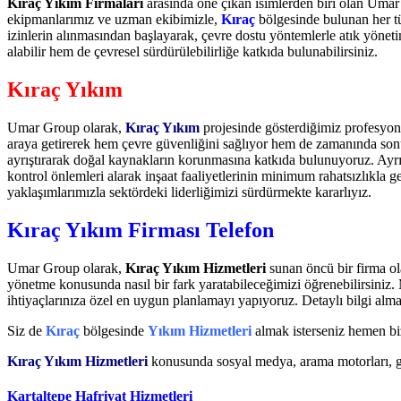
Kıraç Yıkım Firmaları
arasında öne çıkan isimlerden biri olan Umar
ekipmanlarımız ve uzman ekibimizle,
Kıraç
bölgesinde bulunan her tü
izinlerin alınmasından başlayarak, çevre dostu yöntemlerle atık yöne
alabilir hem de çevresel sürdürülebilirliğe katkıda bulunabilirsiniz.
Kıraç Yıkım
Umar Group olarak,
Kıraç Yıkım
projesinde gösterdiğimiz profesyon
araya getirerek hem çevre güvenliğini sağlıyor hem de zamanında son
ayrıştırarak doğal kaynakların korunmasına katkıda bulunuyoruz. Ayr
kontrol önlemleri alarak inşaat faaliyetlerinin minimum rahatsızlıkla
yaklaşımlarımızla sektördeki liderliğimizi sürdürmekte kararlıyız.
Kıraç Yıkım Firması Telefon
Umar Group olarak,
Kıraç Yıkım Hizmetleri
sunan öncü bir firma ol
yönetme konusunda nasıl bir fark yaratabileceğimizi öğrenebilirsiniz. 
ihtiyaçlarınıza özel en uygun planlamayı yapıyoruz. Detaylı bilgi al
Siz de
Kıraç
bölgesinde
Yıkım Hizmetleri
almak isterseniz hemen b
Kıraç Yıkım Hizmetleri
konusunda sosyal medya, arama motorları, 
Kartaltepe Hafriyat Hizmetleri