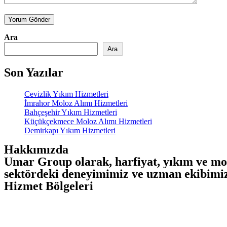
Yorum Gönder
Ara
Ara
Son Yazılar
Cevizlik Yıkım Hizmetleri
İmrahor Moloz Alımı Hizmetleri
Bahçeşehir Yıkım Hizmetleri
Küçükçekmece Moloz Alımı Hizmetleri
Demirkapı Yıkım Hizmetleri
Hakkımızda
Umar Group olarak, harfiyat, yıkım ve mol
sektördeki deneyimimiz ve uzman ekibimizl
Hizmet Bölgeleri