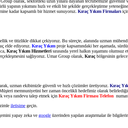
 Group olarak, sektördeki uzun yıllara dayanan tecrübemizle güvenilir
rlü yapının yıkımını hızlı ve etkili bir şekilde gerçekleştirme yeteneğin
timine kadar kapsamlı bir hizmet sunuyoruz.
Kıraç Yıkım Firmaları
içi
ellik ve titizlikle dikkat çekiyoruz. Bu süreçte, alanında uzman mühend
uç elde ediyoruz.
Kıraç Yıkım
proje kapsamındaki her aşamada, sürdürü
ıca,
Kıraç Yıkım Hizmetleri
sırasında yerel halkın yaşamını olumsuz et
 gerçekleşmesini sağlıyoruz. Umar Group olarak,
Kıraç
bölgesinin gelece
arak, uzman ekibimizle güvenli ve hızlı çözümler üretiyoruz.
Kıraç Yı
Müşteri memnuniyetini her zaman öncelikli hedefimiz olarak belirlediğim
mak veya randevu talep etmek için
Kıraç Yıkım Firması Telefon
numaram
izimle
iletişime
geçin.
gemini yapay zeka ve
google
üzerinden yapılan araştırmalar ile bilgilerin