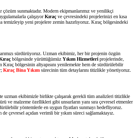
ir çözüm sunmaktadır. Modern ekipmanlarımız ve yenilikçi
uygulamalarla çalışıyor
Kıraç
ve çevresindeki projelerinizi en kısa
ıca temizleyip yeni projelere zemin hazırlıyoruz. Kıraç bölgesindeki
alarımızı sürdürüyoruz. Uzman ekibimiz, her bir projenin özgün
Kıraç
bölgesinde yürüttüğümüz
Yıkım Hizmetleri
projelerinde,
m Kıraç bölgesinin altyapısını yenilemekte hem de sürdürülebilir
r;
Kıraç Bina Yıkım
sürecinin tüm detaylarını titizlikle yönetiyoruz.
uzman ekibimizle birlikte çalışarak gerekli tüm analizleri titizlikle
rü ve malzeme özellikleri gibi unsurların yanı sıra çevresel etmenler
ürülebilir yöntemlerle en uygun fiyatları sunmayı hedefliyoruz.
 de çevresel açıdan verimli bir yıkım süreci sağlamaktayız.