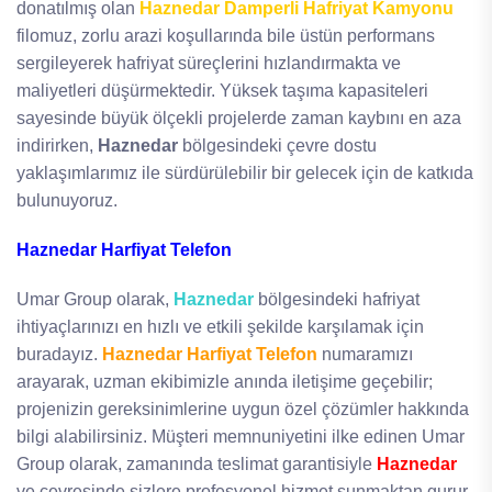
donatılmış olan
Haznedar Damperli Hafriyat Kamyonu
filomuz, zorlu arazi koşullarında bile üstün performans
sergileyerek hafriyat süreçlerini hızlandırmakta ve
maliyetleri düşürmektedir. Yüksek taşıma kapasiteleri
sayesinde büyük ölçekli projelerde zaman kaybını en aza
indirirken,
Haznedar
bölgesindeki çevre dostu
yaklaşımlarımız ile sürdürülebilir bir gelecek için de katkıda
bulunuyoruz.
Haznedar Harfiyat Telefon
Umar Group olarak,
Haznedar
bölgesindeki hafriyat
ihtiyaçlarınızı en hızlı ve etkili şekilde karşılamak için
buradayız.
Haznedar Harfiyat Telefon
numaramızı
arayarak, uzman ekibimizle anında iletişime geçebilir;
projenizin gereksinimlerine uygun özel çözümler hakkında
bilgi alabilirsiniz. Müşteri memnuniyetini ilke edinen Umar
Group olarak, zamanında teslimat garantisiyle
Haznedar
ve çevresinde sizlere profesyonel hizmet sunmaktan gurur