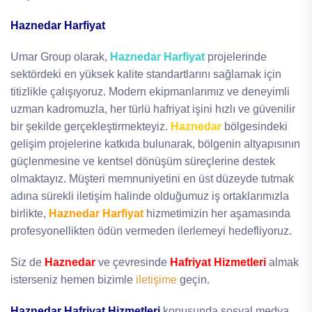
Haznedar Harfiyat
Umar Group olarak,
Haznedar Harfiyat
projelerinde
sektördeki en yüksek kalite standartlarını sağlamak için
titizlikle çalışıyoruz. Modern ekipmanlarımız ve deneyimli
uzman kadromuzla, her türlü hafriyat işini hızlı ve güvenilir
bir şekilde gerçekleştirmekteyiz.
Haznedar
bölgesindeki
gelişim projelerine katkıda bulunarak, bölgenin altyapısının
güçlenmesine ve kentsel dönüşüm süreçlerine destek
olmaktayız. Müşteri memnuniyetini en üst düzeyde tutmak
adına sürekli iletişim halinde olduğumuz iş ortaklarımızla
birlikte,
Haznedar Harfiyat
hizmetimizin her aşamasında
profesyonellikten ödün vermeden ilerlemeyi hedefliyoruz.
Siz de
Haznedar
ve çevresinde
Hafriyat Hizmetleri
almak
isterseniz hemen bizimle
iletişime
geçin.
Haznedar Hafriyat Hizmetleri
konusunda sosyal medya,