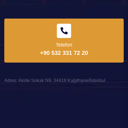
Telefon
+90 532 331 72 20
Adres: Akide Sokak N9, 34418 Kağıthane/İstanbul