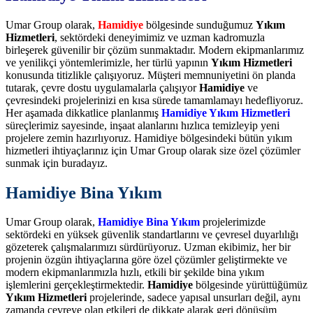
Umar Group olarak,
Hamidiye
bölgesinde sunduğumuz
Yıkım
Hizmetleri
, sektördeki deneyimimiz ve uzman kadromuzla
birleşerek güvenilir bir çözüm sunmaktadır. Modern ekipmanlarımız
ve yenilikçi yöntemlerimizle, her türlü yapının
Yıkım Hizmetleri
konusunda titizlikle çalışıyoruz. Müşteri memnuniyetini ön planda
tutarak, çevre dostu uygulamalarla çalışıyor
Hamidiye
ve
çevresindeki projelerinizi en kısa sürede tamamlamayı hedefliyoruz.
Her aşamada dikkatlice planlanmış
Hamidiye Yıkım Hizmetleri
süreçlerimiz sayesinde, inşaat alanlarını hızlıca temizleyip yeni
projelere zemin hazırlıyoruz. Hamidiye bölgesindeki bütün yıkım
hizmetleri ihtiyaçlarınız için Umar Group olarak size özel çözümler
sunmak için buradayız.
Hamidiye Bina Yıkım
Umar Group olarak,
Hamidiye Bina Yıkım
projelerimizde
sektördeki en yüksek güvenlik standartlarını ve çevresel duyarlılığı
gözeterek çalışmalarımızı sürdürüyoruz. Uzman ekibimiz, her bir
projenin özgün ihtiyaçlarına göre özel çözümler geliştirmekte ve
modern ekipmanlarımızla hızlı, etkili bir şekilde bina yıkım
işlemlerini gerçekleştirmektedir.
Hamidiye
bölgesinde yürüttüğümüz
Yıkım Hizmetleri
projelerinde, sadece yapısal unsurları değil, aynı
zamanda çevreye olan etkileri de dikkate alarak geri dönüşüm