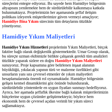
süreçlerini entegre ediyoruz. Bu sayede hem Hamidiye bölgesinin
altyapısını yenilemekte hem de sürdürülebilir kalkınmaya katkıda
bulunmaktayız. Projelerimizin her aşamasında şeffaf iletişim
politikası izleyerek müşterilerimize güven vermeyi amaçlıyor;
Hamidiye Bina Yıkım
sürecinin tüm detaylarını titizlikle
yönetiyoruz.
Hamidiye Yıkım Maliyetleri
Hamidiye Yıkım Hizmetleri
projelerinin Yıkım Maliyetleri, birçok
faktöre bağlı olarak değişkenlik göstermektedir. Umar Group olarak,
bu süreçte uzman ekibimizle birlikte çalışarak gerekli tüm analizleri
titizlikle yaparak sizlere en doğru
Hamidiye Yıkım Maliyetleri
sunuyoruz. Proje kapsamına göre belirlenen inşaat alanının
büyüklüğü, yıkılacak yapının türü ve malzeme özellikleri gibi
unsurların yanı sıra çevresel etmenler de yıkım maliyetleri
hesaplamalarında önemli rol oynamaktadır. Hamidiye bölgesinin
gelişen kentsel dinamiklerini göz önünde bulundurarak,
sürdürülebilir yöntemlerle en uygun fiyatları sunmayı hedefliyoruz.
Ayrıca, her aşamada şeffaflık ilkesine bağlı kalarak müşterilerimizin
bütçelerine uygun çözümler geliştirmekteyiz; böylece hem
ekonomik hem de çevresel açıdan verimli bir yıkım süreci
sağlamaktayız.