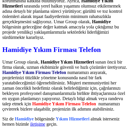
korunmasına katkıda bulunuyoruz. Ayrıca,
Hamidiye Yıkım
Hizmetleri
sırasında yerel halkın yaşamını olumsuz etkilememek
adına detaylı bir planlama süreci yürütüyor; gürültü ve toz kontrol
önlemleri alarak inşaat faaliyetlerinin minimum rahatsızlıkla
gerçekleşmesini sağlıyoruz. Umar Group olarak,
Hamidiye
bölgesinin geleceğine değer katmak amacıyla yola çıktığımız bu
projede yenilikçi yaklaşımlarımızla sektördeki liderliğimizi
sürdürmekte kararlıyız.
Hamidiye Yıkım Firması Telefon
Umar Group olarak,
Hamidiye Yıkım Hizmetleri
sunan öncü bir
firma olarak, uzman ekibimizle güvenli ve hızlı çözümler üretiyoruz.
Hamidiye Yıkım Firması Telefon
numaramızı arayarak,
projelerinizi titizlikle yönetme konusunda nasıl bir fark
yaratabileceğimizi öğrenebilirsiniz. Müşteri memnuniyetini her
zaman öncelikli hedefimiz olarak belirlediğimiz için, çağrılarınızı
bekleyen profesyonel danışmanlarımızla birlikte ihtiyaçlarınıza özel
en uygun planlamayı yapıyoruz. Detaylı bilgi almak veya randevu
talep etmek için
Hamidiye Yıkım Firması Telefon
numaramızı
çevirerek bizlere ulaşabilir, projenizin ilk adımını atabilirsiniz.
Siz de
Hamidiye
bölgesinde
Yıkım Hizmetleri
almak isterseniz
hemen bizimle
iletişime
geçin.