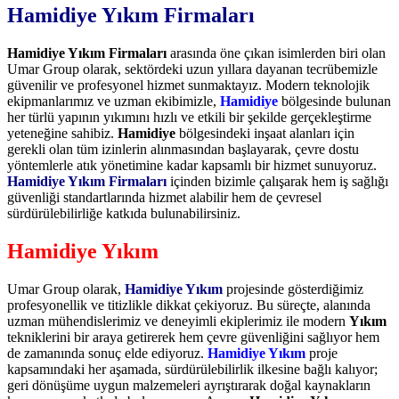
Hamidiye Yıkım Firmaları
Hamidiye Yıkım Firmaları
arasında öne çıkan isimlerden biri olan
Umar Group olarak, sektördeki uzun yıllara dayanan tecrübemizle
güvenilir ve profesyonel hizmet sunmaktayız. Modern teknolojik
ekipmanlarımız ve uzman ekibimizle,
Hamidiye
bölgesinde bulunan
her türlü yapının yıkımını hızlı ve etkili bir şekilde gerçekleştirme
yeteneğine sahibiz.
Hamidiye
bölgesindeki inşaat alanları için
gerekli olan tüm izinlerin alınmasından başlayarak, çevre dostu
yöntemlerle atık yönetimine kadar kapsamlı bir hizmet sunuyoruz.
Hamidiye Yıkım Firmaları
içinden bizimle çalışarak hem iş sağlığı
güvenliği standartlarında hizmet alabilir hem de çevresel
sürdürülebilirliğe katkıda bulunabilirsiniz.
Hamidiye Yıkım
Umar Group olarak,
Hamidiye Yıkım
projesinde gösterdiğimiz
profesyonellik ve titizlikle dikkat çekiyoruz. Bu süreçte, alanında
uzman mühendislerimiz ve deneyimli ekiplerimiz ile modern
Yıkım
tekniklerini bir araya getirerek hem çevre güvenliğini sağlıyor hem
de zamanında sonuç elde ediyoruz.
Hamidiye Yıkım
proje
kapsamındaki her aşamada, sürdürülebilirlik ilkesine bağlı kalıyor;
geri dönüşüme uygun malzemeleri ayrıştırarak doğal kaynakların