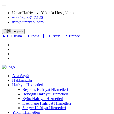
Umar Hafriyat ve Yıkım'a Hoşgeldiniz.
+90 532 331 72 20
info@umryapi.com
🇺🇸 English
🇷🇺 Russia
🇮🇳 India
🇹🇷 Turkey
🇫🇷 France
Ana Sayfa
Hakkımızda
Hafriyat Hizmetleri
Beşiktaş Hafriyat Hizmetleri
Beyoğlu Hafriyat Hizmetleri
Eyüp Hafriyat Hizmetleri
Kağıthane Hafriyat Hizmetleri
Sarıyer Hafriyat Hizmetleri
Yıkım Hizmetleri