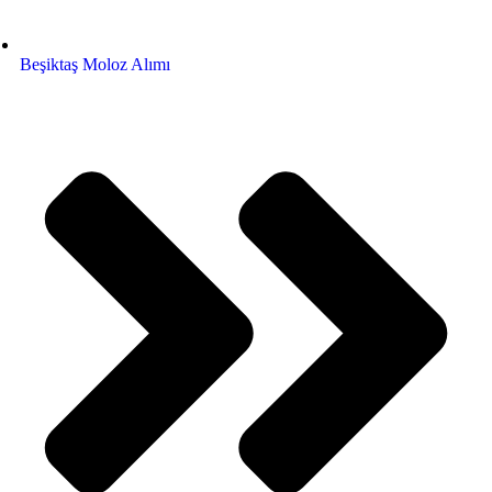
Beşiktaş Moloz Alımı