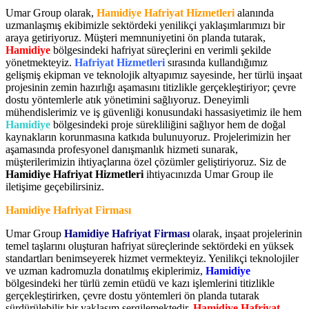
Umar Group olarak,
Hamidiye Hafriyat Hizmetleri
alanında
uzmanlaşmış ekibimizle sektördeki yenilikçi yaklaşımlarımızı bir
araya getiriyoruz. Müşteri memnuniyetini ön planda tutarak,
Hamidiye
bölgesindeki hafriyat süreçlerini en verimli şekilde
yönetmekteyiz.
Hafriyat Hizmetleri
sırasında kullandığımız
gelişmiş ekipman ve teknolojik altyapımız sayesinde, her türlü inşaat
projesinin zemin hazırlığı aşamasını titizlikle gerçekleştiriyor; çevre
dostu yöntemlerle atık yönetimini sağlıyoruz. Deneyimli
mühendislerimiz ve iş güvenliği konusundaki hassasiyetimiz ile hem
Hamidiye
bölgesindeki proje sürekliliğini sağlıyor hem de doğal
kaynakların korunmasına katkıda bulunuyoruz. Projelerimizin her
aşamasında profesyonel danışmanlık hizmeti sunarak,
müşterilerimizin ihtiyaçlarına özel çözümler geliştiriyoruz. Siz de
Hamidiye Hafriyat Hizmetleri
ihtiyacınızda Umar Group ile
iletişime geçebilirsiniz.
Hamidiye Hafriyat Firması
Umar Group
Hamidiye Hafriyat Firması
olarak, inşaat projelerinin
temel taşlarını oluşturan hafriyat süreçlerinde sektördeki en yüksek
standartları benimseyerek hizmet vermekteyiz. Yenilikçi teknolojiler
ve uzman kadromuzla donatılmış ekiplerimiz,
Hamidiye
bölgesindeki her türlü zemin etüdü ve kazı işlemlerini titizlikle
gerçekleştirirken, çevre dostu yöntemleri ön planda tutarak
sürdürülebilir bir yaklaşım sergilemektedir.
Hamidiye Hafriyat