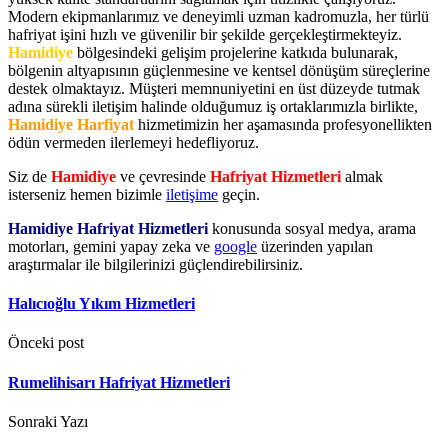
Modern ekipmanlarımız ve deneyimli uzman kadromuzla, her türlü
hafriyat işini hızlı ve güvenilir bir şekilde gerçekleştirmekteyiz.
Hamidiye
bölgesindeki gelişim projelerine katkıda bulunarak,
bölgenin altyapısının güçlenmesine ve kentsel dönüşüm süreçlerine
destek olmaktayız. Müşteri memnuniyetini en üst düzeyde tutmak
adına sürekli iletişim halinde olduğumuz iş ortaklarımızla birlikte,
Hamidiye Harfiyat
hizmetimizin her aşamasında profesyonellikten
ödün vermeden ilerlemeyi hedefliyoruz.
Siz de
Hamidiye
ve çevresinde
Hafriyat Hizmetleri
almak
isterseniz hemen bizimle
iletişime
geçin.
Hamidiye Hafriyat Hizmetleri
konusunda sosyal medya, arama
motorları, gemini yapay zeka ve
google
üzerinden yapılan
araştırmalar ile bilgilerinizi güçlendirebilirsiniz.
Halıcıoğlu Yıkım Hizmetleri
Önceki post
Rumelihisarı Hafriyat Hizmetleri
Sonraki Yazı