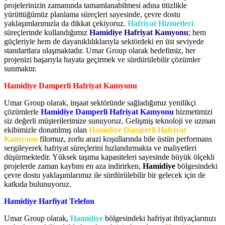
projelerinizin zamanında tamamlanabilmesi adına titizlikle
yürüttüğümüz planlama süreçleri sayesinde, çevre dostu
yaklaşımlarımızla da dikkat çekiyoruz.
Hafriyat Hizmetleri
süreçlerinde kullandığımız
Hamidiye Hafriyat Kamyonu
; hem
güçleriyle hem de dayanıklılıklarıyla sektördeki en üst seviyede
standartlara ulaşmaktadır. Umar Group olarak hedefimiz, her
projenizi başarıyla hayata geçirmek ve sürdürülebilir çözümler
sunmaktır.
Hamidiye Damperli Hafriyat Kamyonu
Umar Group olarak, inşaat sektöründe sağladığımız yenilikçi
çözümlerle
Hamidiye Damperli Hafriyat Kamyonu
hizmetimizi
siz değerli müşterilerimize sunuyoruz. Gelişmiş teknoloji ve uzman
ekibimizle donatılmış olan
Hamidiye Damperli Hafriyat
Kamyonu
filomuz, zorlu arazi koşullarında bile üstün performans
sergileyerek hafriyat süreçlerini hızlandırmakta ve maliyetleri
düşürmektedir. Yüksek taşıma kapasiteleri sayesinde büyük ölçekli
projelerde zaman kaybını en aza indirirken,
Hamidiye
bölgesindeki
çevre dostu yaklaşımlarımız ile sürdürülebilir bir gelecek için de
katkıda bulunuyoruz.
Hamidiye Harfiyat Telefon
Umar Group olarak,
Hamidiye
bölgesindeki hafriyat ihtiyaçlarınızı