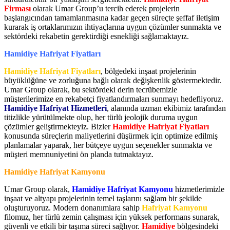
Firması
olarak Umar Group’u tercih ederek projelerin
başlangıcından tamamlanmasına kadar geçen süreçte şeffaf iletişim
kurarak iş ortaklarımızın ihtiyaçlarına uygun çözümler sunmakta ve
sektördeki rekabetin gerektirdiği esnekliği sağlamaktayız.
Hamidiye Hafriyat Fiyatları
Hamidiye Hafriyat Fiyatları
, bölgedeki inşaat projelerinin
büyüklüğüne ve zorluğuna bağlı olarak değişkenlik göstermektedir.
Umar Group olarak, bu sektördeki derin tecrübemizle
müşterilerimize en rekabetçi fiyatlandırmaları sunmayı hedefliyoruz.
Hamidiye Hafriyat Hizmetleri
, alanında uzman ekibimiz tarafından
titizlikle yürütülmekte olup, her türlü jeolojik duruma uygun
çözümler geliştirmekteyiz. Bizler
Hamidiye Hafriyat Fiyatları
konusunda süreçlerin maliyetlerini düşürmek için optimize edilmiş
planlamalar yaparak, her bütçeye uygun seçenekler sunmakta ve
müşteri memnuniyetini ön planda tutmaktayız.
Hamidiye Hafriyat Kamyonu
Umar Group olarak,
Hamidiye Hafriyat Kamyonu
hizmetlerimizle
inşaat ve altyapı projelerinin temel taşlarını sağlam bir şekilde
oluşturuyoruz. Modern donanımlara sahip
Hafriyat Kamyonu
filomuz, her türlü zemin çalışması için yüksek performans sunarak,
güvenli ve etkili bir taşıma süreci sağlıyor.
Hamidiye
bölgesindeki