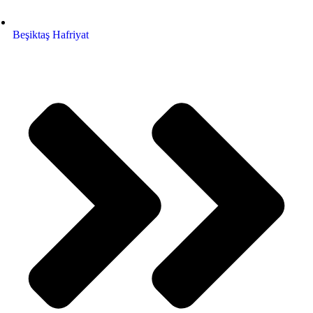
Beşiktaş Hafriyat