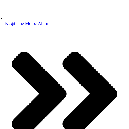
Kağıthane Moloz Alımı