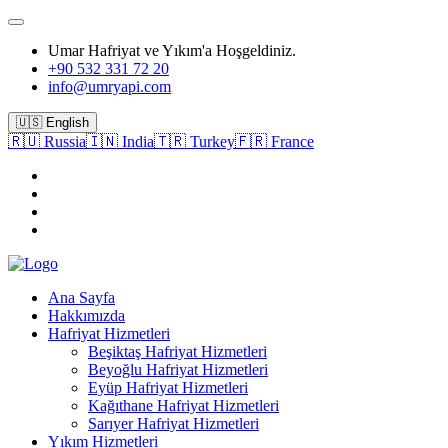
Umar Hafriyat ve Yıkım'a Hoşgeldiniz.
+90 532 331 72 20
info@umryapi.com
🇺🇸 English
🇷🇺 Russia
🇮🇳 India
🇹🇷 Turkey
🇫🇷 France
Ana Sayfa
Hakkımızda
Hafriyat Hizmetleri
Beşiktaş Hafriyat Hizmetleri
Beyoğlu Hafriyat Hizmetleri
Eyüp Hafriyat Hizmetleri
Kağıthane Hafriyat Hizmetleri
Sarıyer Hafriyat Hizmetleri
Yıkım Hizmetleri