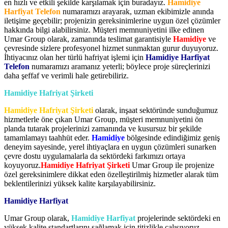
en hızlı ve etkili şekilde karşılamak için buradayız.
Hamidiye
Harfiyat Telefon
numaramızı arayarak, uzman ekibimizle anında
iletişime geçebilir; projenizin gereksinimlerine uygun özel çözümler
hakkında bilgi alabilirsiniz. Müşteri memnuniyetini ilke edinen
Umar Group olarak, zamanında teslimat garantisiyle
Hamidiye
ve
çevresinde sizlere profesyonel hizmet sunmaktan gurur duyuyoruz.
İhtiyacınız olan her türlü hafriyat işlemi için
Hamidiye Harfiyat
Telefon
numaramızı aramanız yeterli; böylece proje süreçlerinizi
daha şeffaf ve verimli hale getirebiliriz.
Hamidiye Hafriyat Şirketi
Hamidiye Hafriyat Şirketi
olarak, inşaat sektöründe sunduğumuz
hizmetlerle öne çıkan Umar Group, müşteri memnuniyetini ön
planda tutarak projelerinizi zamanında ve kusursuz bir şekilde
tamamlamayı taahhüt eder.
Hamidiye
bölgesinde edindiğimiz geniş
deneyim sayesinde, yerel ihtiyaçlara en uygun çözümleri sunarken
çevre dostu uygulamalarla da sektördeki farkımızı ortaya
koyuyoruz.
Hamidiye Hafriyat Şirketi
Umar Group ile projenize
özel gereksinimlere dikkat eden özelleştirilmiş hizmetler alarak tüm
beklentilerinizi yüksek kalite karşılayabilirsiniz.
Hamidiye Harfiyat
Umar Group olarak,
Hamidiye Harfiyat
projelerinde sektördeki en
yüksek kalite standartlarını sağlamak için titizlikle çalışıyoruz.