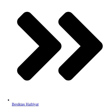
Beşiktaş Hafriyat