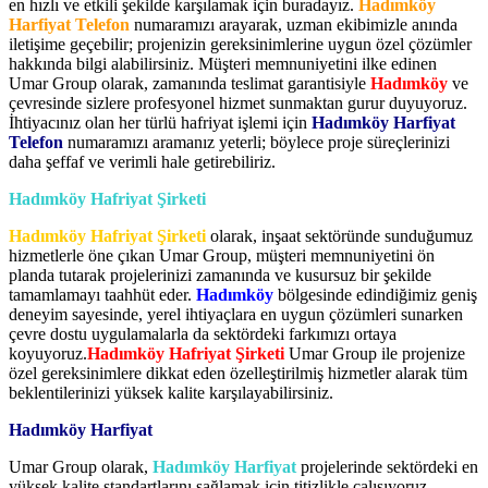
en hızlı ve etkili şekilde karşılamak için buradayız.
Hadımköy
Harfiyat Telefon
numaramızı arayarak, uzman ekibimizle anında
iletişime geçebilir; projenizin gereksinimlerine uygun özel çözümler
hakkında bilgi alabilirsiniz. Müşteri memnuniyetini ilke edinen
Umar Group olarak, zamanında teslimat garantisiyle
Hadımköy
ve
çevresinde sizlere profesyonel hizmet sunmaktan gurur duyuyoruz.
İhtiyacınız olan her türlü hafriyat işlemi için
Hadımköy Harfiyat
Telefon
numaramızı aramanız yeterli; böylece proje süreçlerinizi
daha şeffaf ve verimli hale getirebiliriz.
Hadımköy Hafriyat Şirketi
Hadımköy Hafriyat Şirketi
olarak, inşaat sektöründe sunduğumuz
hizmetlerle öne çıkan Umar Group, müşteri memnuniyetini ön
planda tutarak projelerinizi zamanında ve kusursuz bir şekilde
tamamlamayı taahhüt eder.
Hadımköy
bölgesinde edindiğimiz geniş
deneyim sayesinde, yerel ihtiyaçlara en uygun çözümleri sunarken
çevre dostu uygulamalarla da sektördeki farkımızı ortaya
koyuyoruz.
Hadımköy Hafriyat Şirketi
Umar Group ile projenize
özel gereksinimlere dikkat eden özelleştirilmiş hizmetler alarak tüm
beklentilerinizi yüksek kalite karşılayabilirsiniz.
Hadımköy Harfiyat
Umar Group olarak,
Hadımköy Harfiyat
projelerinde sektördeki en
yüksek kalite standartlarını sağlamak için titizlikle çalışıyoruz.