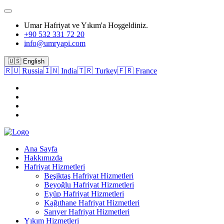
Umar Hafriyat ve Yıkım'a Hoşgeldiniz.
+90 532 331 72 20
info@umryapi.com
🇺🇸 English
🇷🇺 Russia
🇮🇳 India
🇹🇷 Turkey
🇫🇷 France
Ana Sayfa
Hakkımızda
Hafriyat Hizmetleri
Beşiktaş Hafriyat Hizmetleri
Beyoğlu Hafriyat Hizmetleri
Eyüp Hafriyat Hizmetleri
Kağıthane Hafriyat Hizmetleri
Sarıyer Hafriyat Hizmetleri
Yıkım Hizmetleri