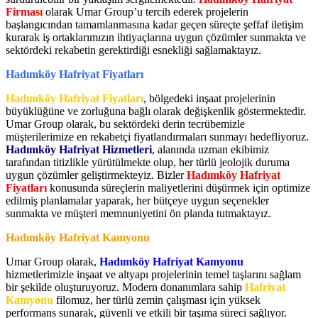
Firması
olarak Umar Group’u tercih ederek projelerin
başlangıcından tamamlanmasına kadar geçen süreçte şeffaf iletişim
kurarak iş ortaklarımızın ihtiyaçlarına uygun çözümler sunmakta ve
sektördeki rekabetin gerektirdiği esnekliği sağlamaktayız.
Hadımköy Hafriyat Fiyatları
Hadımköy Hafriyat Fiyatları
, bölgedeki inşaat projelerinin
büyüklüğüne ve zorluğuna bağlı olarak değişkenlik göstermektedir.
Umar Group olarak, bu sektördeki derin tecrübemizle
müşterilerimize en rekabetçi fiyatlandırmaları sunmayı hedefliyoruz.
Hadımköy Hafriyat Hizmetleri
, alanında uzman ekibimiz
tarafından titizlikle yürütülmekte olup, her türlü jeolojik duruma
uygun çözümler geliştirmekteyiz. Bizler
Hadımköy Hafriyat
Fiyatları
konusunda süreçlerin maliyetlerini düşürmek için optimize
edilmiş planlamalar yaparak, her bütçeye uygun seçenekler
sunmakta ve müşteri memnuniyetini ön planda tutmaktayız.
Hadımköy Hafriyat Kamyonu
Umar Group olarak,
Hadımköy Hafriyat Kamyonu
hizmetlerimizle inşaat ve altyapı projelerinin temel taşlarını sağlam
bir şekilde oluşturuyoruz. Modern donanımlara sahip
Hafriyat
Kamyonu
filomuz, her türlü zemin çalışması için yüksek
performans sunarak, güvenli ve etkili bir taşıma süreci sağlıyor.