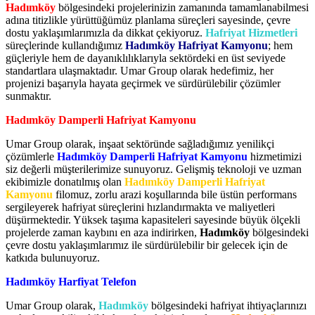
Hadımköy
bölgesindeki projelerinizin zamanında tamamlanabilmesi
adına titizlikle yürüttüğümüz planlama süreçleri sayesinde, çevre
dostu yaklaşımlarımızla da dikkat çekiyoruz.
Hafriyat Hizmetleri
süreçlerinde kullandığımız
Hadımköy Hafriyat Kamyonu
; hem
güçleriyle hem de dayanıklılıklarıyla sektördeki en üst seviyede
standartlara ulaşmaktadır. Umar Group olarak hedefimiz, her
projenizi başarıyla hayata geçirmek ve sürdürülebilir çözümler
sunmaktır.
Hadımköy Damperli Hafriyat Kamyonu
Umar Group olarak, inşaat sektöründe sağladığımız yenilikçi
çözümlerle
Hadımköy Damperli Hafriyat Kamyonu
hizmetimizi
siz değerli müşterilerimize sunuyoruz. Gelişmiş teknoloji ve uzman
ekibimizle donatılmış olan
Hadımköy Damperli Hafriyat
Kamyonu
filomuz, zorlu arazi koşullarında bile üstün performans
sergileyerek hafriyat süreçlerini hızlandırmakta ve maliyetleri
düşürmektedir. Yüksek taşıma kapasiteleri sayesinde büyük ölçekli
projelerde zaman kaybını en aza indirirken,
Hadımköy
bölgesindeki
çevre dostu yaklaşımlarımız ile sürdürülebilir bir gelecek için de
katkıda bulunuyoruz.
Hadımköy Harfiyat Telefon
Umar Group olarak,
Hadımköy
bölgesindeki hafriyat ihtiyaçlarınızı