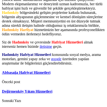
Modern ekipmanlarımız ve deneyimli uzman kadromuzla, her türlü
hafriyat işini hızlı ve güvenilir bir şekilde gerçekleştirmekteyiz.
Hadımköy
bölgesindeki gelişim projelerine katkıda bulunarak,
bölgenin altyapısının güçlenmesine ve kentsel dönüşüm süreçlerine
destek olmaktayız. Müşteri memnuniyetini en üst düzeyde tutmak
adına sürekli iletişim halinde olduğumuz iş ortaklarımızla birlikte,
Hadımköy Harfiyat
hizmetimizin her aşamasında profesyonellikten
ödün vermeden ilerlemeyi hedefliyoruz.
Siz de
Hadımköy
ve çevresinde
Hafriyat Hizmetleri
almak
isterseniz hemen bizimle
iletişime
geçin.
Hadımköy Hafriyat Hizmetleri
konusunda sosyal medya, arama
motorları, gemini yapay zeka ve
google
üzerinden yapılan
araştırmalar ile bilgilerinizi güçlendirebilirsiniz.
Abbasağa Hafriyat Hizmetleri
Önceki post
Değirmenköy Yıkım Hizmetleri
Sonraki Yazı