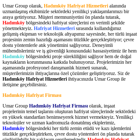
Umar Group olarak,
Hadımköy Hafriyat Hizmetleri
alanında
uzmanlaşmış ekibimizle sektördeki yenilikçi yaklaşımlarımızı bir
araya getiriyoruz. Müşteri memnuniyetini ön planda tutarak,
Hadımköy
bölgesindeki hafriyat süreçlerini en verimli şekilde
yönetmekteyiz.
Hafriyat Hizmetleri
sırasında kullandığımız
gelişmiş ekipman ve teknolojik altyapımız sayesinde, her türlü inşaat
projesinin zemin hazırlığı aşamasını titizlikle gerçekleştiriyor; çevre
dostu yöntemlerle atık yönetimini sağlıyoruz. Deneyimli
mühendislerimiz ve iş güvenliği konusundaki hassasiyetimiz ile hem
Hadımköy
bölgesindeki proje sürekliliğini sağlıyor hem de doğal
kaynakların korunmasına katkıda bulunuyoruz. Projelerimizin her
aşamasında profesyonel danışmanlık hizmeti sunarak,
müşterilerimizin ihtiyaçlarına özel çözümler geliştiriyoruz. Siz de
Hadımköy Hafriyat Hizmetleri
ihtiyacınızda Umar Group ile
iletişime geçebilirsiniz.
Hadımköy Hafriyat Firması
Umar Group
Hadımköy Hafriyat Firması
olarak, inşaat
projelerinin temel taşlarını oluşturan hafriyat süreçlerinde sektördeki
en yüksek standartları benimseyerek hizmet vermekteyiz. Yenilikçi
teknolojiler ve uzman kadromuzla donatılmış ekiplerimiz,
Hadımköy
bölgesindeki her türlü zemin etüdü ve kazı işlemlerini
titizlikle gerçekleştirirken, çevre dostu yöntemleri ön planda tutarak
sürdürülebilir bir yaklaşım sergilemektedir.
Hadımköy Hafriyat