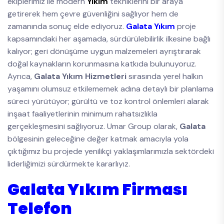
ekiplerimiz ile modern
Yıkım
tekniklerini bir araya
getirerek hem çevre güvenliğini sağlıyor hem de
zamanında sonuç elde ediyoruz.
Galata Yıkım
proje
kapsamındaki her aşamada, sürdürülebilirlik ilkesine bağlı
kalıyor; geri dönüşüme uygun malzemeleri ayrıştırarak
doğal kaynakların korunmasına katkıda bulunuyoruz.
Ayrıca,
Galata Yıkım Hizmetleri
sırasında yerel halkın
yaşamını olumsuz etkilememek adına detaylı bir planlama
süreci yürütüyor; gürültü ve toz kontrol önlemleri alarak
inşaat faaliyetlerinin minimum rahatsızlıkla
gerçekleşmesini sağlıyoruz. Umar Group olarak,
Galata
bölgesinin geleceğine değer katmak amacıyla yola
çıktığımız bu projede yenilikçi yaklaşımlarımızla sektördeki
liderliğimizi sürdürmekte kararlıyız.
Galata Yıkım Firması
Telefon