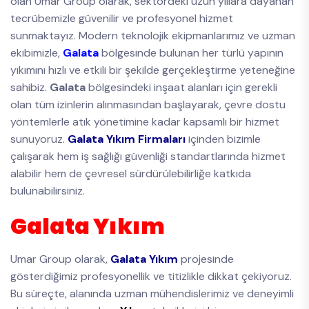
olan Umar Group olarak, sektördeki uzun yıllara dayanan
tecrübemizle güvenilir ve profesyonel hizmet
sunmaktayız. Modern teknolojik ekipmanlarımız ve uzman
ekibimizle,
Galata
bölgesinde bulunan her türlü yapının
yıkımını hızlı ve etkili bir şekilde gerçekleştirme yeteneğine
sahibiz.
Galata
bölgesindeki inşaat alanları için gerekli
olan tüm izinlerin alınmasından başlayarak, çevre dostu
yöntemlerle atık yönetimine kadar kapsamlı bir hizmet
sunuyoruz.
Galata Yıkım Firmaları
içinden bizimle
çalışarak hem iş sağlığı güvenliği standartlarında hizmet
alabilir hem de çevresel sürdürülebilirliğe katkıda
bulunabilirsiniz.
Galata Yıkım
Umar Group olarak,
Galata Yıkım
projesinde
gösterdiğimiz profesyonellik ve titizlikle dikkat çekiyoruz.
Bu süreçte, alanında uzman mühendislerimiz ve deneyimli