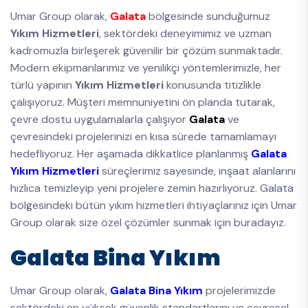
Umar Group olarak,
Galata
bölgesinde sunduğumuz
Yıkım Hizmetleri
, sektördeki deneyimimiz ve uzman
kadromuzla birleşerek güvenilir bir çözüm sunmaktadır.
Modern ekipmanlarımız ve yenilikçi yöntemlerimizle, her
türlü yapının
Yıkım Hizmetleri
konusunda titizlikle
çalışıyoruz. Müşteri memnuniyetini ön planda tutarak,
çevre dostu uygulamalarla çalışıyor
Galata
ve
çevresindeki projelerinizi en kısa sürede tamamlamayı
hedefliyoruz. Her aşamada dikkatlice planlanmış
Galata
Yıkım Hizmetleri
süreçlerimiz sayesinde, inşaat alanlarını
hızlıca temizleyip yeni projelere zemin hazırlıyoruz. Galata
bölgesindeki bütün yıkım hizmetleri ihtiyaçlarınız için Umar
Group olarak size özel çözümler sunmak için buradayız.
Galata Bina Yıkım
Umar Group olarak,
Galata Bina Yıkım
projelerimizde
sektördeki en yüksek güvenlik standartlarını ve çevresel