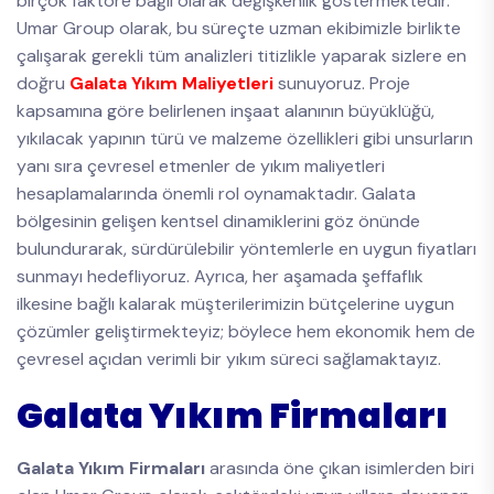
birçok faktöre bağlı olarak değişkenlik göstermektedir.
Umar Group olarak, bu süreçte uzman ekibimizle birlikte
çalışarak gerekli tüm analizleri titizlikle yaparak sizlere en
doğru
Galata Yıkım Maliyetleri
sunuyoruz. Proje
kapsamına göre belirlenen inşaat alanının büyüklüğü,
yıkılacak yapının türü ve malzeme özellikleri gibi unsurların
yanı sıra çevresel etmenler de yıkım maliyetleri
hesaplamalarında önemli rol oynamaktadır. Galata
bölgesinin gelişen kentsel dinamiklerini göz önünde
bulundurarak, sürdürülebilir yöntemlerle en uygun fiyatları
sunmayı hedefliyoruz. Ayrıca, her aşamada şeffaflık
ilkesine bağlı kalarak müşterilerimizin bütçelerine uygun
çözümler geliştirmekteyiz; böylece hem ekonomik hem de
çevresel açıdan verimli bir yıkım süreci sağlamaktayız.
Galata Yıkım Firmaları
Galata Yıkım Firmaları
arasında öne çıkan isimlerden biri