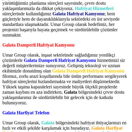
yürüttüğümüz planlama süreçleri sayesinde, çevre dostu
yaklaşımlarımızla da dikkat çekiyoruz.
Hafriyat Hizmetleri
süreçlerinde kullandığımız
Galata Hafriyat Kamyonu
; hem
güçleriyle hem de dayanıklılıklarıyla sektördeki en üst seviyede
standartlara ulaşmaktadır. Umar Group olarak hedefimiz, her
projenizi başarıyla hayata geçirmek ve sürdürülebilir çözümler
sunmaktır.
Galata Damperli Hafriyat Kamyonu
Umar Group olarak, inşaat sektöründe sağladığımız yenilikçi
çözümlerle
Galata Damperli Hafriyat Kamyonu
hizmetimizi siz
değerli müşterilerimize sunuyoruz. Gelişmiş teknoloji ve uzman
ekibimizle donatılmış olan
Galata Damperli Hafriyat Kamyonu
filomuz, zorlu arazi koşullarında bile üstün performans sergileyerek
hafriyat süreçlerini hızlandırmakta ve maliyetleri düşürmektedir.
Yüksek taşıma kapasiteleri sayesinde büyük ölçekli projelerde
zaman kaybını en aza indirirken,
Galata
bölgesindeki çevre dostu
yaklaşımlarımız ile sürdürülebilir bir gelecek için de katkıda
bulunuyoruz.
Galata Harfiyat Telefon
Umar Group olarak,
Galata
bölgesindeki hafriyat ihtiyaçlarınızı en
hızlı ve etkili şekilde karşılamak için buradayız.
Galata Harfiyat