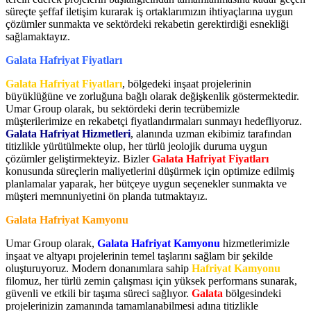
süreçte şeffaf iletişim kurarak iş ortaklarımızın ihtiyaçlarına uygun
çözümler sunmakta ve sektördeki rekabetin gerektirdiği esnekliği
sağlamaktayız.
Galata Hafriyat Fiyatları
Galata Hafriyat Fiyatları
, bölgedeki inşaat projelerinin
büyüklüğüne ve zorluğuna bağlı olarak değişkenlik göstermektedir.
Umar Group olarak, bu sektördeki derin tecrübemizle
müşterilerimize en rekabetçi fiyatlandırmaları sunmayı hedefliyoruz.
Galata Hafriyat Hizmetleri
, alanında uzman ekibimiz tarafından
titizlikle yürütülmekte olup, her türlü jeolojik duruma uygun
çözümler geliştirmekteyiz. Bizler
Galata Hafriyat Fiyatları
konusunda süreçlerin maliyetlerini düşürmek için optimize edilmiş
planlamalar yaparak, her bütçeye uygun seçenekler sunmakta ve
müşteri memnuniyetini ön planda tutmaktayız.
Galata Hafriyat Kamyonu
Umar Group olarak,
Galata Hafriyat Kamyonu
hizmetlerimizle
inşaat ve altyapı projelerinin temel taşlarını sağlam bir şekilde
oluşturuyoruz. Modern donanımlara sahip
Hafriyat Kamyonu
filomuz, her türlü zemin çalışması için yüksek performans sunarak,
güvenli ve etkili bir taşıma süreci sağlıyor.
Galata
bölgesindeki
projelerinizin zamanında tamamlanabilmesi adına titizlikle