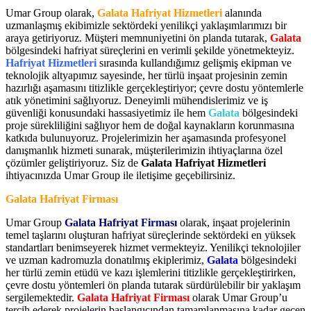
Umar Group olarak,
Galata Hafriyat Hizmetleri
alanında
uzmanlaşmış ekibimizle sektördeki yenilikçi yaklaşımlarımızı bir
araya getiriyoruz. Müşteri memnuniyetini ön planda tutarak,
Galata
bölgesindeki hafriyat süreçlerini en verimli şekilde yönetmekteyiz.
Hafriyat Hizmetleri
sırasında kullandığımız gelişmiş ekipman ve
teknolojik altyapımız sayesinde, her türlü inşaat projesinin zemin
hazırlığı aşamasını titizlikle gerçekleştiriyor; çevre dostu yöntemlerle
atık yönetimini sağlıyoruz. Deneyimli mühendislerimiz ve iş
güvenliği konusundaki hassasiyetimiz ile hem
Galata
bölgesindeki
proje sürekliliğini sağlıyor hem de doğal kaynakların korunmasına
katkıda bulunuyoruz. Projelerimizin her aşamasında profesyonel
danışmanlık hizmeti sunarak, müşterilerimizin ihtiyaçlarına özel
çözümler geliştiriyoruz. Siz de
Galata Hafriyat Hizmetleri
ihtiyacınızda Umar Group ile iletişime geçebilirsiniz.
Galata Hafriyat Firması
Umar Group
Galata Hafriyat Firması
olarak, inşaat projelerinin
temel taşlarını oluşturan hafriyat süreçlerinde sektördeki en yüksek
standartları benimseyerek hizmet vermekteyiz. Yenilikçi teknolojiler
ve uzman kadromuzla donatılmış ekiplerimiz,
Galata
bölgesindeki
her türlü zemin etüdü ve kazı işlemlerini titizlikle gerçekleştirirken,
çevre dostu yöntemleri ön planda tutarak sürdürülebilir bir yaklaşım
sergilemektedir.
Galata Hafriyat Firması
olarak Umar Group’u
tercih ederek projelerin başlangıcından tamamlanmasına kadar geçen