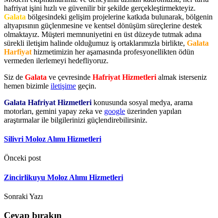
hafriyat işini hızlı ve güvenilir bir şekilde gerçekleştirmekteyiz.
Galata
bölgesindeki gelişim projelerine katkıda bulunarak, bölgenin
altyapısının güçlenmesine ve kentsel dönüşüm süreçlerine destek
olmaktayız. Müşteri memnuniyetini en üst düzeyde tutmak adına
sürekli iletişim halinde olduğumuz iş ortaklarımızla birlikte,
Galata
Harfiyat
hizmetimizin her aşamasında profesyonellikten ödün
vermeden ilerlemeyi hedefliyoruz.
Siz de
Galata
ve çevresinde
Hafriyat Hizmetleri
almak isterseniz
hemen bizimle
iletişime
geçin.
Galata Hafriyat Hizmetleri
konusunda sosyal medya, arama
motorları, gemini yapay zeka ve
google
üzerinden yapılan
araştırmalar ile bilgilerinizi güçlendirebilirsiniz.
Silivri Moloz Alımı Hizmetleri
Önceki post
Zincirlikuyu Moloz Alımı Hizmetleri
Sonraki Yazı
Cevap bırakın