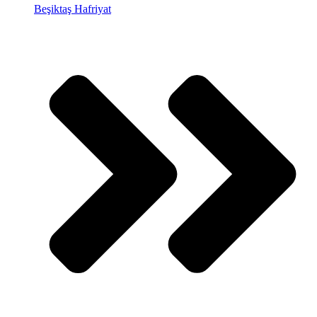
Beşiktaş Hafriyat