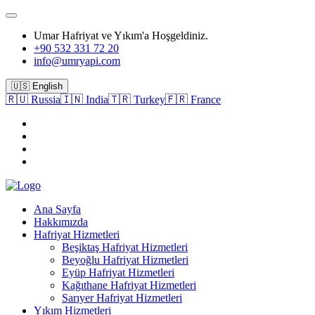
Umar Hafriyat ve Yıkım'a Hoşgeldiniz.
+90 532 331 72 20
info@umryapi.com
🇺🇸 English
🇷🇺 Russia
🇮🇳 India
🇹🇷 Turkey
🇫🇷 France
Ana Sayfa
Hakkımızda
Hafriyat Hizmetleri
Beşiktaş Hafriyat Hizmetleri
Beyoğlu Hafriyat Hizmetleri
Eyüp Hafriyat Hizmetleri
Kağıthane Hafriyat Hizmetleri
Sarıyer Hafriyat Hizmetleri
Yıkım Hizmetleri