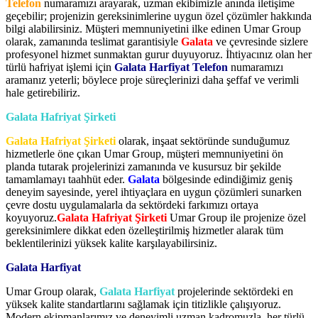
Telefon
numaramızı arayarak, uzman ekibimizle anında iletişime
geçebilir; projenizin gereksinimlerine uygun özel çözümler hakkında
bilgi alabilirsiniz. Müşteri memnuniyetini ilke edinen Umar Group
olarak, zamanında teslimat garantisiyle
Galata
ve çevresinde sizlere
profesyonel hizmet sunmaktan gurur duyuyoruz. İhtiyacınız olan her
türlü hafriyat işlemi için
Galata Harfiyat Telefon
numaramızı
aramanız yeterli; böylece proje süreçlerinizi daha şeffaf ve verimli
hale getirebiliriz.
Galata Hafriyat Şirketi
Galata Hafriyat Şirketi
olarak, inşaat sektöründe sunduğumuz
hizmetlerle öne çıkan Umar Group, müşteri memnuniyetini ön
planda tutarak projelerinizi zamanında ve kusursuz bir şekilde
tamamlamayı taahhüt eder.
Galata
bölgesinde edindiğimiz geniş
deneyim sayesinde, yerel ihtiyaçlara en uygun çözümleri sunarken
çevre dostu uygulamalarla da sektördeki farkımızı ortaya
koyuyoruz.
Galata Hafriyat Şirketi
Umar Group ile projenize özel
gereksinimlere dikkat eden özelleştirilmiş hizmetler alarak tüm
beklentilerinizi yüksek kalite karşılayabilirsiniz.
Galata Harfiyat
Umar Group olarak,
Galata Harfiyat
projelerinde sektördeki en
yüksek kalite standartlarını sağlamak için titizlikle çalışıyoruz.
Modern ekipmanlarımız ve deneyimli uzman kadromuzla, her türlü