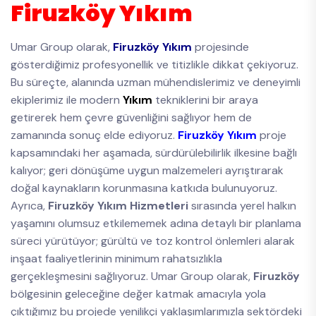
Firuzköy Yıkım
Umar Group olarak,
Firuzköy Yıkım
projesinde
gösterdiğimiz profesyonellik ve titizlikle dikkat çekiyoruz.
Bu süreçte, alanında uzman mühendislerimiz ve deneyimli
ekiplerimiz ile modern
Yıkım
tekniklerini bir araya
getirerek hem çevre güvenliğini sağlıyor hem de
zamanında sonuç elde ediyoruz.
Firuzköy Yıkım
proje
kapsamındaki her aşamada, sürdürülebilirlik ilkesine bağlı
kalıyor; geri dönüşüme uygun malzemeleri ayrıştırarak
doğal kaynakların korunmasına katkıda bulunuyoruz.
Ayrıca,
Firuzköy Yıkım Hizmetleri
sırasında yerel halkın
yaşamını olumsuz etkilememek adına detaylı bir planlama
süreci yürütüyor; gürültü ve toz kontrol önlemleri alarak
inşaat faaliyetlerinin minimum rahatsızlıkla
gerçekleşmesini sağlıyoruz. Umar Group olarak,
Firuzköy
bölgesinin geleceğine değer katmak amacıyla yola
çıktığımız bu projede yenilikçi yaklaşımlarımızla sektördeki