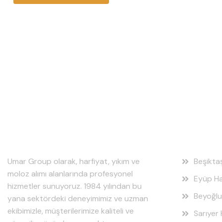
Hakkımızda
Hizmet
Umar Group olarak, harfiyat, yıkım ve
Beşikta
moloz alımı alanlarında profesyonel
Eyüp Ha
hizmetler sunuyoruz. 1984 yılından bu
Beyoğlu
yana sektördeki deneyimimiz ve uzman
ekibimizle, müşterilerimize kaliteli ve
Sarıyer 