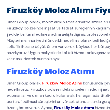
Firuzköy Moloz Alımı Fiy
Umar Group olarak, moloz alımı hizmetlerimizde sizlere e
Firuzköy
bölgesinde inşaat ve tadilat süreçlerinin kaçınıl
şekilde bertaraf edilmesi adına geliştirdiğimiz profesyon
Müşteri memnuniyetini öncelikli hedefimiz olarak belirlediği
şeffaflık ilkesine büyük önem veriyoruz; böylece her bütçey
hazırlıyoruz. Uygun maliyetlerle kaliteli hizmet anlayışımız
kesintisiz destek sunmaktayız.
Firuzköy Moloz Atımı
Umar Group olarak,
Firuzköy Moloz Atımı
konusunda çevr
hedefliyoruz.
Firuzköy
bölgesindeki projelerimizde, inşaat
ekipmanlar ve uzman kadro kullanarak, her aşamada titizlik
bertaraf edilmesi süreçlerini en yüksek standartlarda ger
özen gösteriyoruz. Ayrıca,
Firuzköy Moloz Atımı
hizmetim