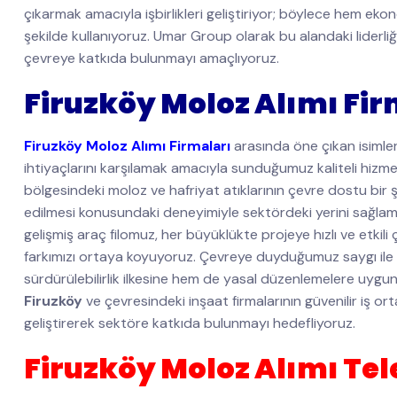
çıkarmak amacıyla işbirlikleri geliştiriyor; böylece hem ek
şekilde kullanıyoruz. Umar Group olarak bu alandaki liderli
çevreye katkıda bulunmayı amaçlıyoruz.
Firuzköy Moloz Alımı Fir
Firuzköy Moloz Alımı Firmaları
arasında öne çıkan isimle
ihtiyaçlarını karşılamak amacıyla sunduğumuz kaliteli hizme
bölgesindeki moloz ve hafriyat atıklarının çevre dostu bir
edilmesi konusundaki deneyimiyle sektördeki yerini sağlaml
gelişmiş araç filomuz, her büyüklükte projeye hızlı ve etkil
farkımızı ortaya koyuyoruz. Çevreye duyduğumuz saygı ile
sürdürülebilirlik ilkesine hem de yasal düzenlemelere uygu
Firuzköy
ve çevresindeki inşaat firmalarının güvenilir iş ort
geliştirerek sektöre katkıda bulunmayı hedefliyoruz.
Firuzköy Moloz Alımı Tel