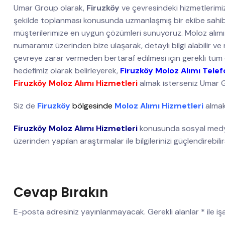
Umar Group olarak,
Firuzköy
ve çevresindeki hizmetlerimiz
şekilde toplanması konusunda uzmanlaşmış bir ekibe sahibiz
müşterilerimize en uygun çözümleri sunuyoruz. Moloz alımı i
numaramız üzerinden bize ulaşarak, detaylı bilgi alabilir ve r
çevreye zarar vermeden bertaraf edilmesi için gerekli tüm 
hedefimiz olarak belirleyerek,
Firuzköy Moloz Alımı Telef
Firuzköy Moloz Alımı Hizmetleri
almak isterseniz Umar Gr
Siz de
Firuzköy
bölgesinde
Moloz Alımı Hizmetleri
almak
Firuzköy Moloz Alımı Hizmetleri
konusunda sosyal medya
üzerinden yapılan araştırmalar ile bilgilerinizi güçlendirebilir
Cevap Bırakın
E-posta adresiniz yayınlanmayacak.
Gerekli alanlar
*
ile i