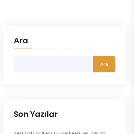
Ara
Ara
Son Yazılar
Best Girl OnlyFans Guide: Features, Pricing,