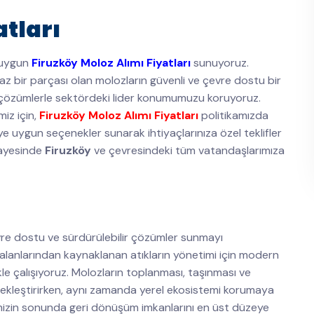
atları
n uygun
Firuzköy Moloz Alımı Fiyatları
sunuyoruz.
maz bir parçası olan molozların güvenli ve çevre dostu bir
el çözümlerle sektördeki lider konumumuzu koruyoruz.
miz için,
Firuzköy Moloz Alımı Fiyatları
politikamızda
e uygun seçenekler sunarak ihtiyaçlarınıza özel teklifler
 sayesinde
Firuzköy
ve çevresindeki tüm vatandaşlarımıza
e dostu ve sürdürülebilir çözümler sunmayı
 alanlarından kaynaklanan atıkların yönetimi için modern
le çalışıyoruz. Molozların toplanması, taşınması ve
çekleştirirken, aynı zamanda yerel ekosistemi korumaya
izin sonunda geri dönüşüm imkanlarını en üst düzeye