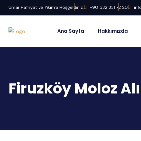
Umar Hafriyat ve Yıkım'a Hoşgeldiniz.
+90 532 331 72 20
in
Ana Sayfa
Hakkımızda
Firuzköy Moloz Al