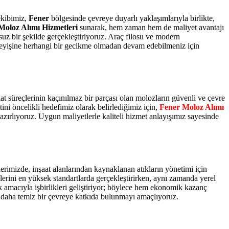
ekibimiz,
Fener
bölgesinde çevreye duyarlı yaklaşımlarıyla birlikte,
Moloz Alımı Hizmetleri
sunarak, hem zaman hem de maliyet avantajı
suz bir şekilde gerçekleştiriyoruz. Araç filosu ve modern
rleyişine herhangi bir gecikme olmadan devam edebilmeniz için
lat süreçlerinin kaçınılmaz bir parçası olan molozların güvenli ve çevre
ni öncelikli hedefimiz olarak belirlediğimiz için,
Fener Moloz Alımı
azırlıyoruz. Uygun maliyetlerle kaliteli hizmet anlayışımız sayesinde
erimizde, inşaat alanlarından kaynaklanan atıkların yönetimi için
lerini en yüksek standartlarda gerçekleştirirken, aynı zamanda yerel
amacıyla işbirlikleri geliştiriyor; böylece hem ekonomik kazanç
a daha temiz bir çevreye katkıda bulunmayı amaçlıyoruz.