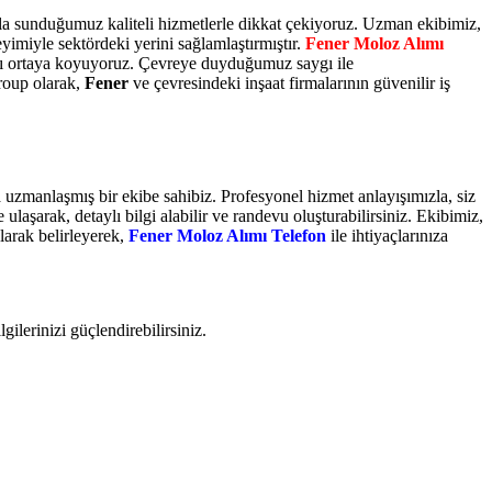
yla sunduğumuz kaliteli hizmetlerle dikkat çekiyoruz. Uzman ekibimiz,
yimiyle sektördeki yerini sağlamlaştırmıştır.
Fener Moloz Alımı
mızı ortaya koyuyoruz. Çevreye duyduğumuz saygı ile
roup olarak,
Fener
ve çevresindeki inşaat firmalarının güvenilir iş
 uzmanlaşmış bir ekibe sahibiz. Profesyonel hizmet anlayışımızla, siz
laşarak, detaylı bilgi alabilir ve randevu oluşturabilirsiniz. Ekibimiz,
larak belirleyerek,
Fener Moloz Alımı Telefon
ile ihtiyaçlarınıza
gilerinizi güçlendirebilirsiniz.