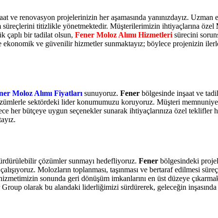
nşaat ve renovasyon projelerinizin her aşamasında yanınızdayız. Uzman 
m süreçlerini titizlikle yönetmektedir. Müşterilerimizin ihtiyaçlarına özel
k çaplı bir tadilat olsun,
Fener Moloz Alımı Hizmetleri
sürecini sorun
e ekonomik ve güvenilir hizmetler sunmaktayız; böylece projenizin ile
ner Moloz Alımı Fiyatları
sunuyoruz.
Fener
bölgesinde inşaat ve tadi
 çözümlerle sektördeki lider konumumuzu koruyoruz. Müşteri memnuniyeti
e her bütçeye uygun seçenekler sunarak ihtiyaçlarınıza özel teklifler h
tayız.
ürdürülebilir çözümler sunmayı hedefliyoruz.
Fener
bölgesindeki projel
alışıyoruz. Molozların toplanması, taşınması ve bertaraf edilmesi süreç
hizmetimizin sonunda geri dönüşüm imkanlarını en üst düzeye çıkarmak 
 Group olarak bu alandaki liderliğimizi sürdürerek, geleceğin inşasınd