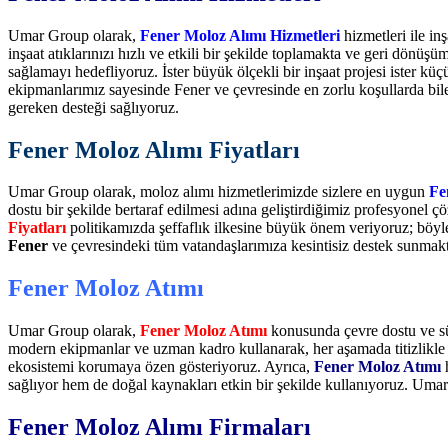
Umar Group olarak,
Fener Moloz Alımı Hizmetleri
hizmetleri ile i
inşaat atıklarınızı hızlı ve etkili bir şekilde toplamakta ve geri dönüşü
sağlamayı hedefliyoruz. İster büyük ölçekli bir inşaat projesi ister küçü
ekipmanlarımız sayesinde Fener ve çevresinde en zorlu koşullarda bil
gereken desteği sağlıyoruz.
Fener Moloz Alımı Fiyatları
Umar Group olarak, moloz alımı hizmetlerimizde sizlere en uygun
Fe
dostu bir şekilde bertaraf edilmesi adına geliştirdiğimiz profesyonel
Fiyatları
politikamızda şeffaflık ilkesine büyük önem veriyoruz; böylec
Fener
ve çevresindeki tüm vatandaşlarımıza kesintisiz destek sunmak
Fener Moloz Atımı
Umar Group olarak,
Fener Moloz Atımı
konusunda çevre dostu ve s
modern ekipmanlar ve uzman kadro kullanarak, her aşamada titizlikle ç
ekosistemi korumaya özen gösteriyoruz. Ayrıca,
Fener Moloz Atımı
sağlıyor hem de doğal kaynakları etkin bir şekilde kullanıyoruz. Umar
Fener Moloz Alımı Firmaları