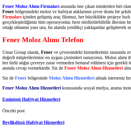
Fener Moloz Alımı Firmaları
arasında öne çıkan isimlerden biri ol
Fener
bölgesindeki moloz ve hafriyat atıklarının çevre dostu bir şek
Firmaları
içinden gelişmiş araç filomuz, her büyüklükte projeye hız
gerçekleştirdiğimiz tüm operasyonlar, hem sürdürülebilirlik ilkesin
ortağı olmanın yanı sıra, bu alanda yenilikçi yaklaşımlar geliştirerek 
Fener Moloz Alımı Telefon
Umar Group olarak,
Fener
ve çevresindeki hizmetlerimiz sırasında o
değerli müşterilerimize en uygun çözümleri sunuyoruz. Moloz alımı iht
her türlü atığın çevreye zarar vermeden bertaraf edilmesi için gerekli
anında cevap vermektedir. Siz de
Fener Moloz Alımı Hizmetleri
alma
Siz de
Fener
bölgesinde
Moloz Alımı Hizmetleri
almak isterseniz h
Fener Moloz Alımı Hizmetleri
konusunda sosyal medya, arama motor
Eminönü Hafriyat Hizmetleri
Önceki post
Beylikdüzü Hafriyat Hizmetleri