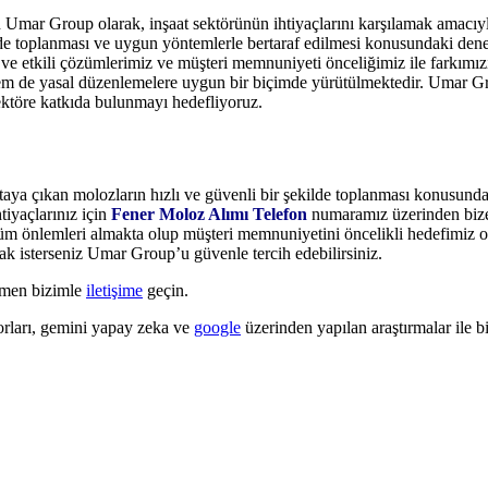
an Umar Group olarak, inşaat sektörünün ihtiyaçlarını karşılamak amacı
ilde toplanması ve uygun yöntemlerle bertaraf edilmesi konusundaki dene
lı ve etkili çözümlerimiz ve müşteri memnuniyeti önceliğimiz ile farkı
e hem de yasal düzenlemelere uygun bir biçimde yürütülmektedir. Umar G
sektöre katkıda bulunmayı hedefliyoruz.
rtaya çıkan molozların hızlı ve güvenli bir şekilde toplanması konusunda
iyaçlarınız için
Fener Moloz Alımı Telefon
numaramız üzerinden bize u
 tüm önlemleri almakta olup müşteri memnuniyetini öncelikli hedefimiz o
k isterseniz Umar Group’u güvenle tercih edebilirsiniz.
emen bizimle
iletişime
geçin.
ları, gemini yapay zeka ve
google
üzerinden yapılan araştırmalar ile bil