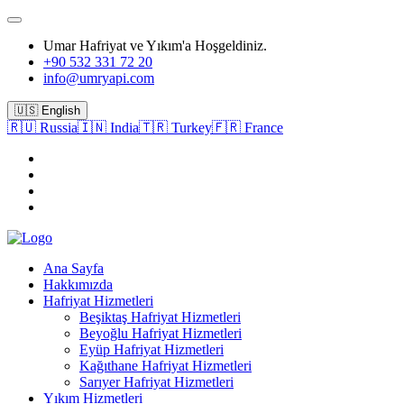
Umar Hafriyat ve Yıkım'a Hoşgeldiniz.
+90 532 331 72 20
info@umryapi.com
🇺🇸 English
🇷🇺 Russia
🇮🇳 India
🇹🇷 Turkey
🇫🇷 France
Ana Sayfa
Hakkımızda
Hafriyat Hizmetleri
Beşiktaş Hafriyat Hizmetleri
Beyoğlu Hafriyat Hizmetleri
Eyüp Hafriyat Hizmetleri
Kağıthane Hafriyat Hizmetleri
Sarıyer Hafriyat Hizmetleri
Yıkım Hizmetleri