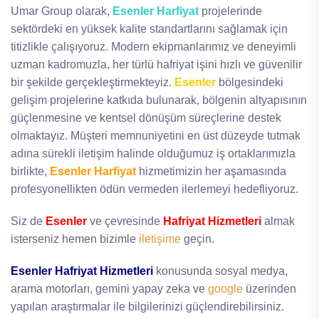
Umar Group olarak,
Esenler Harfiyat
projelerinde
sektördeki en yüksek kalite standartlarını sağlamak için
titizlikle çalışıyoruz. Modern ekipmanlarımız ve deneyimli
uzman kadromuzla, her türlü hafriyat işini hızlı ve güvenilir
bir şekilde gerçekleştirmekteyiz.
Esenler
bölgesindeki
gelişim projelerine katkıda bulunarak, bölgenin altyapısının
güçlenmesine ve kentsel dönüşüm süreçlerine destek
olmaktayız. Müşteri memnuniyetini en üst düzeyde tutmak
adına sürekli iletişim halinde olduğumuz iş ortaklarımızla
birlikte,
Esenler Harfiyat
hizmetimizin her aşamasında
profesyonellikten ödün vermeden ilerlemeyi hedefliyoruz.
Siz de
Esenler
ve çevresinde
Hafriyat Hizmetleri
almak
isterseniz hemen bizimle
iletişime
geçin.
Esenler Hafriyat Hizmetleri
konusunda sosyal medya,
arama motorları, gemini yapay zeka ve
google
üzerinden
yapılan araştırmalar ile bilgilerinizi güçlendirebilirsiniz.