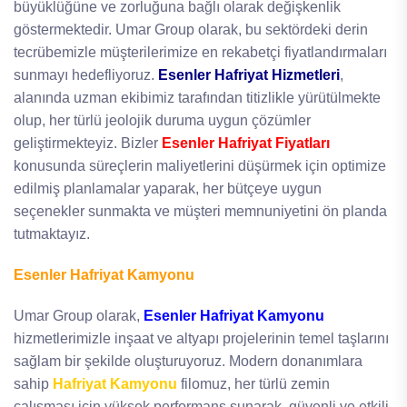
büyüklüğüne ve zorluğuna bağlı olarak değişkenlik
göstermektedir. Umar Group olarak, bu sektördeki derin
tecrübemizle müşterilerimize en rekabetçi fiyatlandırmaları
sunmayı hedefliyoruz.
Esenler Hafriyat Hizmetleri
,
alanında uzman ekibimiz tarafından titizlikle yürütülmekte
olup, her türlü jeolojik duruma uygun çözümler
geliştirmekteyiz. Bizler
Esenler Hafriyat Fiyatları
konusunda süreçlerin maliyetlerini düşürmek için optimize
edilmiş planlamalar yaparak, her bütçeye uygun
seçenekler sunmakta ve müşteri memnuniyetini ön planda
tutmaktayız.
Esenler Hafriyat Kamyonu
Umar Group olarak,
Esenler Hafriyat Kamyonu
hizmetlerimizle inşaat ve altyapı projelerinin temel taşlarını
sağlam bir şekilde oluşturuyoruz. Modern donanımlara
sahip
Hafriyat Kamyonu
filomuz, her türlü zemin
çalışması için yüksek performans sunarak, güvenli ve etkili