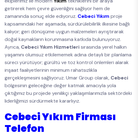
ekiplerimiz ile modern
Yıkım
tekniklerini bir araya
getirerek hem çevre güvenliğini sağlıyor hem de
zamanında sonuç elde ediyoruz.
Cebeci Yıkım
proje
kapsamındaki her aşamada, sürdürülebilirlik ilkesine bağlı
kalıyor; geri dönüşüme uygun malzemeleri ayrıştırarak
doğal kaynakların korunmasına katkıda bulunuyoruz.
Ayrıca,
Cebeci Yıkım Hizmetleri
sırasında yerel halkın
yaşamını olumsuz etkilememek adına detaylı bir planlama
süreci yürütüyor; gürültü ve toz kontrol önlemleri alarak
inşaat faaliyetlerinin minimum rahatsızlıkla
gerçekleşmesini sağlıyoruz. Umar Group olarak,
Cebeci
bölgesinin geleceğine değer katmak amacıyla yola
çıktığımız bu projede yenilikçi yaklaşımlarımızla sektördeki
liderliğimizi sürdürmekte kararlıyız.
Cebeci Yıkım Firması
Telefon