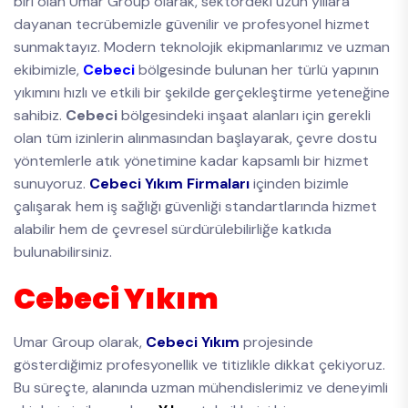
biri olan Umar Group olarak, sektördeki uzun yıllara
dayanan tecrübemizle güvenilir ve profesyonel hizmet
sunmaktayız. Modern teknolojik ekipmanlarımız ve uzman
ekibimizle,
Cebeci
bölgesinde bulunan her türlü yapının
yıkımını hızlı ve etkili bir şekilde gerçekleştirme yeteneğine
sahibiz.
Cebeci
bölgesindeki inşaat alanları için gerekli
olan tüm izinlerin alınmasından başlayarak, çevre dostu
yöntemlerle atık yönetimine kadar kapsamlı bir hizmet
sunuyoruz.
Cebeci Yıkım Firmaları
içinden bizimle
çalışarak hem iş sağlığı güvenliği standartlarında hizmet
alabilir hem de çevresel sürdürülebilirliğe katkıda
bulunabilirsiniz.
Cebeci Yıkım
Umar Group olarak,
Cebeci Yıkım
projesinde
gösterdiğimiz profesyonellik ve titizlikle dikkat çekiyoruz.
Bu süreçte, alanında uzman mühendislerimiz ve deneyimli