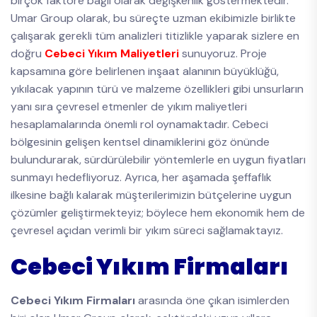
birçok faktöre bağlı olarak değişkenlik göstermektedir.
Umar Group olarak, bu süreçte uzman ekibimizle birlikte
çalışarak gerekli tüm analizleri titizlikle yaparak sizlere en
doğru
Cebeci Yıkım Maliyetleri
sunuyoruz. Proje
kapsamına göre belirlenen inşaat alanının büyüklüğü,
yıkılacak yapının türü ve malzeme özellikleri gibi unsurların
yanı sıra çevresel etmenler de yıkım maliyetleri
hesaplamalarında önemli rol oynamaktadır. Cebeci
bölgesinin gelişen kentsel dinamiklerini göz önünde
bulundurarak, sürdürülebilir yöntemlerle en uygun fiyatları
sunmayı hedefliyoruz. Ayrıca, her aşamada şeffaflık
ilkesine bağlı kalarak müşterilerimizin bütçelerine uygun
çözümler geliştirmekteyiz; böylece hem ekonomik hem de
çevresel açıdan verimli bir yıkım süreci sağlamaktayız.
Cebeci Yıkım Firmaları
Cebeci Yıkım Firmaları
arasında öne çıkan isimlerden