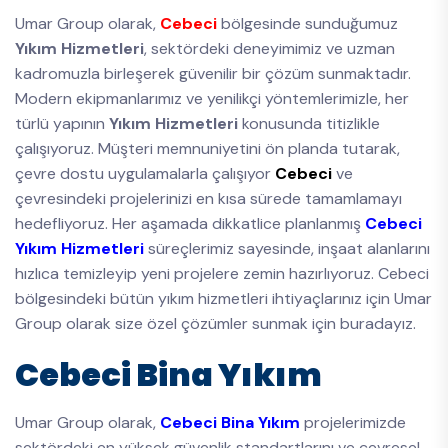
Umar Group olarak,
Cebeci
bölgesinde sunduğumuz
Yıkım Hizmetleri
, sektördeki deneyimimiz ve uzman
kadromuzla birleşerek güvenilir bir çözüm sunmaktadır.
Modern ekipmanlarımız ve yenilikçi yöntemlerimizle, her
türlü yapının
Yıkım Hizmetleri
konusunda titizlikle
çalışıyoruz. Müşteri memnuniyetini ön planda tutarak,
çevre dostu uygulamalarla çalışıyor
Cebeci
ve
çevresindeki projelerinizi en kısa sürede tamamlamayı
hedefliyoruz. Her aşamada dikkatlice planlanmış
Cebeci
Yıkım Hizmetleri
süreçlerimiz sayesinde, inşaat alanlarını
hızlıca temizleyip yeni projelere zemin hazırlıyoruz. Cebeci
bölgesindeki bütün yıkım hizmetleri ihtiyaçlarınız için Umar
Group olarak size özel çözümler sunmak için buradayız.
Cebeci Bina Yıkım
Umar Group olarak,
Cebeci Bina Yıkım
projelerimizde
sektördeki en yüksek güvenlik standartlarını ve çevresel