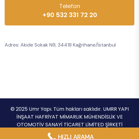
Telefon
+90 532 331 72 20
Adres: Akide Sokak N9, 34418 Kağıthane/İstanbul
© 2025 Umr Yapı. Tüm hakları saklıdır. UMRR YAPI
İNŞAAT HAFRİYAT MİMARLIK MÜHENDİSLİK VE
OTOMOTİV SANAYİ TİCARET LİMİTED ŞİRKETİ
Gizlilik Politikası
Şartlar ve Koşullar
HIZLI ARAMA