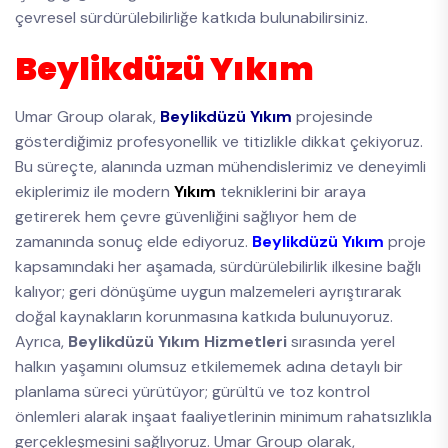
çevresel sürdürülebilirliğe katkıda bulunabilirsiniz.
Beylikdüzü Yıkım
Umar Group olarak,
Beylikdüzü Yıkım
projesinde
gösterdiğimiz profesyonellik ve titizlikle dikkat çekiyoruz.
Bu süreçte, alanında uzman mühendislerimiz ve deneyimli
ekiplerimiz ile modern
Yıkım
tekniklerini bir araya
getirerek hem çevre güvenliğini sağlıyor hem de
zamanında sonuç elde ediyoruz.
Beylikdüzü Yıkım
proje
kapsamındaki her aşamada, sürdürülebilirlik ilkesine bağlı
kalıyor; geri dönüşüme uygun malzemeleri ayrıştırarak
doğal kaynakların korunmasına katkıda bulunuyoruz.
Ayrıca,
Beylikdüzü Yıkım Hizmetleri
sırasında yerel
halkın yaşamını olumsuz etkilememek adına detaylı bir
planlama süreci yürütüyor; gürültü ve toz kontrol
önlemleri alarak inşaat faaliyetlerinin minimum rahatsızlıkla
gerçekleşmesini sağlıyoruz. Umar Group olarak,