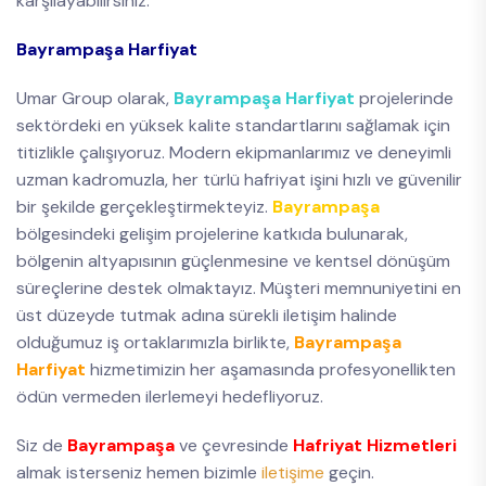
karşılayabilirsiniz.
Bayrampaşa Harfiyat
Umar Group olarak,
Bayrampaşa Harfiyat
projelerinde
sektördeki en yüksek kalite standartlarını sağlamak için
titizlikle çalışıyoruz. Modern ekipmanlarımız ve deneyimli
uzman kadromuzla, her türlü hafriyat işini hızlı ve güvenilir
bir şekilde gerçekleştirmekteyiz.
Bayrampaşa
bölgesindeki gelişim projelerine katkıda bulunarak,
bölgenin altyapısının güçlenmesine ve kentsel dönüşüm
süreçlerine destek olmaktayız. Müşteri memnuniyetini en
üst düzeyde tutmak adına sürekli iletişim halinde
olduğumuz iş ortaklarımızla birlikte,
Bayrampaşa
Harfiyat
hizmetimizin her aşamasında profesyonellikten
ödün vermeden ilerlemeyi hedefliyoruz.
Siz de
Bayrampaşa
ve çevresinde
Hafriyat Hizmetleri
almak isterseniz hemen bizimle
iletişime
geçin.