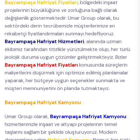
Bayrampaşa Hafriyat Fiyatları
, bölgedeki inşaat
projelerinin büyüklüğüne ve zorluğuna bağlı olarak
değişkenlik göstermektedir. Umar Group olarak, bu
sektördeki derin tecrübemizle müşterilerimize en
rekabetçi fiyatlandırmaları sunmayı hedefliyoruz.
Bayrampaşa Hafriyat Hizmetleri
, alanında uzman
ekibimiz tarafından titizlikle yürütülmekte olup, her türlü
jeolojik duruma uygun çözümler geliştirmekteyiz. Bizler
Bayrampaşa Hafriyat Fiyatları
konusunda süreçlerin
maliyetlerini düşürmek için optimize edilmiş planlamalar
yaparak, her bütçeye uygun seçenekler sunmakta ve
müşteri memnuniyetini ön planda tutmaktayız.
Bayrampaşa Hafriyat Kamyonu
Umar Group olarak,
Bayrampaşa Hafriyat Kamyonu
hizmetlerimizle inşaat ve altyapı projelerinin temel
taşlarını sağlam bir şekilde oluşturuyoruz. Modern
donanımlara sahip
Hafriyat Kamyonu
filomuz, her türlü