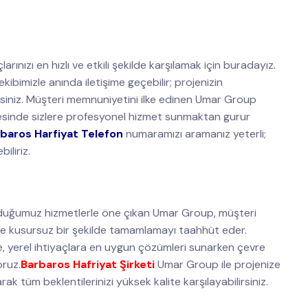
arınızı en hızlı ve etkili şekilde karşılamak için buradayız.
bimizle anında iletişime geçebilir; projenizin
irsiniz. Müşteri memnuniyetini ilke edinen Umar Group
sinde sizlere profesyonel hizmet sunmaktan gurur
baros Harfiyat Telefon
numaramızı aramanız yeterli;
iliriz.
duğumuz hizmetlerle öne çıkan Umar Group, müşteri
ve kusursuz bir şekilde tamamlamayı taahhüt eder.
, yerel ihtiyaçlara en uygun çözümleri sunarken çevre
oruz.
Barbaros Hafriyat Şirketi
Umar Group ile projenize
ak tüm beklentilerinizi yüksek kalite karşılayabilirsiniz.