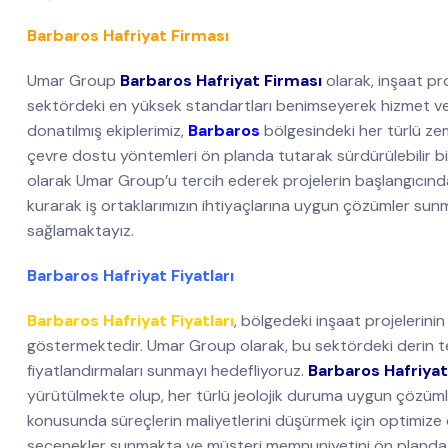
Barbaros Hafriyat Firması
Umar Group
Barbaros Hafriyat Firması
olarak, inşaat pro
sektördeki en yüksek standartları benimseyerek hizmet ver
donatılmış ekiplerimiz,
Barbaros
bölgesindeki her türlü zemi
çevre dostu yöntemleri ön planda tutarak sürdürülebilir bi
olarak Umar Group’u tercih ederek projelerin başlangıcın
kurarak iş ortaklarımızın ihtiyaçlarına uygun çözümler sun
sağlamaktayız.
Barbaros Hafriyat Fiyatları
Barbaros Hafriyat Fiyatları
, bölgedeki inşaat projelerini
göstermektedir. Umar Group olarak, bu sektördeki derin t
fiyatlandırmaları sunmayı hedefliyoruz.
Barbaros Hafriyat
yürütülmekte olup, her türlü jeolojik duruma uygun çözümle
konusunda süreçlerin maliyetlerini düşürmek için optimize
seçenekler sunmakta ve müşteri memnuniyetini ön planda