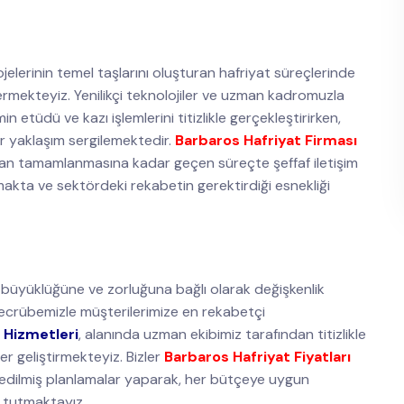
jelerinin temel taşlarını oluşturan hafriyat süreçlerinde
mekteyiz. Yenilikçi teknolojiler ve uzman kadromuzla
n etüdü ve kazı işlemlerini titizlikle gerçekleştirirken,
r yaklaşım sergilemektedir.
Barbaros Hafriyat Firması
dan tamamlanmasına kadar geçen süreçte şeffaf iletişim
makta ve sektördeki rekabetin gerektirdiği esnekliği
n büyüklüğüne ve zorluğuna bağlı olarak değişkenlik
ecrübemizle müşterilerimize en rekabetçi
 Hizmetleri
, alanında uzman ekibimiz tarafından titizlikle
r geliştirmekteyiz. Bizler
Barbaros Hafriyat Fiyatları
 edilmiş planlamalar yaparak, her bütçeye uygun
 tutmaktayız.