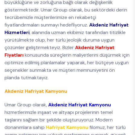
büyüklüğüne ve zorluğuna bağlı olarak değişkenlik
göstermektedir. Umar Group olarak, bu sektördeki derin
tecrübemizle müşterilerimize en rekabetçi
fiyatlandırmaları sunmayı hedefliyoruz.
Akdeniz Hafriyat
Hizmetleri
, alanında uzman ekibimiz tarafından titizlikle
yürütülmekte olup, her türlü jeolojik duruma uygun
çözümler geliştirmekteyiz. Bizler
Akdeniz Hafriyat
Fiyatları
konusunda süreçlerin maliyetlerini düşürmek için
optimize edilmiş planlamalar yaparak, her bütçeye uygun
seçenekler sunmakta ve müşteri memnuniyetini ön
planda tutmaktayız.
Akdeniz Hafriyat Kamyonu
Umar Group olarak,
Akdeniz Hafriyat Kamyonu
hizmetlerimizle inşaat ve altyapı projelerinin temel
taşlarını sağlam bir şekilde oluşturuyoruz. Modern
donanımlara sahip
Hafriyat Kamyonu
filomuz, her türlü
zemin çalışması için yüksek performans sunarak, güvenli