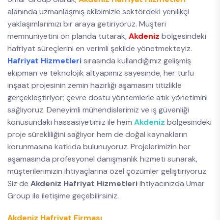
alanında uzmanlaşmış ekibimizle sektördeki yenilikçi
yaklaşımlarımızı bir araya getiriyoruz. Müşteri
memnuniyetini ön planda tutarak,
Akdeniz
bölgesindeki
hafriyat süreçlerini en verimli şekilde yönetmekteyiz.
Hafriyat Hizmetleri
sırasında kullandığımız gelişmiş
ekipman ve teknolojik altyapımız sayesinde, her türlü
inşaat projesinin zemin hazırlığı aşamasını titizlikle
gerçekleştiriyor; çevre dostu yöntemlerle atık yönetimini
sağlıyoruz. Deneyimli mühendislerimiz ve iş güvenliği
konusundaki hassasiyetimiz ile hem
Akdeniz
bölgesindeki
proje sürekliliğini sağlıyor hem de doğal kaynakların
korunmasına katkıda bulunuyoruz. Projelerimizin her
aşamasında profesyonel danışmanlık hizmeti sunarak,
müşterilerimizin ihtiyaçlarına özel çözümler geliştiriyoruz.
Siz de
Akdeniz Hafriyat Hizmetleri
ihtiyacınızda Umar
Group ile iletişime geçebilirsiniz.
Akdeniz Hafriyat Firması