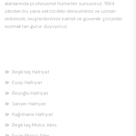
alanlarında profesyonel hizmetler sunuyoruz. 1984
yılından bu yana sektördeki deneyimimiz ve uzman
ekibimizle, müşterilerimize kaliteli ve güvenilir çözümler
sunmaktan gurur duyuyoruz.
Hizmet Bölgeleri
Beşiktaş Hafriyat
Eyüp Hafriyat
Beyoğlu Hafriyat
Sarıyer Hafriyat
Kağıthane Hafriyat
Beşiktaş Moloz Alımı
Eyüp Moloz Alımı