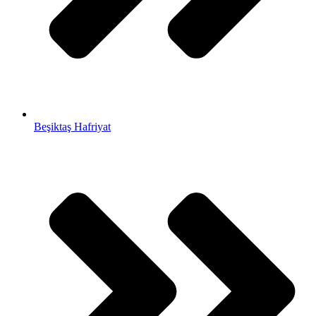
Beşiktaş Hafriyat