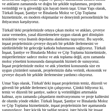
ve atıkların zamanında ve doğru bir şekilde toplanması, projenin
verimliliği ve iş güvenliği için hayati önem taşır. Umar Yapı olarak,
Türkali İnşaat, Şantiye ve Binalarda Moloz ve Çöp Toplama
hizmetimizle, en modern ekipmanlar ve deneyimli personelimizle bu
ihtiyacınızı karşılıyoruz.
Türkali’deki projelerinizde ortaya çıkan moloz ve atıkları, çevreye
zarar vermeden, yasal düzenlemelere uygun olarak geri dönüşüm
tesislerine veya lisanslı depolama alanlarına taşıyoruz. Bu sayede,
inşaat projelerinizin çevreye duyarlı bir şekilde ilerlemesini ve
sürdürülebilir bir geleceğe katkıda bulunmasını sağlıyoruz. Türkali
İnşaat, Şantiye ve Binalarda Moloz ve Çöp Toplama hizmetimizde,
müşterilerimize sadece moloz ve atık toplama değil, aynı zamanda
moloz yönetimi konusunda danışmanlık hizmeti de sunuyoruz.
İnşaat projelerinizde moloz ve atık yönetimi konusunda size en
uygun çözümleri sunarak, projelerinizin daha verimli, ekonomik ve
çevreye duyarlı bir şekilde ilerlemesine yardımcı oluyoruz.
Umar Yapı olarak, Türkali’deki inşaat projelerinin temiz, düzenli ve
güvenli bir şekilde ilerlemesi için çalışıyoruz. Çünkü biliyoruz ki,
temiz ve düzenli bir şantiye, sadece iş verimliliğini artırmakla
kalmaz, aynı zamanda çalışanların motivasyonunu ve proje kalitesini
de olumlu yönde etkiler. Türkali İnşaat, Şantiye ve Binalarda Moloz
ve Çöp Toplama hizmetimizle, inşaat projelerinizin her aşamasında
yanınızdayız. İster küçük bir tadilat projesi, ister büyük bir inşaat