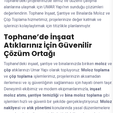
Tophane’deki projelerinizde temiz ve düzenli çalışma
alanlarına ulaşmak için UMAR Yapı’nın sunduğu çözümleri
değerlendirin. Tophane İnşaat, Şantiye ve Binalarda Moloz ve
Çöp Toplama hizmetimiz, projelerinize değer katmak ve
işlerinizi kolaylaştırmak için titizlikle planlanmıştır.
Tophane’de İnşaat
Atıklarınız İçin Güvenilir
Çözüm Ortağı
Tophane’deki inşaat, şantiye ve binalarınızda biriken
moloz
ve
çöp
atıklarınızı Umar Yapı olarak topluyoruz.
Moloz toplama
ve
çöp toplama
işlemlerimiz, projelerinizin aksamadan
ilerlemesi ve iş güvenliğinin sağlanması için hayati önem taşır.
Deneyimli ekibimiz ve modern ekipmanlarımızla,
inşaat
moloz atımı
,
şantiye temizliği
ve
bina moloz toplama
gibi
işlemleri hızlı ve güvenli bir şekilde gerçekleştiriyoruz.
Moloz
nakliyesi
ve
atık yönetimi
konularında yasal düzenlemelere