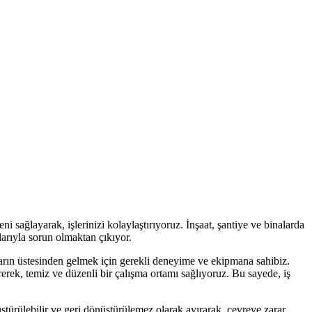
ağlayarak, işlerinizi kolaylaştırıyoruz. İnşaat, şantiye ve binalarda
arıyla sorun olmaktan çıkıyor.
ların üstesinden gelmek için gerekli deneyime ve ekipmana sahibiz.
rek, temiz ve düzenli bir çalışma ortamı sağlıyoruz. Bu sayede, iş
türülebilir ve geri dönüştürülemez olarak ayırarak, çevreye zarar