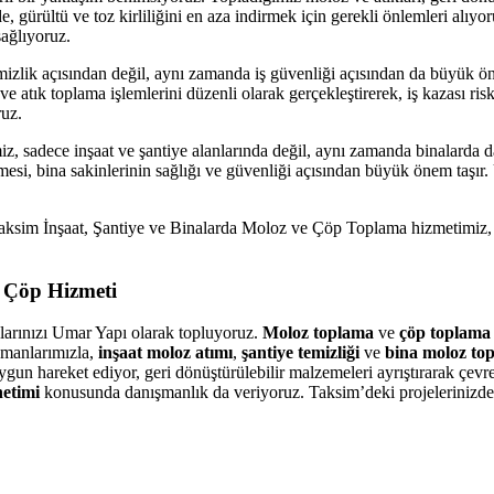
e, gürültü ve toz kirliliğini en aza indirmek için gerekli önlemleri al
sağlıyoruz.
temizlik açısından değil, aynı zamanda iş güvenliği açısından da büyük ö
e atık toplama işlemlerini düzenli olarak gerçekleştirerek, iş kazası ris
ruz.
sadece inşaat ve şantiye alanlarında değil, aynı zamanda binalarda da g
mesi, bina sakinlerinin sağlığı ve güvenliği açısından büyük önem taşır
ksim İnşaat, Şantiye ve Binalarda Moloz ve Çöp Toplama hizmetimiz, pro
e Çöp Hizmeti
larınızı Umar Yapı olarak topluyoruz.
Moloz toplama
ve
çöp toplama
pmanlarımızla,
inşaat moloz atımı
,
şantiye temizliği
ve
bina moloz to
un hareket ediyor, geri dönüştürülebilir malzemeleri ayrıştırarak çevr
etimi
konusunda danışmanlık da veriyoruz. Taksim’deki projelerinizde 