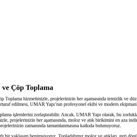
z ve Çöp Toplama
plama hizmetimizle, projelerinizin her aşamasında temizlik ve düzeni s
 bertaraf edilmesi, UMAR Yapı’nın profesyonel ekibi ve modern ekipmanl
oplama işlemlerini zorlaştırabilir. Ancak, UMAR Yapı olarak, bu zorluk
, projelerinizin her aşamasında, moloz ve atık birikimini en aza indire
r ve projelerinizin zamanında tamamlanmasına katkıda bulunuyoruz.
 bir yaklaşım benimsiyoruz. Topladığımız moloz ve atıkları, geri dönüş