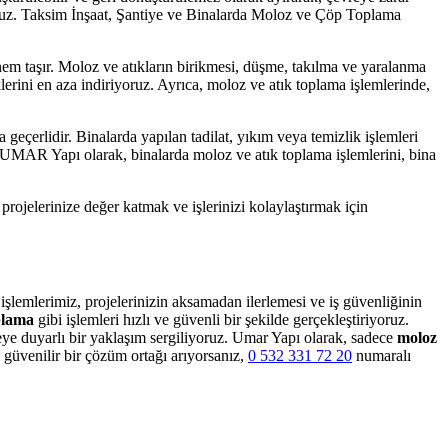
ıyoruz. Taksim İnşaat, Şantiye ve Binalarda Moloz ve Çöp Toplama
nem taşır. Moloz ve atıkların birikmesi, düşme, takılma ve yaralanma
klerini en aza indiriyoruz. Ayrıca, moloz ve atık toplama işlemlerinde,
eçerlidir. Binalarda yapılan tadilat, yıkım veya temizlik işlemleri
. UMAR Yapı olarak, binalarda moloz ve atık toplama işlemlerini, bina
jelerinize değer katmak ve işlerinizi kolaylaştırmak için
işlemlerimiz, projelerinizin aksamadan ilerlemesi ve iş güvenliğinin
plama
gibi işlemleri hızlı ve güvenli bir şekilde gerçekleştiriyoruz.
eye duyarlı bir yaklaşım sergiliyoruz. Umar Yapı olarak, sadece
moloz
güvenilir bir çözüm ortağı arıyorsanız,
0 532 331 72 20
numaralı