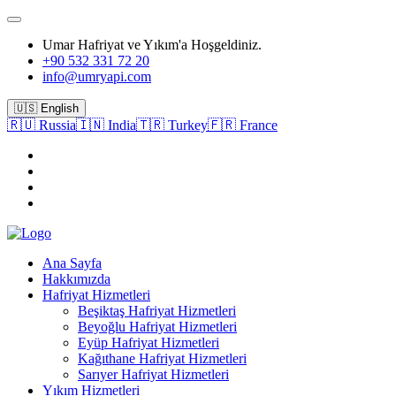
Umar Hafriyat ve Yıkım'a Hoşgeldiniz.
+90 532 331 72 20
info@umryapi.com
🇺🇸 English
🇷🇺 Russia
🇮🇳 India
🇹🇷 Turkey
🇫🇷 France
Ana Sayfa
Hakkımızda
Hafriyat Hizmetleri
Beşiktaş Hafriyat Hizmetleri
Beyoğlu Hafriyat Hizmetleri
Eyüp Hafriyat Hizmetleri
Kağıthane Hafriyat Hizmetleri
Sarıyer Hafriyat Hizmetleri
Yıkım Hizmetleri