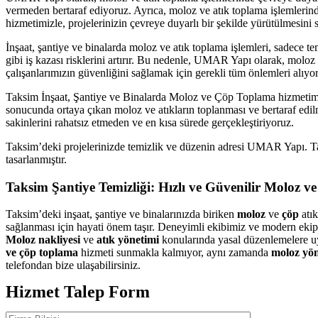
vermeden bertaraf ediyoruz. Ayrıca, moloz ve atık toplama işlemlerind
hizmetimizle, projelerinizin çevreye duyarlı bir şekilde yürütülmesini 
İnşaat, şantiye ve binalarda moloz ve atık toplama işlemleri, sadece 
gibi iş kazası risklerini artırır. Bu nedenle, UMAR Yapı olarak, moloz v
çalışanlarımızın güvenliğini sağlamak için gerekli tüm önlemleri alıyo
Taksim İnşaat, Şantiye ve Binalarda Moloz ve Çöp Toplama hizmetimiz, 
sonucunda ortaya çıkan moloz ve atıkların toplanması ve bertaraf edil
sakinlerini rahatsız etmeden ve en kısa sürede gerçekleştiriyoruz.
Taksim’deki projelerinizde temizlik ve düzenin adresi UMAR Yapı. Ta
tasarlanmıştır.
Taksim Şantiye Temizliği: Hızlı ve Güvenilir Moloz v
Taksim’deki inşaat, şantiye ve binalarınızda biriken
moloz
ve
çöp
atık
sağlanması için hayati önem taşır. Deneyimli ekibimiz ve modern eki
Moloz nakliyesi
ve
atık yönetimi
konularında yasal düzenlemelere uyg
ve çöp toplama
hizmeti sunmakla kalmıyor, aynı zamanda
moloz yön
telefondan bize ulaşabilirsiniz.
Hizmet Talep Form