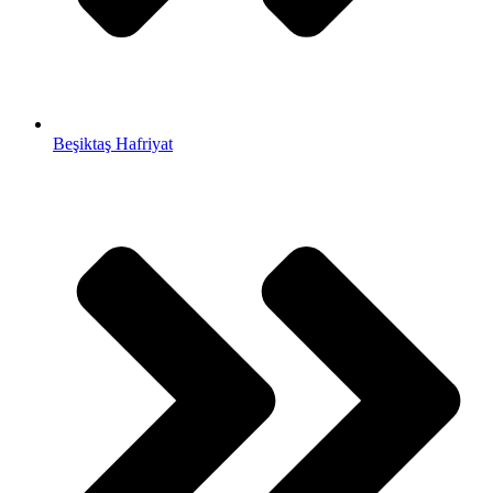
Beşiktaş Hafriyat