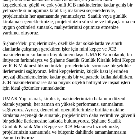
kepçelerden, güçlü ve çok yönlü JCB makinelerine kadar geniş bir
yelpazede sunduğumuz kiralık iş makinesi seçenekleriyle,
projelerinizin her aşamasında yanınızdayız. Saatlik veya günlük
kiralama seçeneklerimizle, projelerinizin süresine ve ihtiyaçlarına en
uygun çözümleri sunarak, maliyetlerinizi optimize etmenize
yardımcı oluyoruz.
Şişhane’deki projelerinizde, özellikle dar sokaklarda ve sınırlı
alanlarda çalışmayı gerektiren işler için mini kepçe ve JCB
makinelerinin kullanımı büyük önem taşır. UMAR Yapı olarak, bu
ihtiyacın farkındayız ve Şişhane Saatlik Günlük Kiralık Mini Kepçe
ve JCB Makinesi hizmetimizle, projelerinizin sorunsuz bir şekilde
ilerlemesini sağlıyoruz. Mini kepçelerimiz, küçük kazı işlerinden
peyzaj düzenlemelerine kadar geniş bir yelpazede kullanılabilirken,
JCB makinelerimiz ise daha büyük ölçekli hafriyat ve inşaat işleri
için ideal çözümler sunmaktadır.
UMAR Yapı olarak, kiralık iş makinelerimizin bakımını düzenli
olarak yaparak, her zaman en yüksek performansı sunmalarını
sağlıyoruz. Ayrıca, deneyimli operatörlerimizle birlikte makine
kiralama seçeneği de sunarak, projelerinizin daha verimli ve güvenli
bir şekilde ilerlemesine katkıda bulunuyoruz. Şişhane Saatlik
Günlük Kiralık Mini Kepçe ve JCB Makinesi hizmetimizle,
projelerinizin zamanında ve bütçeniz dahilinde tamamlanmasını
garanti ediyoruz.