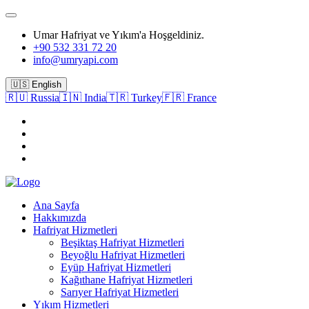
Umar Hafriyat ve Yıkım'a Hoşgeldiniz.
+90 532 331 72 20
info@umryapi.com
🇺🇸 English
🇷🇺 Russia
🇮🇳 India
🇹🇷 Turkey
🇫🇷 France
Ana Sayfa
Hakkımızda
Hafriyat Hizmetleri
Beşiktaş Hafriyat Hizmetleri
Beyoğlu Hafriyat Hizmetleri
Eyüp Hafriyat Hizmetleri
Kağıthane Hafriyat Hizmetleri
Sarıyer Hafriyat Hizmetleri
Yıkım Hizmetleri