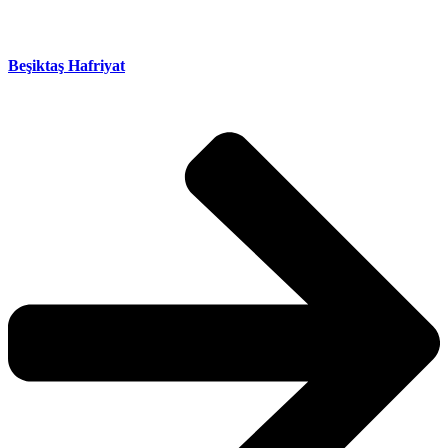
Beşiktaş Hafriyat