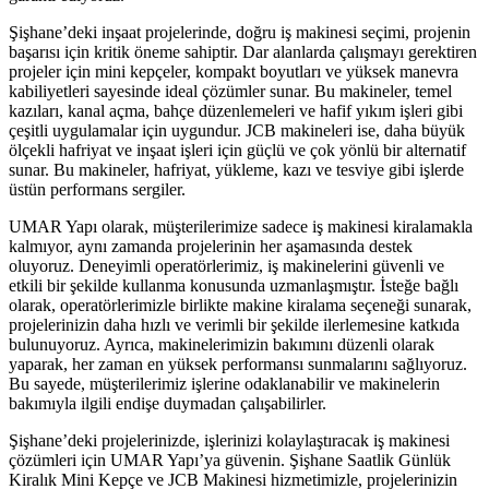
Şişhane’deki inşaat projelerinde, doğru iş makinesi seçimi, projenin
başarısı için kritik öneme sahiptir. Dar alanlarda çalışmayı gerektiren
projeler için mini kepçeler, kompakt boyutları ve yüksek manevra
kabiliyetleri sayesinde ideal çözümler sunar. Bu makineler, temel
kazıları, kanal açma, bahçe düzenlemeleri ve hafif yıkım işleri gibi
çeşitli uygulamalar için uygundur. JCB makineleri ise, daha büyük
ölçekli hafriyat ve inşaat işleri için güçlü ve çok yönlü bir alternatif
sunar. Bu makineler, hafriyat, yükleme, kazı ve tesviye gibi işlerde
üstün performans sergiler.
UMAR Yapı olarak, müşterilerimize sadece iş makinesi kiralamakla
kalmıyor, aynı zamanda projelerinin her aşamasında destek
oluyoruz. Deneyimli operatörlerimiz, iş makinelerini güvenli ve
etkili bir şekilde kullanma konusunda uzmanlaşmıştır. İsteğe bağlı
olarak, operatörlerimizle birlikte makine kiralama seçeneği sunarak,
projelerinizin daha hızlı ve verimli bir şekilde ilerlemesine katkıda
bulunuyoruz. Ayrıca, makinelerimizin bakımını düzenli olarak
yaparak, her zaman en yüksek performansı sunmalarını sağlıyoruz.
Bu sayede, müşterilerimiz işlerine odaklanabilir ve makinelerin
bakımıyla ilgili endişe duymadan çalışabilirler.
Şişhane’deki projelerinizde, işlerinizi kolaylaştıracak iş makinesi
çözümleri için UMAR Yapı’ya güvenin. Şişhane Saatlik Günlük
Kiralık Mini Kepçe ve JCB Makinesi hizmetimizle, projelerinizin