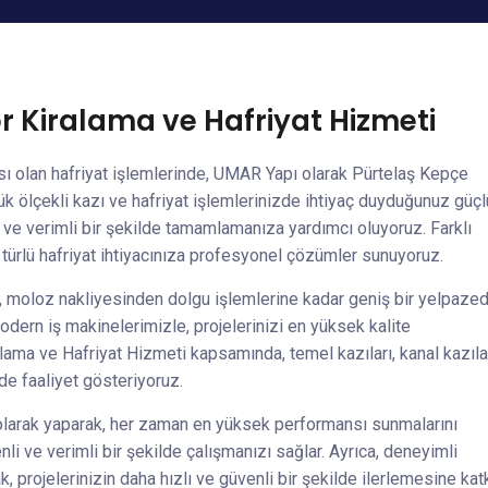
 Kiralama ve Hafriyat Hizmeti
ası olan hafriyat işlemlerinde, UMAR Yapı olarak Pürtelaş Kepçe
k ölçekli kazı ve hafriyat işlemlerinizde ihtiyaç duyduğunuz güçl
a ve verimli bir şekilde tamamlamanıza yardımcı oluyoruz. Farklı
 türlü hafriyat ihtiyacınıza profesyonel çözümler sunuyoruz.
e, moloz nakliyesinden dolgu işlemlerine kadar geniş bir yelpaze
dern iş makinelerimizle, projelerinizi en yüksek kalite
ama ve Hafriyat Hizmeti kapsamında, temel kazıları, kanal kazılar
rde faaliyet gösteriyoruz.
 olarak yaparak, her zaman en yüksek performansı sunmalarını
li ve verimli bir şekilde çalışmanızı sağlar. Ayrıca, deneyimli
 projelerinizin daha hızlı ve güvenli bir şekilde ilerlemesine kat