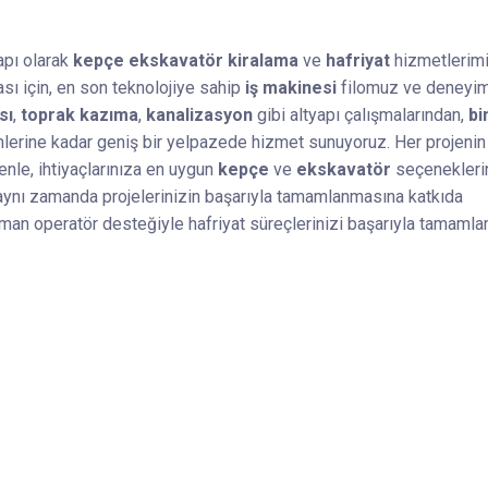
apı olarak
kepçe ekskavatör kiralama
ve
hafriyat
hizmetlerimi
ı için, en son teknolojiye sahip
iş makinesi
filomuz ve deneyim
sı
,
toprak kazıma
,
kanalizasyon
gibi altyapı çalışmalarından,
bi
mlerine kadar geniş bir yelpazede hizmet sunuyoruz. Her projenin
nle, ihtiyaçlarınıza en uygun
kepçe
ve
ekskavatör
seçenekleri
aynı zamanda projelerinizin başarıyla tamamlanmasına katkıda
zman operatör desteğiyle hafriyat süreçlerinizi başarıyla tamaml