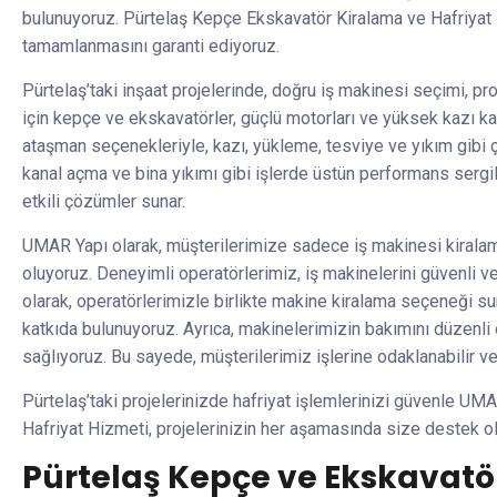
bulunuyoruz. Pürtelaş Kepçe Ekskavatör Kiralama ve Hafriyat 
tamamlanmasını garanti ediyoruz.
Pürtelaş’taki inşaat projelerinde, doğru iş makinesi seçimi, proj
için kepçe ve ekskavatörler, güçlü motorları ve yüksek kazı ka
ataşman seçenekleriyle, kazı, yükleme, tesviye ve yıkım gibi çeşi
kanal açma ve bina yıkımı gibi işlerde üstün performans serg
etkili çözümler sunar.
UMAR Yapı olarak, müşterilerimize sadece iş makinesi kirala
oluyoruz. Deneyimli operatörlerimiz, iş makinelerini güvenli v
olarak, operatörlerimizle birlikte makine kiralama seçeneği sun
katkıda bulunuyoruz. Ayrıca, makinelerimizin bakımını düzenl
sağlıyoruz. Bu sayede, müşterilerimiz işlerine odaklanabilir ve
Pürtelaş’taki projelerinizde hafriyat işlemlerinizi güvenle U
Hafriyat Hizmeti, projelerinizin her aşamasında size destek ol
Pürtelaş Kepçe ve Ekskavatö