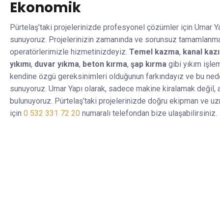
Ekonomik
Pürtelaş’taki projelerinizde profesyonel çözümler için Umar Y
sunuyoruz. Projelerinizin zamanında ve sorunsuz tamamlanmas
operatörlerimizle hizmetinizdeyiz.
Temel kazma
,
kanal kazı
yıkımı
,
duvar yıkma
,
beton kırma
,
şap kırma
gibi yıkım işle
kendine özgü gereksinimleri olduğunun farkındayız ve bu nede
sunuyoruz. Umar Yapı olarak, sadece makine kiralamak değil, 
bulunuyoruz. Pürtelaş’taki projelerinizde doğru ekipman ve u
için
0 532 331 72 20
numaralı telefondan bize ulaşabilirsiniz.