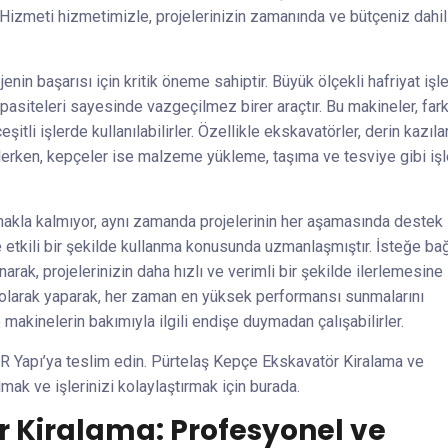
Hizmeti hizmetimizle, projelerinizin zamanında ve bütçeniz dahi
enin başarısı için kritik öneme sahiptir. Büyük ölçekli hafriyat işle
pasiteleri sayesinde vazgeçilmez birer araçtır. Bu makineler, fark
tli işlerde kullanılabilirler. Özellikle ekskavatörler, derin kazılar
ilerken, kepçeler ise malzeme yükleme, taşıma ve tesviye gibi iş
makla kalmıyor, aynı zamanda projelerinin her aşamasında destek
e etkili bir şekilde kullanma konusunda uzmanlaşmıştır. İsteğe bağ
arak, projelerinizin daha hızlı ve verimli bir şekilde ilerlemesine
i olarak yaparak, her zaman en yüksek performansı sunmalarını
 makinelerin bakımıyla ilgili endişe duymadan çalışabilirler.
MAR Yapı’ya teslim edin. Pürtelaş Kepçe Ekskavatör Kiralama ve
mak ve işlerinizi kolaylaştırmak için burada.
r Kiralama: Profesyonel ve