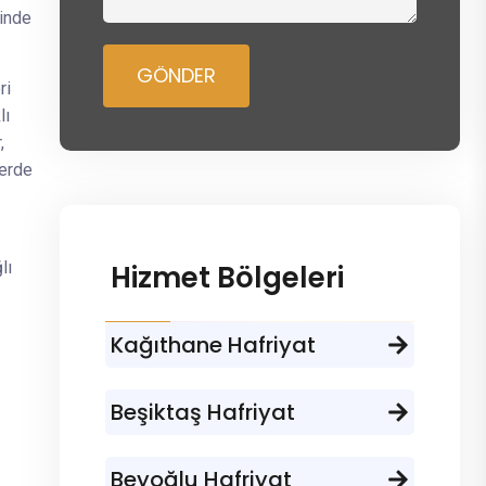
linde
GÖNDER
ri
lı
,
lerde
lı
Hizmet Bölgeleri
Kağıthane Hafriyat
Beşiktaş Hafriyat
Beyoğlu Hafriyat