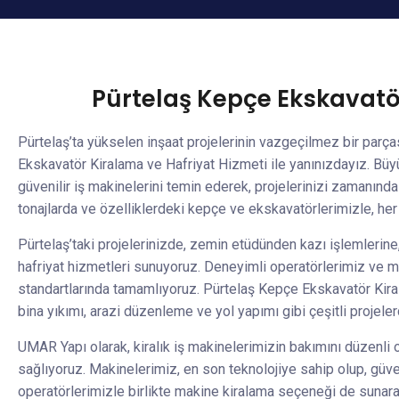
Pürtelaş Kepçe Ekskavatör
Pürtelaş’ta yükselen inşaat projelerinin vazgeçilmez bir parç
Ekskavatör Kiralama ve Hafriyat Hizmeti ile yanınızdayız. Büyü
güvenilir iş makinelerini temin ederek, projelerinizi zamanınd
tonajlarda ve özelliklerdeki kepçe ve ekskavatörlerimizle, her
Pürtelaş’taki projelerinizde, zemin etüdünden kazı işlemlerin
hafriyat hizmetleri sunuyoruz. Deneyimli operatörlerimiz ve mo
standartlarında tamamlıyoruz. Pürtelaş Kepçe Ekskavatör Kiral
bina yıkımı, arazi düzenleme ve yol yapımı gibi çeşitli projele
UMAR Yapı olarak, kiralık iş makinelerimizin bakımını düzenli
sağlıyoruz. Makinelerimiz, en son teknolojiye sahip olup, güven
operatörlerimizle birlikte makine kiralama seçeneği de sunarak,