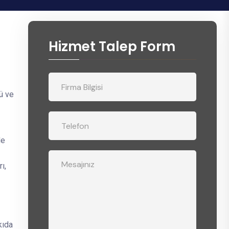
Hizmet Talep Form
ü ve
de
ı,
kıda