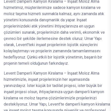
Levent Damperli Kamyon Kiralama – İnşaat Moloz Alma
hizmetimiz, müşterilerimize sadece kamyon kiralama ve
moloz taşıma hizmeti sunmakla kalmaz, aynı zamanda atık
yönetimi konusunda danışmanlık da yapar. İnşaat
projelerinizdeki atık yönetimi ihtiyaçlarınıza en uygun
çözümleri sunarak, projelerinizin daha verimli, ekonomik ve
çevreci bir şekilde ilerlemesine destek oluruz. Umar Yapı
olarak, Levent’teki inşaat projelerinin lojistik süreçlerini
kolaylaştırmayı ve projelerin zamanında tamamlanmasını
hedefliyoruz. Çünkü etkili bir lojistik yönetimin, başarılı bir
projenin temeli olduğunun farkındayız.
Levent Damperli Kamyon Kiralama – İnşaat Moloz Alma
hizmetimizle, inşaat projelerinizin her aşamasında
yanınızdayız. İster küçük bir tadilat projesi, ister büyük bir
inşaat projesi olsun, ihtiyaçlarınıza uygun damperli kamyon
kiralama ve moloz taşıma çözümlerimizle projelerinizi
destekliyoruz. Umar Yapı, Levent’te damperli kamyon kiralama
ve inşaat moloz taşıma konusunda güvenilir ve profesyonel