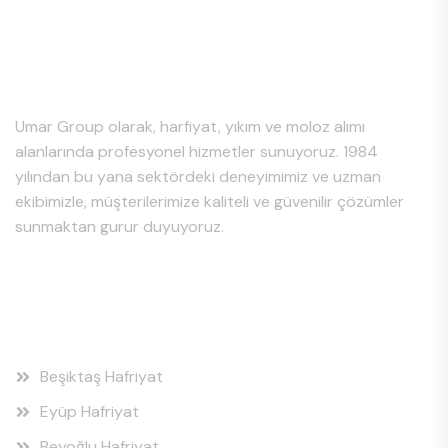
Hakkımızda
Umar Group olarak, harfiyat, yıkım ve moloz alımı
alanlarında profesyonel hizmetler sunuyoruz. 1984
yılından bu yana sektördeki deneyimimiz ve uzman
ekibimizle, müşterilerimize kaliteli ve güvenilir çözümler
sunmaktan gurur duyuyoruz.
Hizmet Bölgeleri
Beşiktaş Hafriyat
Eyüp Hafriyat
Beyoğlu Hafriyat