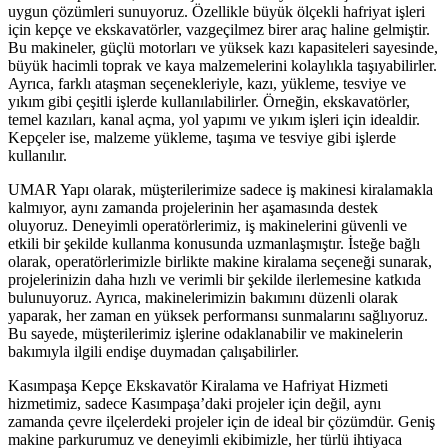
uygun çözümleri sunuyoruz. Özellikle büyük ölçekli hafriyat işleri
için kepçe ve ekskavatörler, vazgeçilmez birer araç haline gelmiştir.
Bu makineler, güçlü motorları ve yüksek kazı kapasiteleri sayesinde,
büyük hacimli toprak ve kaya malzemelerini kolaylıkla taşıyabilirler.
Ayrıca, farklı ataşman seçenekleriyle, kazı, yükleme, tesviye ve
yıkım gibi çeşitli işlerde kullanılabilirler. Örneğin, ekskavatörler,
temel kazıları, kanal açma, yol yapımı ve yıkım işleri için idealdir.
Kepçeler ise, malzeme yükleme, taşıma ve tesviye gibi işlerde
kullanılır.
UMAR Yapı olarak, müşterilerimize sadece iş makinesi kiralamakla
kalmıyor, aynı zamanda projelerinin her aşamasında destek
oluyoruz. Deneyimli operatörlerimiz, iş makinelerini güvenli ve
etkili bir şekilde kullanma konusunda uzmanlaşmıştır. İsteğe bağlı
olarak, operatörlerimizle birlikte makine kiralama seçeneği sunarak,
projelerinizin daha hızlı ve verimli bir şekilde ilerlemesine katkıda
bulunuyoruz. Ayrıca, makinelerimizin bakımını düzenli olarak
yaparak, her zaman en yüksek performansı sunmalarını sağlıyoruz.
Bu sayede, müşterilerimiz işlerine odaklanabilir ve makinelerin
bakımıyla ilgili endişe duymadan çalışabilirler.
Kasımpaşa Kepçe Ekskavatör Kiralama ve Hafriyat Hizmeti
hizmetimiz, sadece Kasımpaşa’daki projeler için değil, aynı
zamanda çevre ilçelerdeki projeler için de ideal bir çözümdür. Geniş
makine parkurumuz ve deneyimli ekibimizle, her türlü ihtiyaca