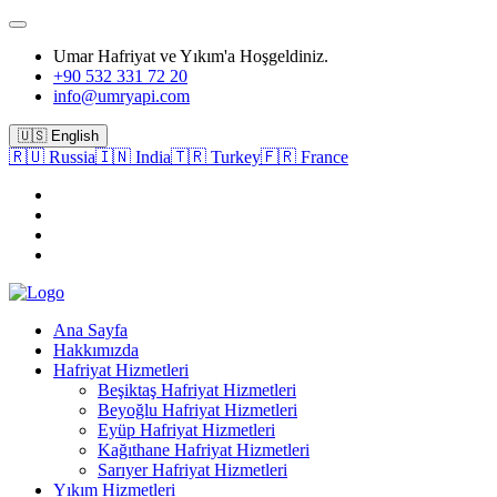
Umar Hafriyat ve Yıkım'a Hoşgeldiniz.
+90 532 331 72 20
info@umryapi.com
🇺🇸 English
🇷🇺 Russia
🇮🇳 India
🇹🇷 Turkey
🇫🇷 France
Ana Sayfa
Hakkımızda
Hafriyat Hizmetleri
Beşiktaş Hafriyat Hizmetleri
Beyoğlu Hafriyat Hizmetleri
Eyüp Hafriyat Hizmetleri
Kağıthane Hafriyat Hizmetleri
Sarıyer Hafriyat Hizmetleri
Yıkım Hizmetleri