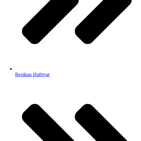
Beşiktaş Hafriyat