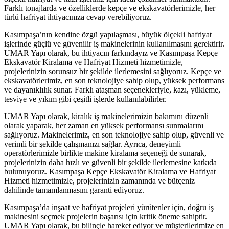
Farklı tonajlarda ve özelliklerde kepçe ve ekskavatörlerimizle, her
türlü hafriyat ihtiyacınıza cevap verebiliyoruz.
Kasımpaşa’nın kendine özgü yapılaşması, büyük ölçekli hafriyat
işlerinde güçlü ve güvenilir iş makinelerinin kullanılmasını gerektirir.
UMAR Yapı olarak, bu ihtiyacın farkındayız ve Kasımpaşa Kepçe
Ekskavatör Kiralama ve Hafriyat Hizmeti hizmetimizle,
projelerinizin sorunsuz bir şekilde ilerlemesini sağlıyoruz. Kepçe ve
ekskavatörlerimiz, en son teknolojiye sahip olup, yüksek performans
ve dayanıklılık sunar. Farklı ataşman seçenekleriyle, kazı, yükleme,
tesviye ve yıkım gibi çeşitli işlerde kullanılabilirler.
UMAR Yapı olarak, kiralık iş makinelerimizin bakımını düzenli
olarak yaparak, her zaman en yüksek performansı sunmalarını
sağlıyoruz. Makinelerimiz, en son teknolojiye sahip olup, güvenli ve
verimli bir şekilde çalışmanızı sağlar. Ayrıca, deneyimli
operatörlerimizle birlikte makine kiralama seçeneği de sunarak,
projelerinizin daha hızlı ve güvenli bir şekilde ilerlemesine katkıda
bulunuyoruz. Kasımpaşa Kepçe Ekskavatör Kiralama ve Hafriyat
Hizmeti hizmetimizle, projelerinizin zamanında ve bütçeniz
dahilinde tamamlanmasını garanti ediyoruz.
Kasımpaşa’da inşaat ve hafriyat projeleri yürütenler için, doğru iş
makinesini seçmek projelerin başarısı için kritik öneme sahiptir.
UMAR Yapı olarak, bu bilinçle hareket ediyor ve müşterilerimize en