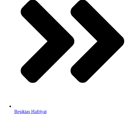
Beşiktaş Hafriyat