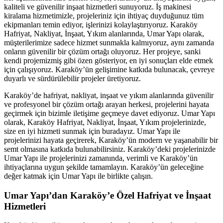
kaliteli ve güvenilir inşaat hizmetleri sunuyoruz. İş makinesi
kiralama hizmetimizle, projeleriniz için ihtiyaç duyduğunuz tüm
ekipmanları temin ediyor, işlerinizi kolaylaştırıyoruz. Karaköy
Hafriyat, Nakliyat, İnşaat, Yıkım alanlarında, Umar Yapı olarak,
müşterilerimize sadece hizmet sunmakla kalmıyoruz, aynı zamanda
onların güvenilir bir çözüm ortağı oluyoruz. Her projeye, sanki
kendi projemizmiş gibi özen gösteriyor, en iyi sonuçları elde etmek
için çalışıyoruz. Karaköy’ün gelişimine katkıda bulunacak, çevreye
duyarlı ve sürdürülebilir projeler üretiyoruz.
Karaköy’de hafriyat, nakliyat, inşaat ve yıkım alanlarında güvenilir
ve profesyonel bir çözüm ortağı arayan herkesi, projelerini hayata
geçirmek için bizimle iletişime geçmeye davet ediyoruz. Umar Yapı
olarak, Karaköy Hafriyat, Nakliyat, İnşaat, Yıkım projelerinizde,
size en iyi hizmeti sunmak için buradayız. Umar Yapı ile
projelerinizi hayata geçirerek, Karaköy’ün modern ve yaşanabilir bir
semt olmasına katkıda bulunabilirsiniz. Karaköy’deki projelerinizde
Umar Yapı ile projelerinizi zamanında, verimli ve Karaköy’ün
ihtiyaçlarına uygun şekilde tamamlayın. Karaköy’ün geleceğine
değer katmak için Umar Yapı ile birlikte çalışın.
Umar Yapı’dan Karaköy’e Özel Hafriyat ve İnşaat
Hizmetleri