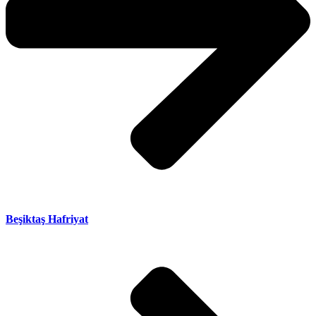
Beşiktaş Hafriyat