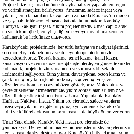
Projelerinize başlamadan önce detaylı analizler yaparak, en uygun
ve verimli stratejileri belirliyoruz. Amacımız, sadece inşaat veya
yıkım işlerini tamamlamak değil, aynı zamanda Karaköy’ün modern
ve yaşanabilir bir semt olmasına katkıda bulunmaktır. Karaköy
Hafriyat, Nakliyat, İnşaat, Yıkım projelerinizde, Umar Yapı olarak,
en son teknolojileri, en iyi işçiliği ve çevreye duyarlı malzemeleri
kullanarak bu hedefimize ulaşıyoruz.
Karaköy’deki projelerinizde, her türlü hafriyat ve nakliyat işlerinizi,
son model iş makinelerimiz ve deneyimli operatörlerimizle
gerçekleştiriyoruz. Toprak kazıma, temel kazma, kanal kazısı,
kanalizasyon ve zemin düzeltme gibi işlemlerde, en güncel teknikleri
kullanarak, projelerinizin zamanında ve sorunsuz bir şekilde
ilerlemesini sağlıyoruz. Bina yıkımı, duvar yıkma, beton kırma ve
şap kırma gibi yıkım işlemlerinde ise, iş güvenliği ve çevre
düzenlemesi konularına azami özen gösteriyoruz. Moloz atma ve
çevre düzenleme hizmetlerimizle, yıkım sonrası alanları temiz ve
düzenli bir şekilde teslim ediyoruz. Umar Yapı olarak, Karaköy
Hafriyat, Nakliyat, İnşaat, Yıkım projelerinde, sadece yapıların
inşası veya yıkımı ile ilgilenmiyoruz, aynı zamanda Karaköy’ün
tarihi ve kültürel dokusunun korunmasına da büyük önem veriyoruz.
Umar Yapı olarak, Karaköy’deki inşaat projelerinizde de
yanınızdayız. Deneyimli mimar ve mühendislerimizle, projelerinizin
her aşamasında size destek oluyor, Karaköy’ün ihtiyaçlarına uygun,