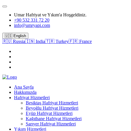
Umar Hafriyat ve Yıkım'a Hoşgeldiniz.
+90 532 331 72 20
info@umryapi.com
🇺🇸 English
🇷🇺 Russia
🇮🇳 India
🇹🇷 Turkey
🇫🇷 France
Ana Sayfa
Hakkımızda
Hafriyat Hizmetleri
Beşiktaş Hafriyat Hizmetleri
Beyoğlu Hafriyat Hizmetleri
Eyüp Hafriyat Hizmetleri
Kağıthane Hafriyat Hizmetleri
Sarıyer Hafriyat Hizmetleri
Yıkım Hizmetleri