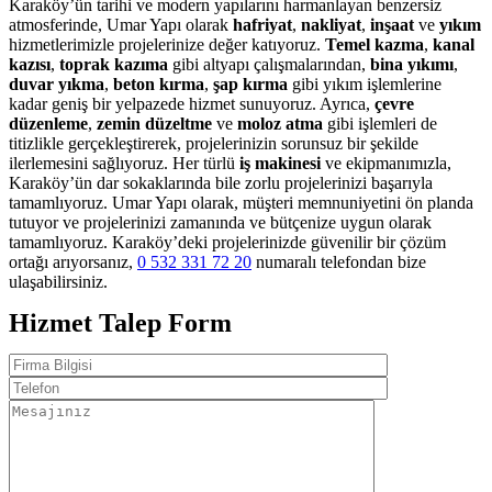
Karaköy’ün tarihi ve modern yapılarını harmanlayan benzersiz
atmosferinde, Umar Yapı olarak
hafriyat
,
nakliyat
,
inşaat
ve
yıkım
hizmetlerimizle projelerinize değer katıyoruz.
Temel kazma
,
kanal
kazısı
,
toprak kazıma
gibi altyapı çalışmalarından,
bina yıkımı
,
duvar yıkma
,
beton kırma
,
şap kırma
gibi yıkım işlemlerine
kadar geniş bir yelpazede hizmet sunuyoruz. Ayrıca,
çevre
düzenleme
,
zemin düzeltme
ve
moloz atma
gibi işlemleri de
titizlikle gerçekleştirerek, projelerinizin sorunsuz bir şekilde
ilerlemesini sağlıyoruz. Her türlü
iş makinesi
ve ekipmanımızla,
Karaköy’ün dar sokaklarında bile zorlu projelerinizi başarıyla
tamamlıyoruz. Umar Yapı olarak, müşteri memnuniyetini ön planda
tutuyor ve projelerinizi zamanında ve bütçenize uygun olarak
tamamlıyoruz. Karaköy’deki projelerinizde güvenilir bir çözüm
ortağı arıyorsanız,
0 532 331 72 20
numaralı telefondan bize
ulaşabilirsiniz.
Hizmet Talep Form