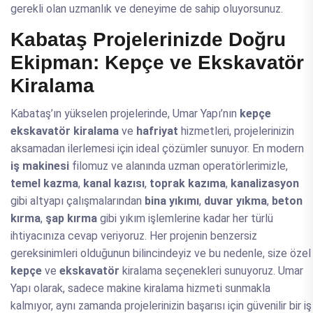
gerekli olan uzmanlık ve deneyime de sahip oluyorsunuz.
Kabataş Projelerinizde Doğru
Ekipman: Kepçe ve Ekskavatör
Kiralama
Kabataş’ın yükselen projelerinde, Umar Yapı’nın
kepçe
ekskavatör kiralama
ve
hafriyat
hizmetleri, projelerinizin
aksamadan ilerlemesi için ideal çözümler sunuyor. En modern
iş makinesi
filomuz ve alanında uzman operatörlerimizle,
temel kazma
,
kanal kazısı
,
toprak kazıma
,
kanalizasyon
gibi altyapı çalışmalarından
bina yıkımı
,
duvar yıkma
,
beton
kırma
,
şap kırma
gibi yıkım işlemlerine kadar her türlü
ihtiyacınıza cevap veriyoruz. Her projenin benzersiz
gereksinimleri olduğunun bilincindeyiz ve bu nedenle, size özel
kepçe
ve
ekskavatör
kiralama seçenekleri sunuyoruz. Umar
Yapı olarak, sadece makine kiralama hizmeti sunmakla
kalmıyor, aynı zamanda projelerinizin başarısı için güvenilir bir iş