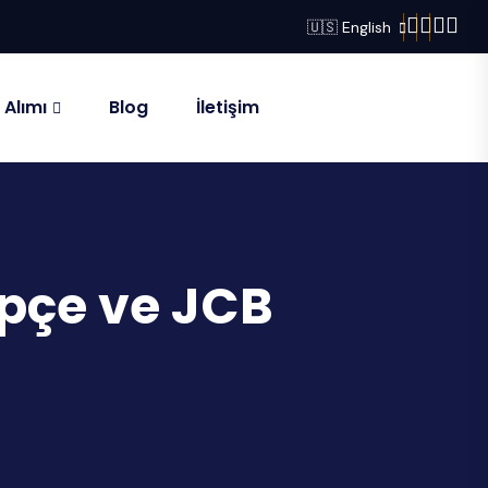
🇺🇸 English
 Alımı
Blog
İletişim
epçe ve JCB