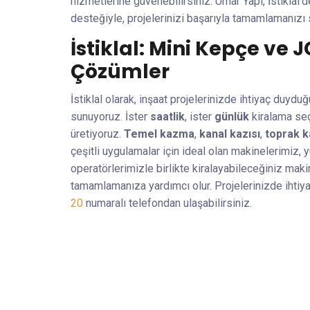
hizmetlerine güvenebilirsiniz. Umar Yapı, İstiklal
desteğiyle, projelerinizi başarıyla tamamlamanızı 
İstiklal: Mini Kepçe ve J
Çözümler
İstiklal olarak, inşaat projelerinizde ihtiyaç duyd
sunuyoruz. İster
saatlik
, ister
günlük
kiralama seç
üretiyoruz.
Temel kazma
,
kanal kazısı
,
toprak 
çeşitli uygulamalar için ideal olan makinelerimiz,
operatörlerimizle birlikte kiralayabileceğiniz makine
tamamlamanıza yardımcı olur. Projelerinizde iht
20
numaralı telefondan ulaşabilirsiniz.