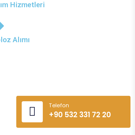
kım Hizmetleri
loz Alımı
Telefon
+90 532 331 72 20