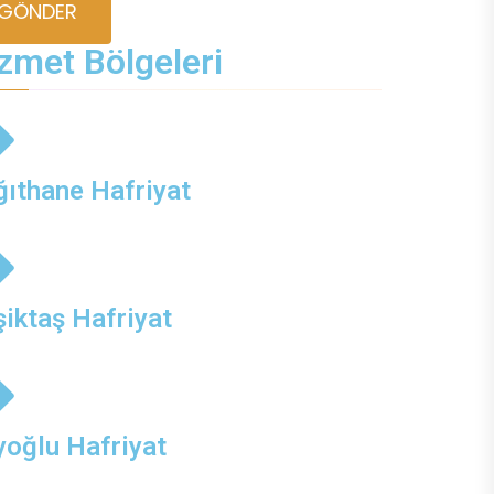
GÖNDER
zmet Bölgeleri
ğıthane Hafriyat
iktaş Hafriyat
yoğlu Hafriyat