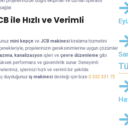
’deki projelerinizde doğru ekipman ve uzman operatör
sağlar.
CB ile Hızlı ve Verimli
Ey
uğunuz
mini kepçe
ve
JCB makinesi
kiralama hizmetini
enekleriyle, projelerinizin gereksinimlerine uygun çözümler
Sar
kazıma
,
kanalizasyon
işleri ve
çevre düzenleme
gibi
 yüksek performans ve güvenilirlik sunar. Deneyimli
Tü
lerimiz, işlerinizi hızlı ve verimli bir şekilde
iyaç duyduğunuz
iş makinesi
desteği için bize
0 532 331 72
Haf