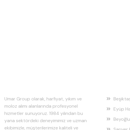
Hakkımızda
Hizmet
Umar Group olarak, harfiyat, yıkım ve
Beşikta
moloz alımı alanlarında profesyonel
Eyüp Ha
hizmetler sunuyoruz. 1984 yılından bu
Beyoğlu
yana sektördeki deneyimimiz ve uzman
ekibimizle, müşterilerimize kaliteli ve
Sarıyer 