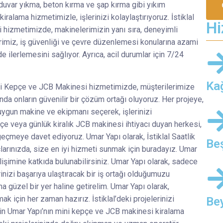
, duvar yıkma, beton kırma ve şap kırma gibi yıkım
ralama hizmetimizle, işlerinizi kolaylaştırıyoruz. İstiklal
Hi
 hizmetimizde, makinelerimizin yanı sıra, deneyimli
rimiz, iş güvenliği ve çevre düzenlemesi konularına azami
e ilerlemesini sağlıyor. Ayrıca, acil durumlar için 7/24
Ka
 Mini Kepçe ve JCB Makinesi hizmetimizde, müşterilerimize
a onların güvenilir bir çözüm ortağı oluyoruz. Her projeye,
uygun makine ve ekipmanı seçerek, işlerinizi
kepçe veya günlük kiralık JCB makinesi ihtiyacı duyan herkesi,
geçmeye davet ediyoruz. Umar Yapı olarak, İstiklal Saatlik
Beş
larınızda, size en iyi hizmeti sunmak için buradayız. Umar
gelişimine katkıda bulunabilirsiniz. Umar Yapı olarak, sadece
inizi başarıya ulaştıracak bir iş ortağı olduğumuzu
aha güzel bir yer haline getirelim. Umar Yapı olarak,
ak için her zaman hazırız. İstiklal’deki projelerinizi
Be
in Umar Yapı’nın mini kepçe ve JCB makinesi kiralama