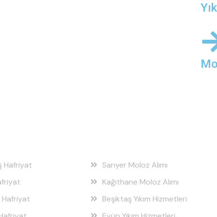
Yı
Mo
 Bölgeleri
Hizmet Bölgeleri
ş Hafriyat
Sarıyer Moloz Alımı
friyat
Kağıthane Moloz Alımı
 Hafriyat
Beşiktaş Yıkım Hizmetleri
Hafriyat
Eyüp Yıkım Hizmetleri