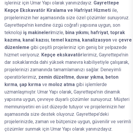
işleriniz için Umar Yapı olarak yanınızdayız.
Gayrettepe
Kepçe Ekskavatör Kiralama ve Hafriyat Hizmeti
ile,
projelerinizin her aşamasında size özel çözümler sunuyoruz.
Gayrettepe’nin kendine özgü coğrafi yapısına uygun, son
teknoloji
iş makineleri
mizle,
bina yıkımı
,
hafriyat
,
toprak
kazıma
,
kanal kazısı
,
temel kazma
,
kanalizasyon
ve
çevre
düzenleme
gibi çeşitli projeleriniz için geniş bir yelpazede
hizmet veriyoruz.
Kepçe ekskavatör
lerimiz, Gayrettepe’nin
dar sokaklarında dahi yüksek manevra kabiliyetiyle çalışarak,
projelerinizi zamanında tamamlamanızı sağlar. Deneyimli
operatörlerimiz,
zemin düzeltme
,
duvar yıkma
,
beton
kırma
,
şap kırma
ve
moloz atma
gibi işlemlerde
uzmanlaşmıştır. Umar Yapı olarak, Gayrettepe’nin dinamik
yapısına uygun, çevreye duyarlı çözümler sunuyoruz. Müşteri
memnuniyetini en üst düzeyde tutuyor ve projelerinizin her
aşamasında size destek oluyoruz. Gayrettepe’deki
projelerinizde, zaman ve bütçenize uygun, güvenilir ve verimli
çözümler sunmak için Umar Yapı olarak yanınızdayız.