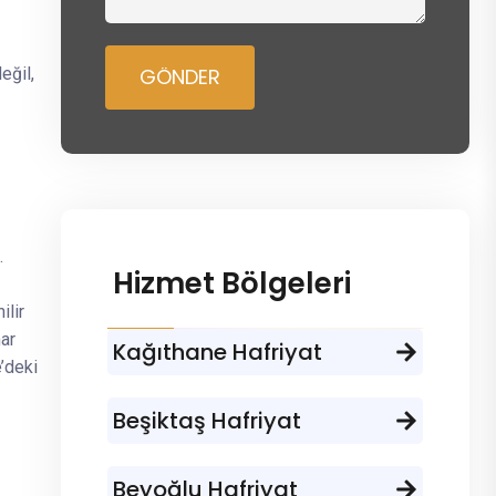
eğil,
GÖNDER
.
Hizmet Bölgeleri
ilir
ar
Kağıthane Hafriyat
e’deki
Beşiktaş Hafriyat
Beyoğlu Hafriyat