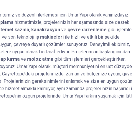
in temiz ve düzenli ilerlemesi için Umar Yapı olarak yanınızdayız.
oplama
hizmetimizle, projelerinizin her aşamasında size destek
,
temel kazma
,
kanalizasyon
ve
çevre düzenleme
gibi işlemle
z ve son teknoloji
iş makineleri
ile hızlı ve etkili bir şekilde
 uygun, çevreye duyarlı çözümler sunuyoruz. Deneyimli ekibimiz,
lere uygun olarak bertaraf ediyor. Projelerinizin başlangıcından
şap kırma
ve
moloz atma
gibi tüm işlemleri gerçekleştirirken,
tutuyoruz. Umar Yapı olarak, müşteri memnuniyetini en üst düzeyde
. Gayrettepe’deki projelerinizde, zaman ve bütçenize uygun, güven
. Projelerinizin gereksinimlerini anlamak ve size en uygun çözüm
ece hizmet almakla kalmıyor, aynı zamanda projelerinizin başarısı i
ttepe’nin özgün projelerinde, Umar Yapı farkını yaşamak için lüt