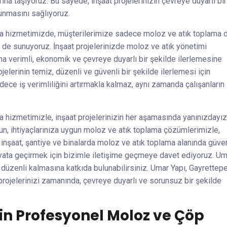
na taşıyoruz. Bu sayede, inşaat projelerinizin çevreye duyarlı bir
lunmasını sağlıyoruz.
a hizmetimizde, müşterilerimize sadece moloz ve atık toplama d
e sunuyoruz. İnşaat projelerinizde moloz ve atık yönetimi
a verimli, ekonomik ve çevreye duyarlı bir şekilde ilerlemesine
jelerinin temiz, düzenli ve güvenli bir şekilde ilerlemesi için
adece iş verimliliğini artırmakla kalmaz, aynı zamanda çalışanların
 hizmetimizle, inşaat projelerinizin her aşamasında yanınızdayız
olsun, ihtiyaçlarınıza uygun moloz ve atık toplama çözümlerimizle,
e inşaat, şantiye ve binalarda moloz ve atık toplama alanında güven
ayata geçirmek için bizimle iletişime geçmeye davet ediyoruz. Um
e düzenli kalmasına katkıda bulunabilirsiniz. Umar Yapı, Gayrettep
projelerinizi zamanında, çevreye duyarlı ve sorunsuz bir şekilde
çin Profesyonel Moloz ve Çöp