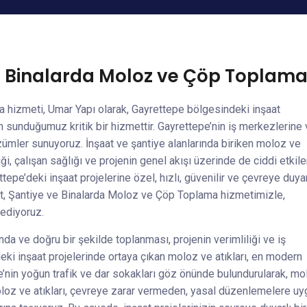
e Binalarda Moloz ve Çöp Toplam
 hizmeti, Umar Yapı olarak, Gayrettepe bölgesindeki inşaat
çin sunduğumuz kritik bir hizmettir. Gayrettepe’nin iş merkezlerine
ümler sunuyoruz. İnşaat ve şantiye alanlarında biriken moloz ve
ği, çalışan sağlığı ve projenin genel akışı üzerinde de ciddi etkile
tepe’deki inşaat projelerine özel, hızlı, güvenilir ve çevreye duyar
t, Şantiye ve Binalarda Moloz ve Çöp Toplama hizmetimizle,
 ediyoruz.
nda ve doğru bir şekilde toplanması, projenin verimliliği ve iş
deki inşaat projelerinde ortaya çıkan moloz ve atıkları, en modern
’nin yoğun trafik ve dar sokakları göz önünde bulundurularak, mo
moloz ve atıkları, çevreye zarar vermeden, yasal düzenlemelere u