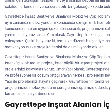
olarak geri dönüşüm tesislerine veya lisanslı depolama alanları
şekilde ilerlemesini ve sürdürülebilir bir geleceğe katkıda bu
Gayrettepe İnşaat, Şantiye ve Binalarda Moloz ve Çöp Toplam
aynı zamanda moloz yönetimi konusunda danışmanlık hizmeti d
konusunda size en uygun çözümleri sunarak, projelerinizin dah
yardımcı oluyoruz. Umar Yapı olarak, Gayrettepe’deki inşaat pro
çalışıyoruz. Çünkü biliyoruz ki, temiz ve düzenli bir şantiye, s
motivasyonunu ve proje kalitesini de olumlu yönde etkiler.
Gayrettepe İnşaat, Şantiye ve Binalarda Moloz ve Çöp Toplama
İster küçük bir tadilat projesi, ister büyük bir inşaat projesi 
projelerinizi kolaylaştırıyoruz. Umar Yapı olarak, Gayrettepe’d
ve profesyonel bir çözüm ortağı arayan herkesi, projelerini h
Yapı ile projelerinizi hayata geçirerek, Gayrettepe’nin temiz v
projelerinizde moloz yönetimi süreçlerinizi optimize ederek, 
tamamlamanıza yardımcı olur.
Gayrettepe İnşaat Alanları İ