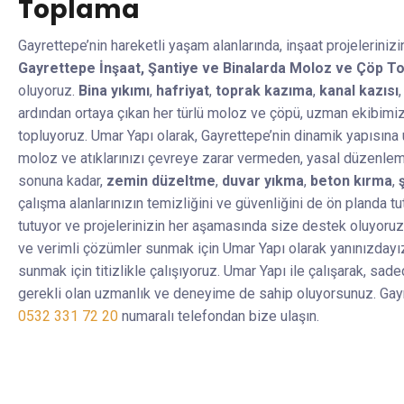
Toplama
Gayrettepe’nin hareketli yaşam alanlarında, inşaat projeleriniz
Gayrettepe İnşaat, Şantiye ve Binalarda Moloz ve Çöp T
oluyoruz.
Bina yıkımı
,
hafriyat
,
toprak kazıma
,
kanal kazısı
ardından ortaya çıkan her türlü moloz ve çöpü, uzman ekibimi
topluyoruz. Umar Yapı olarak, Gayrettepe’nin dinamik yapısına
moloz ve atıklarınızı çevreye zarar vermeden, yasal düzenleme
sonuna kadar,
zemin düzeltme
,
duvar yıkma
,
beton kırma
,
çalışma alanlarınızın temizliğini ve güvenliğini de ön planda 
tutuyor ve projelerinizin her aşamasında size destek oluyoruz
ve verimli çözümler sunmak için Umar Yapı olarak yanınızdayız
sunmak için titizlikle çalışıyoruz. Umar Yapı ile çalışarak, sad
gerekli olan uzmanlık ve deneyime de sahip oluyorsunuz. Gayre
0532 331 72 20
numaralı telefondan bize ulaşın.