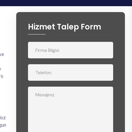
Hizmet Talep Form
a
 ve
r
lı
loz
ygun