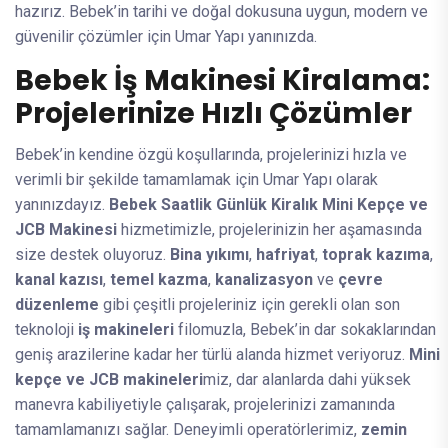
hazırız. Bebek’in tarihi ve doğal dokusuna uygun, modern ve
güvenilir çözümler için Umar Yapı yanınızda.
Bebek İş Makinesi Kiralama:
Projelerinize Hızlı Çözümler
Bebek’in kendine özgü koşullarında, projelerinizi hızla ve
verimli bir şekilde tamamlamak için Umar Yapı olarak
yanınızdayız.
Bebek Saatlik Günlük Kiralık Mini Kepçe ve
JCB Makinesi
hizmetimizle, projelerinizin her aşamasında
size destek oluyoruz.
Bina yıkımı
,
hafriyat
,
toprak kazıma
,
kanal kazısı
,
temel kazma
,
kanalizasyon
ve
çevre
düzenleme
gibi çeşitli projeleriniz için gerekli olan son
teknoloji
iş makineleri
filomuzla, Bebek’in dar sokaklarından
geniş arazilerine kadar her türlü alanda hizmet veriyoruz.
Mini
kepçe ve JCB makineleri
miz, dar alanlarda dahi yüksek
manevra kabiliyetiyle çalışarak, projelerinizi zamanında
tamamlamanızı sağlar. Deneyimli operatörlerimiz,
zemin