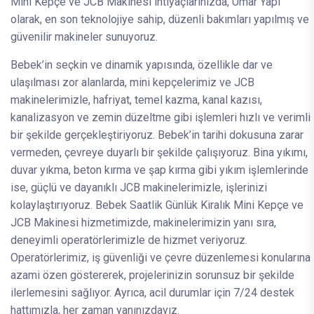
Mini Kepçe ve JCB Makinesi ihtiyaçlarınızda, Umar Yapı
olarak, en son teknolojiye sahip, düzenli bakımları yapılmış ve
güvenilir makineler sunuyoruz.
Bebek’in seçkin ve dinamik yapısında, özellikle dar ve
ulaşılması zor alanlarda, mini kepçelerimiz ve JCB
makinelerimizle, hafriyat, temel kazma, kanal kazısı,
kanalizasyon ve zemin düzeltme gibi işlemleri hızlı ve verimli
bir şekilde gerçekleştiriyoruz. Bebek’in tarihi dokusuna zarar
vermeden, çevreye duyarlı bir şekilde çalışıyoruz. Bina yıkımı,
duvar yıkma, beton kırma ve şap kırma gibi yıkım işlemlerinde
ise, güçlü ve dayanıklı JCB makinelerimizle, işlerinizi
kolaylaştırıyoruz. Bebek Saatlik Günlük Kiralık Mini Kepçe ve
JCB Makinesi hizmetimizde, makinelerimizin yanı sıra,
deneyimli operatörlerimizle de hizmet veriyoruz.
Operatörlerimiz, iş güvenliği ve çevre düzenlemesi konularına
azami özen göstererek, projelerinizin sorunsuz bir şekilde
ilerlemesini sağlıyor. Ayrıca, acil durumlar için 7/24 destek
hattımızla, her zaman yanınızdayız.